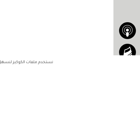
نستخدم ملفات الكوكيز لنسهل ع
الاشتراك للحصول على ملخ
أسبوعي على بريدك الإلكتروني
الرئيسية
مشاهير
أناقتك
لن تتم مشاركة بياناتكم الشخصية مع أ
جمالك