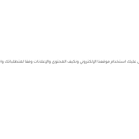
ليك استخدام موقعنا الإلكتروني ونكيف المحتوى والإعلانات وفقا لمتطلباتك وا
حملوا ت
ص
زهرة ال
ي