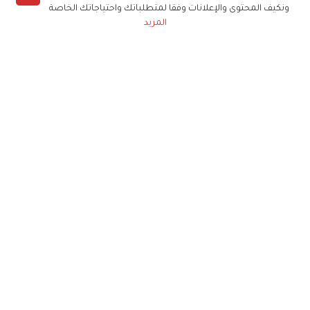
ونكيف المحتوى والإعلانات وفقا لمتطلباتك واحتياجاتك الخاصة
المزيد
حملوا تطبيق
زهرة الخليج
الاشتراك للحصول على ملخص أسبوعي على بريدك
الإلكتروني