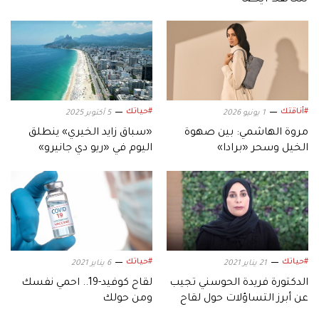
#أناقتك
#حياتك
1 يونيو 2026
5 أكتوبر 2025
مروة الهاشمي: بين صهوة
«سباق زايد الخيري» ينطلق
الخيل وسحر «برادا»
اليوم في «ريو دي جانيرو»
#حياتك
#حياتك
21 يناير 2021
6 يناير 2021
الدكتورة فريدة الحوسني تجيب
لقاح كوفيد-19.. احمي نفسك
عن أبرز التساؤلات حول لقاح
ومن حولك
كوفيد 19