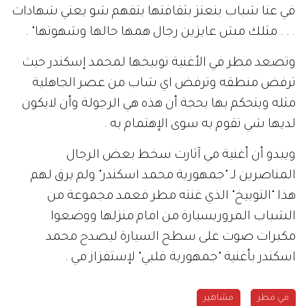
في عنا شباب بنعتز بثقافتها بتفهم شو يعني شهادات
. . . مثلك مش عايزين رجال همها حالها وشهوتها" .
وتصعد مطر في الأغنية توبيخها لمحمد إسكندر حيث
ترفض منطقه وترفض اي شاب من عصر الجاهلية
مثله ويتحكم بها بحجة أن هذه هي الرجولة وأن لايكون
لديها شي تقوم به سوى الإهتمام به .
ويبدو أن أغنية مي آثارت سخط بعض الرجال
المناصرين لـ "جمهورية محمد اسكندر" ولم يرق لهم
هذا "التوبيخ" الذي غنته مطر فعمد مجموعة من
الشباب المروربسيارة من امام منزلها ووضعوا
مكبرات صوت على سطح السيارة ليصدح محمد
اسكندر بأغنية "جمهورية قلبي" لإستفزاز مي .
مي مطر
مشاهير