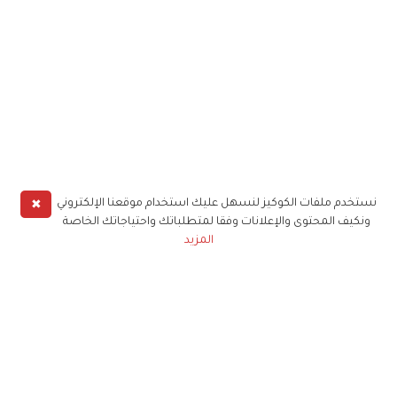
✖
نستخدم ملفات الكوكيز لنسهل عليك استخدام موقعنا الإلكتروني
ونكيف المحتوى والإعلانات وفقا لمتطلباتك واحتياجاتك الخاصة
المزيد
حملوا تطبيق
زهرة الخليج