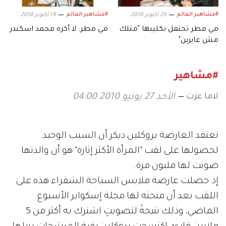
#مشاهير العالم
#مشاهير العالم
29 أكتوبر 2010
19 أكتوبر 2010
مي مطر تحتفل بكليبها "متلك
مي مطر: لا أكره محمد اسكندر
مش عايزين"
#مشاهير
لاما عزت
الأحد 27 يونيو 2010 04:00
تعتقد العارضة بروكلين ديكر أن السبب الوحيد
لحصولها على لقب "المرأة الأكثر إثارة" هو أن والدتها
صوتت لها مليون مرة.
إذ حصلت عارضة ملابس السباحة الشقراء هذه على
اللقب بعد أن منحته لها مجلة إسكواير الأسبوع
الماضي، وذلك نتيجةً لتصويتٍ اشترك به أكثر من 5