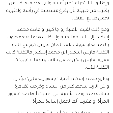
وإطلاق النار "جزافا" عبر أغنيته والتي هدد فيها كل من
يقترب من حبيبته بأن يفرغ مسدسه في رأسه واعتبرت
تحمل طابع العنف.
ومع ذلك لقيت الأغنية رواجا كبيرا وأعادت محمد
إسكندر إلى الساحة الفنية وإن كانت هذه العودة جاءت
بالصدفة أو نتيجة خلاف الفنان فارس كرم مع كاتب
الأغنية فارس اسكندر ابن محمد إسكندر فالأغنية كانت
مقررة لفارس ولكن حصل خلاف بينهما فـ "جيرت"
الأغنية للأب.
وطرح محمد إسكندر أغنية " جمهورية قلبي" مؤخرا،
والتي اثارت سخط كثير من النساء وخرجت تظاهرة
نسائية ضده وضد الأغنية التي اعتبرت أنها ضد "حقوق
المرأة" واعتبرت أنها تحمل إساءة للمرأة .