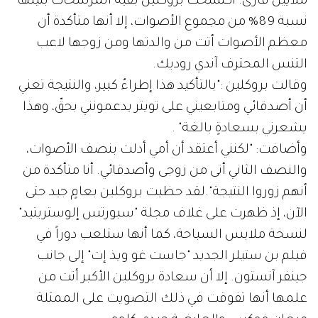
ملايين قارئ. اكتسحت بروكلين بقية المرشحات بنيلها
نسبة 89% من مجموع الأصوات، إلا أنها متأكدة أن
معظم الأصوات أتت من والدتها ومن زوجها لاعب
التنس المحترف آندي روديك.
وقالت بروكلين :"بالتأكيد هذا إطراءٌ كبير، والنتيجة تعني
أن أصدقائي ومتابعيني على تويتر يدعمونني بحقّ، وهذا
يشعرني بسعادةٍ بالغة" .
وأضافت: "لكنني أعتقد أن أمي أدلت بنصف الأصوات،
والنصف الثاني أتى من زوجى وأصدقائي. أنا متأكدة من
أنهم زوروا النتيجة".لقد حظيت بروكلين بعامٍ جيد حتى
الآن، إذ ظهرت على غلاف مجلة "سبورتس إلوستريتيد"
لنسخة ملابس السباحة، كما أنها ستلعب دوراً في
فيلم بن ستيلر الجديد "جاست غو ويذ إت" إلى جانب
جينفر آنستون. إلا أن سعادة بروكلين الأكبر أتت من
علمها أنها تفوقت في ذلك التصويت على الممثلة