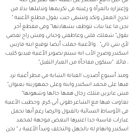
في حين دافع اسكندر عن أغنيته أنها تعبر عن حبه
وإعتزازه بالمرأة و رغبته في تكريمها وتدليلها بدلا من
تخرج العمل وتكد وتشقى حيث يقول مطلع الأغنية "
نجن ما عنا بنات تتوظف بشهادتها" وفي مقطع آخر
يقول" شغلك قلبي وعاطفتي وحناني ومش راح تفضي
لأي شي تاني" . والأغنية حملت أيضا توقيع ابنه فارس
اسكندر وصرح الأب انه سيتم تصوير الأغنية فيديو كليب
، قائلا :"ستكون مفاجأة من العيار الثقيل".
ومنذ أسبوع أصدرت الفنانة الشابة مي مطر أغنية ترد
فيها على محمد اسكندر وابنه وعلى جمهوريته بعنوان"
مش عايزين مثلك رجال همها حالها وشهوتها"
تعاونت فيها مع الشاعر طوني أبي كرم. وحظيت الأغنية
في الأوساط النسائية بالقبول والرضا رغم أنها تحمل
عبارات قاسية جدا اعتبرها البعض موجهة لمحمد
اسكندر واتهام له بالجهل والتخلف وتبدأ الأغنية بـ " نحن