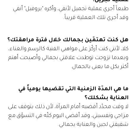
عملية تجرين؟
طبعاً أجري عملية تجميل لأنفي، وأكره "بروفيل" أنفي
وقد أجري تلك العملية قريباً.
هل كنت تهتمّين بجمالك خلال فترة مراهقتك؟
كلا، لأنني كنت أركّز على مواهبي الفنية كالرسم والغناء،
وبعدما تزوجت توطدت علاقتي بجمالي وأصبحت أهتم
أكثر بكل ما يعنى بالجمال.
ما هي المدّة الزمنية التي تقضيها يومياً في
العناية بشكلك؟
لا وقت محدّد أقضيه أمام المرآة، لأن ذلك يتوقف على
مزاجي ونفسيتي، وقد أقضي اليوم كلّه في التسوّق مع
شقيقتي لجين والعناية بجمالي.