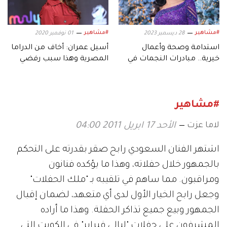
#مشاهير
#مشاهير
28 ديسمبر 2023
01 نوفمبر 2020
استدامة وصحة وأعمال
أسيل عمران: أخاف من الدراما
خيرية.. مبادرات النجمات في
المصرية وهذا سبب رفضي
2023
العمل في بيروت
#مشاهير
لاما عزت
الأحد 17 ابريل 2011 04:00
اشتهر الفنان السعودي رابح صقر بقدرته على التحكم
بالجمهور خلال حفلاته، وهذا ما يؤكده فنانون
ومراقبون. مما ساهم في تلقيبه بـ "ملك الحفلات"
وجعل رابح الخيار الأول لدى أي متعهد، لضمان إقبال
الجمهور وبيع جميع تذاكر الحفلة. وهذا ما أراده
المشرفون على حفلات "ليالي فبراير" في الكويت التي