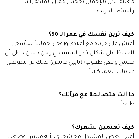
معينة! لكن بالإجمال يعجبني جمال الملكة رانيا
وأناقتها الفريده.
كيف ترين نفسك في عمر الـ 50؟
أعيش على جزيرة مع أولادي وزوجي. جمالياً، سأسعى
للحفاظ على شكلي قدر المستطاع ومن حسن حظي أن
ملامح وجهي طفولية (بايبي فايس) لذلك لن تبدو عليّ
علامات العمر كثيراً.
ما أنت متصالحة مع مرآتك؟
طبعاً.
كيف تهتمين بشعرك؟
أعاني بعض المشاكل مع شعري، لأنه مالس وصعب