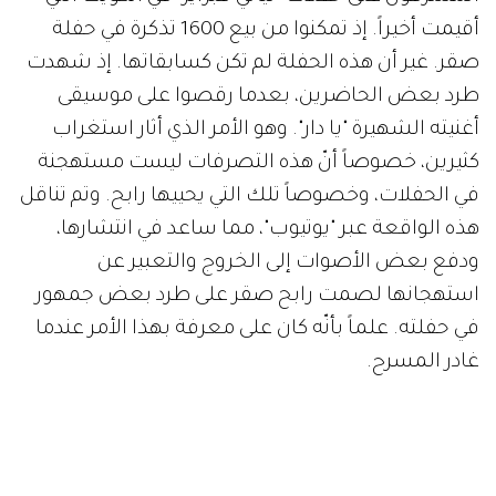
أقيمت أخيراً. إذ تمكنوا من بيع 1600 تذكرة في حفلة
صقر. غير أن هذه الحفلة لم تكن كسابقاتها. إذ شهدت
طرد بعض الحاضرين، بعدما رقصوا على موسيقى
أغنيته الشهيرة "يا دار". وهو الأمر الذي أثار استغراب
كثيرين، خصوصاً أنّ هذه التصرفات ليست مستهجنة
في الحفلات، وخصوصاً تلك التي يحييها رابح. وتم تناقل
هذه الواقعة عبر "يوتيوب"، مما ساعد في انتشارها،
ودفع بعض الأصوات إلى الخروج والتعبير عن
استهجانها لصمت رابح صقر على طرد بعض جمهور
في حفلته. علماً بأنّه كان على معرفة بهذا الأمر عندما
غادر المسرح.