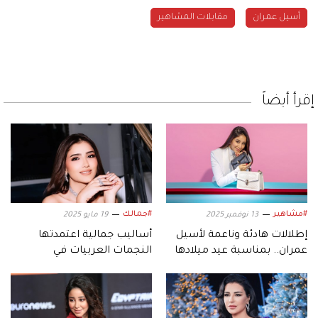
أسيل عمران
مقابلات المشاهير
إقرأ أيضاً
#مشاهير
#جمالك
13 نوفمبر 2025
19 مايو 2025
إطلالات هادئة وناعمة لأسيل
أساليب جمالية اعتمدتها
عمران.. بمناسبة عيد ميلادها
النجمات العربيات في
«مهرجان كان»