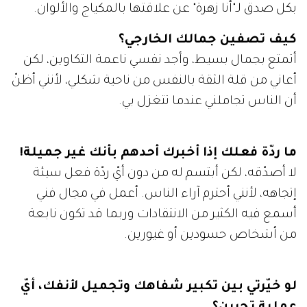
بكل صدق لـ"أنا زهرة" عن علاقتها بالمكياج والألوان.
كيف تصفين جمالك الخارجي؟
أتمتع بجمال بسيط، وأجد نفسي ناعمة التكاوين، لكن
أعاني من قلة الثقة بالنفس من ناحية شكلي، لأنني أظنّ
أن الناس تجاملني عندما تتغزل بي.
ما ردّة فعلك إذا أخبرك أحدهم بأنك غير جميلة!
لا أصدّقه، لكن أبتسم له من دون أيّ ردّة فعل سيئة
إتجاهه، لأنني أحترم آراء الناس. أعمل في مجال فني
أسمع فيه الكثير من الانتقادات وربما قد تكون نابعة
من أشخاص حسودين أو غيورين.
لو خيّرتي بين تكبير شفاهك وتجميل لأنفك، أيّ