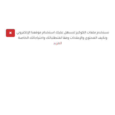
✖
نستخدم ملفات الكوكيز لنسهل عليك استخدام موقعنا الإلكتروني
ونكيف المحتوى والإعلانات وفقا لمتطلباتك واحتياجاتك الخاصة
المزيد
حملوا تطبيق
زهرة الخليج