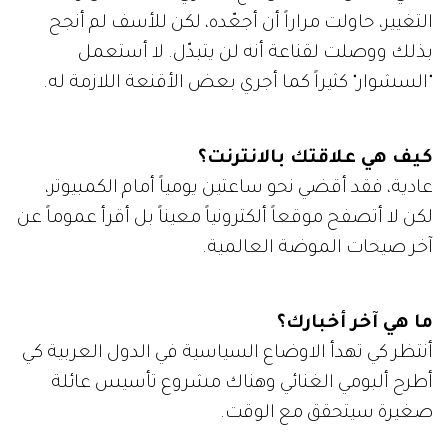
التغيير، حاولت مراراً أن أجعّده، لكن للأسف لم أنجح
بذلك ووصلت لقناعة أنه لن يتبدّل. لا أستعمل
"السشوار" كثيراً كما أجري بعض الأقنعة اللازمة له.
كيف هي علاقتك بالانترنت؟
عادية، فقد أقضي نحو ساعتين يومياً أمام الكمبيوتر،
لكن لا أتصفح موقعاً ألكترونياً معيناً بل أقرأ عموماً عن
آخر صيحات الموضة العالمية.
ما هي آخر أخبارك؟
أنتظر كي تهدأ الاوضاع السياسية في الدول العربية كي
أطرح ألبومي الغنائي وهناك مشروع تأسيس عائلة
صغيرة سيتحقق مع الوقت.