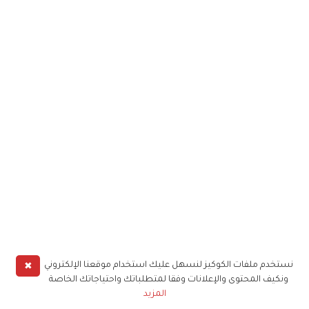
✖
نستخدم ملفات الكوكيز لنسهل عليك استخدام موقعنا الإلكتروني
ونكيف المحتوى والإعلانات وفقا لمتطلباتك واحتياجاتك الخاصة
المزيد