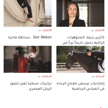
#أناقتك
#أناقتك
كاثرين رنييه: المجوهرات
Dior Ribbon.. بساطة فاخرة
الراقية تحمل تاريخاً ثرياً من
الثقافة والإبداع
#حياتك
#جمالك
إماراتيات يرسمن ملامح الريادة
تركيبات مبتكرة تُعزز حضور
في الميادين الرياضية
الرجل العصري