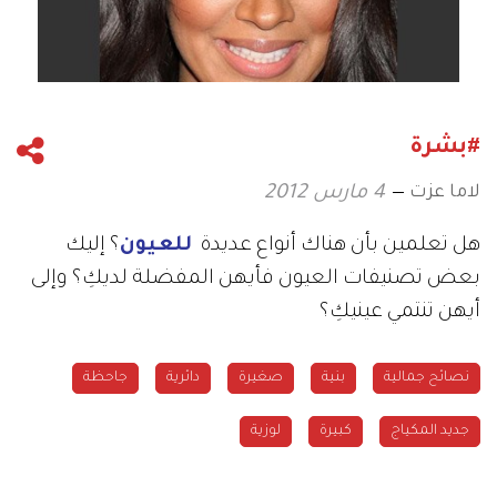
#بشرة
لاما عزت
4 مارس 2012
هل تعلمين بأن هناك أنواع عديدة
للعيون
؟ إليك
بعض تصنيفات العيون فأيهن المفضلة لديكِ؟ وإلى
أيهن تنتمي عينيكِ؟
نصائح جمالية
بنية
صغيرة
دائرية
جاحظة
جديد المكياج
كبيرة
لوزية