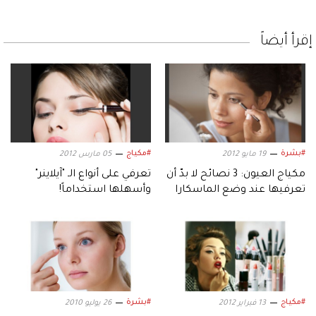
إقرأ أيضاً
#بشرة
#مكياج
19 مايو 2012
05 مارس 2012
مكياج العيون: 3 نصائح لا بدّ أن
تعرفي على أنواع الـ "آيلاينر"
تعرفيها عند وضع الماسكارا
وأسهلها استخداماً!
والآي لاينر!
#مكياج
#بشرة
13 فبراير 2012
26 يوليو 2010