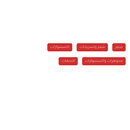
شعر
شعر وتسريحات
اكسسوارات
مجوهرات واكسسوارات
النجمات