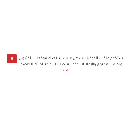
✖
نستخدم ملفات الكوكيز لنسهل عليك استخدام موقعنا الإلكتروني
ونكيف المحتوى والإعلانات وفقا لمتطلباتك واحتياجاتك الخاصة
المزيد
حملوا تطبيق
زهرة الخليج