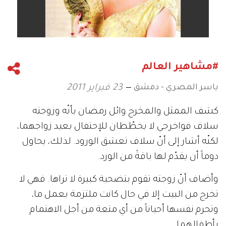
#مشاهير العالم
ياسر المصري - دمشق
23 فبراير 2011
كشف الممثل والمخرج وائل رمضان بأنّه وزوجته
سلاف فواخرجي لا يخطّطان للإحتفال بعيد زواجهما،
لكنّه أشار إلى أنّ سلاف تعشق الورود. لذلك، يحاول
دوماً أن يقدّم لها باقةً من الورد.
وأضاف أنّ زوجته تقوم بتضحية كبيرة لا تراها. فهي لا
تخرج من البيت إلا في حال كانت ملتزمة بعمل ما،
وتحرم نفسها أحياناً من أي متعة من أجل الاهتمام
بأطفالهما.