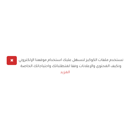
✖
نستخدم ملفات الكوكيز لنسهل عليك استخدام موقعنا الإلكتروني
ونكيف المحتوى والإعلانات وفقا لمتطلباتك واحتياجاتك الخاصة
المزيد
حملوا تطبيق
زهرة الخليج