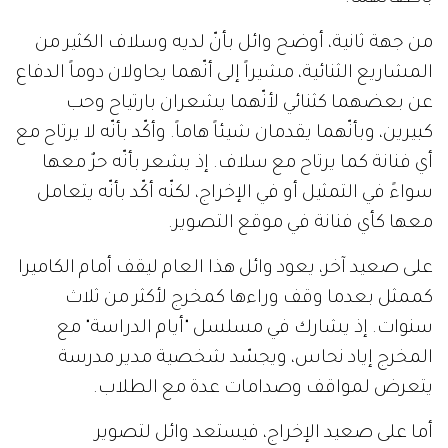
من جهة ثانية، أوضح وائل بأنّ لديه وسلاف الكثير من
المشاريع الثنائية، مشيراً إلى أنّهما يحاولان دوماً الدفاع
عن بعضهما كثنائي لأنّهما يشعران بارتياح وحب
كبيرين، وبأنّهما يقدمان شيئاً هاماً. وأكّد بأنّه لا يرتاح مع
أي فنانة كما يرتاح مع سلاف. إذ يشعر بأنّه حرٌ معها
سواءً في التمثيل أو في الإخراج، لكنّه أكّد بأنّه يتعامل
معها كأي فنانة في موقع التصوير.
على صعيد آخر، يعود وائل هذا العام ليقف أمام الكاميرا
كممثل بعدما وقف وراءها كمخرج لأكثر من ثلاث
سنوات. إذ يشارك في مسلسل "أيام الدراسة" مع
المخرج إياد نحاس، ويجسّد شخصية مدير مدرسة
يتعرض لمواقف وصدامات عدة مع الطلاب.
أما على صعيد الإخراج، فيستعد وائل لتصوير