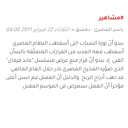
#مشاهير
ياسر المصري - دمشق
الثلاثاء 22 فبراير 2011 04:00
يبدو أنّ ثورة الشباب التي أسقطت النظام المصري
أسقطت معه العديد من القرارات المتعلّقة بالشأن
الفني. إذ يبدو أنّ قرار منع عرض مسلسل "عابد قرمان"
الذي صوّره المخرج المصري نادر جلال العام الماضي
قد ذهب أدراج الريح. والدليل أنّ الممثل تيم حسن أعلن
مؤخراً أنّ العمل سيعرض في الموسم المقبل.