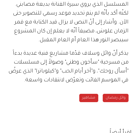
المسلسل الذي يروي سيرة الفنانة بديعة مصابني.
لكنّه أكد بأنّه لم يتم تحديد موعد رسمي للتصوير حتى
الآن. وأشار إلى أنّ النص لا يزال قيد الكتابة مع قمر
الزمان علوش، مضيفاً أنّه لا يعلم إن كان المشروع
سيبصر النور هذا العام أم العام المقبل.
يذكر أنّ وائل وسلاف قدّما مشاريع فنية عديدة بدءاً
من مسرحية "سأخون وطني" وصولاً إلى مسلسلات
"أسأل روحك"، و"آخر أيام الحب" و"كيلوباترا" الذي عرضُ
في الموسم الفائت وتعرّض لانتقادات واسعة.
وائل رمضان
مشاهير