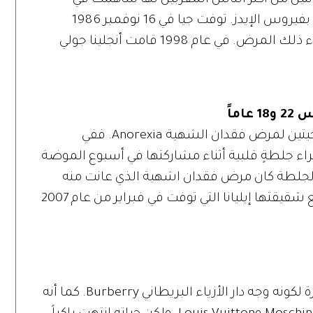
 اثنين من أكثر الناس المقربين لها ساهمت في
إدمانها على الهروين الذي أدى إلى إصابتها بفيروس الإيدز. توفت جيا في 16 نوفمبر 1986
وكانت من أول امرأة شهيرة تموت من جراء ذلك المرض. في عام 1998 قامت أنجلينا جولي
كانت هاتين الشقيقتين من الأوروغوي ضحيتين لمرض فقدان الشهية Anorexia. ففي
فت لويسيل جراء جلطةٍ قلبية أثناء مشاركتها في أسبوع الموضة
الجلطة كان مرض فقدان اشهية الذي عانت منه
لويسيل. وللأسف تكررت المأساة ذاتها مع شقيقتها إيليانا التي توفت في فبراير من عام 2007
عرف هذا العارض الفرنسي الشاب الشهرة لكونه وجه دار الأزياء البريطاني Burberry. كما أنه