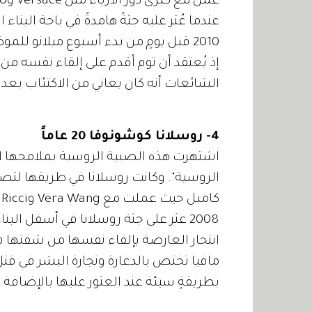
2010 قبل يومٍ من بدء أسبوع ميلانو لل
إذ يُعتقد أن توم أقدم على إلقاء نفسه من
الشائعات أنه كان يعاني من الاكتئاب بعد 
4- روسلانا كوشونوفا 20 عاماً
اشتهرت هذه الصبية الروسية بملامحها الم
الروسية". وكانت روسلانا في طريقها لت
2008 عثر على جثة روسلانا في أسفل ال
انتحار العارضة بإلقاء نفسها من شقتها 
مافيا تختص بالدعارة وتجارة البشر في قت
بطريقةٍ سيئة عند العثور عليها بالإضافة إل