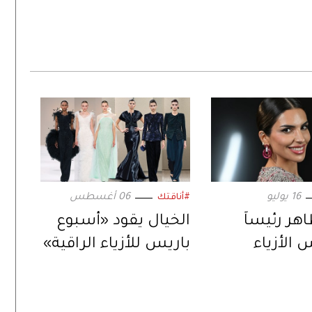
16 يوليو
06 أغسطس
#أناقتك
أمينة طاهر رئيساً
الخيال يقود «أسبوع
 الأزياء
باريس للأزياء الراقية»
. رؤية جديدة
ل واعد