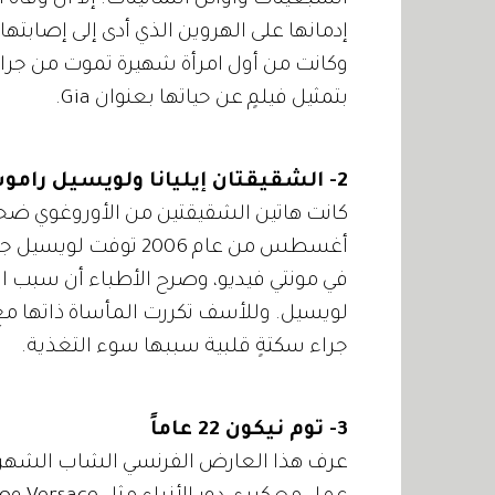
السبعينات وأوائل الثمانينات. إلا أن وفاة
بتمثيل فيلمٍ عن حياتها بعنوان Gia.
2- الشقيقتان إيليانا ولويسيل راموس 22 و18 عاماً
أغسطس من عام 2006 تو
في مونتي فيديو، وصرح الأطباء أن سبب 
جراء سكتةٍ قلبية سببها سوء التغذية.
3- توم نيكون 22 عاماً