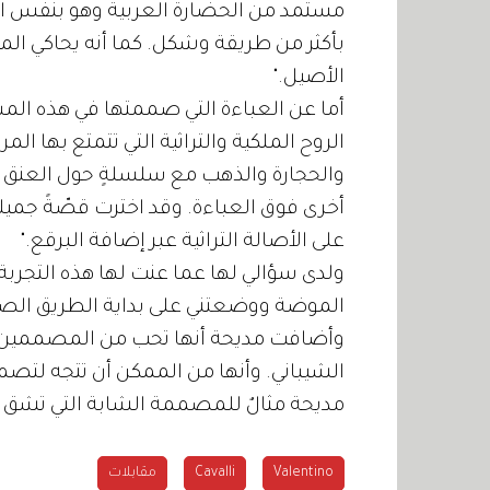
مستمد من الحضارة العربية وهو بنفس الوق
بأكثر من طريقة وشكل. كما أنه يحاكي الم
الأصيل."
أما عن العباءة التي صممتها في هذه الم
الروح الملكية والتراثية التي تتمتع بها ال
والحجارة والذهب مع سلسلةٍ حول العنق ب
أخرى فوق العباءة. وقد اخترت قصّةً جميلة
على الأصالة التراثية عبر إضافة البرقع."
ولدى سؤالي لها عما عنت لها هذه التجربة
الموضة ووضعتني على بداية الطريق الصحيح
الشيباني. وأنها من الممكن أن تتجه لتصم
مديحة مثالٌ للمصممة الشابة التي تشق ط
Valentino
Cavalli
مقابلات