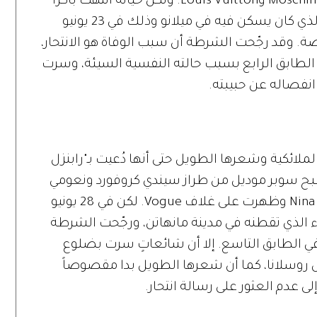
عمل مع كبرى دور الأزياء مثل Versace وMoschino وLouis Vuitton. ولكن حياته انتهت باكراً
عندما عُثر عليه جثةً هامدةً في باحة البناء الذي كان يسكن فيه في ميلانو وذلك في 23 يونيو
موضة. وقد رجّحت الشرطة أن سبب الوفاة هو الانتحار،
 الطابق الرابع بسبب حالته النفسية السيئة، وسرت
انفصاله عن حبيبته.
لائكية وشعرها الطويل حتى أنها دُعيت بـ"رابنزل
صبح سوبر موديل من طراز سيندي كروفورد ونعومي
كامبل حيث عملت مع Vera Wang وNina Ricci وظهرت على غلاف Vogue. لكن في 28 يونيو
بناء الذي تقطنه في مدينة مانهاتن، ورجّحت الشرطة
في الطابق التاسع. إلا أن شائعاتٍ سرت بضلوع
ل روسلانا، كما أن شعرها الطويل بدا مقصوصاً
ى عدم العثور على رسالة انتحار.