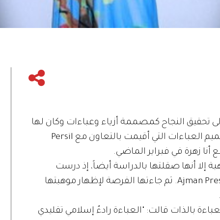
لى تحقيق النجاح كمصممة أزياء وعباءات وكان لها
ذلك عندما كانت إحدى الفائزات بجائزة تصميم العباءات التي أقيمت بالتعاون مع Persil
ا زهرة في فبراير الماضي.
اً تتمتع بالموهبة إلا أنها صقلتها بالدراسة أيضاً، إذ درست
تصميم الأزياء في عجمان في جامعة Ajman Preston. ثم جاءتها الفرصة لإظهار موهبتها
ءة بالذات قالت: "العباءة رادءٌ إسلامي تقليدي