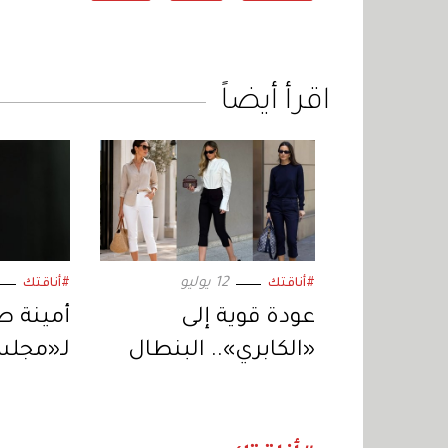
اقرأ أيضاً
12 يوليو
#أناقتك
#أناقتك
عودة قوية إلى
«الكابري».. البنطال
لـ«مجلس
المثير للجدل يتصدر
العربي».
الموضة
لمستقب