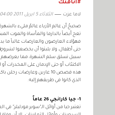
#أناقتك
لاما عزت
الثلاثاء 5 ابريل 2011 04:00
صحيحٌ أن عالم الأزياء عالمٌ مليء بالشهر
تعج أيضاً بالدارما والمأساة والموت المبكّ
فهؤلاء العارضون والعارضات غالباً ما يدخ
حتى أطفال، ولا يلبثوا أن يخضعوا لشرو
سبيل تسلق سلم الشهرة، مما يعرضهم لم
الاكتئاب أو حتى الإدمان على المخدرات أو 
هذه قصص 10 عارين وعارضات رحل
الذي كانوا في طريقهم إليه.
1- جيا كارانجي 26 عاماً
تعتبر جيا من أوائل الـ"سوبر مودليلز" في 