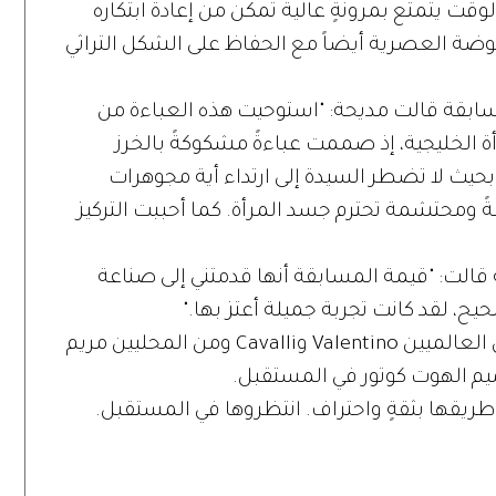
ت يتمتع بمرونةٍ عالية تمكن من إعادة ابتكاره
وضة العصرية أيضاً مع الحفاظ على الشكل التراثي
سابقة قالت مديحة: "استوحيت هذه العباءة من
مرأة الخليجية، إذ صممت عباءةً مشكوكةً بالخرز
حيث لا تضطر السيدة إلى ارتداء أية مجوهرات
ً ومحتشمة تحترم جسد المرأة. كما أحببت التركيز
 قالت: "قيمة المسابقة أنها قدمتني إلى صناعة
، لقد كانت تجربة جميلة أعتز بها."
وأضافت مديحة أنها تحب من المصممين العالميين Valentino وCavalli ومن المحليين مريم
يم الهوت كوتور في المستقبل.
ريقها بثقةٍ واحتراف. انتظروها في المستقبل.