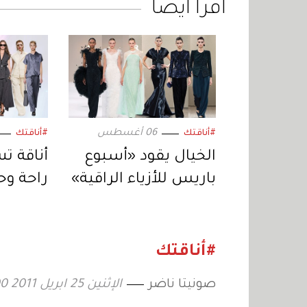
اقرأ أيضاً
06 أغسطس
#أناقتك
#أناقتك
الخيال يقود «أسبوع
أناقة ت
باريس للأزياء الراقية»
راحة وح
تفصيلة
#أناقتك
صونيتا ناضر
الإثنين 25 ابريل 2011 04:00