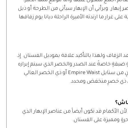
عالم أجمع ستكون عليها وأننا نتوقع منها الكثير،
صر إبهار. وبرأيي أن الإبهار سيأتي من الطرحة أو ذيل
لى غرار ما ارتدته الأميرة الراحلة ديانا يوم زفافها
 الزفاف ولهذا بالتأكيد علاقة بموديل الفستان. إذ
ضيقةٍ خاصةً عند الصدر والخصر الذي سيتم إبرازه
برأيي بشكلٍ أنثوي وجميل. ولا أراها بفستانٍ من ستايل Empire Waist أو ذي الخصر العالي
نٍ ذي خصرٍ منخفض ومحدد.
ماش؟
ن الأكمام قد تكون أيضاً من عناصر الإبهار الذي
ٍ ومميزة على الفستان.