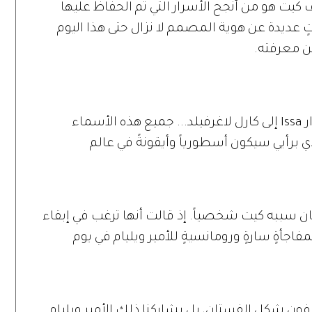
يت هو من أنجح الأسرار التي تم الحفاظ عليها
ٍ عديدة عن هوية المصمم لا نزال حتى هذا اليوم
ن معرفته.
من صوفي كرانستون إلى سارة بورتن إلى دار Issa إلى كارل لاغرفيلد... جميع هذه الأسماء
أيي سيكون أسطورياً وأيقونةً في عالم
سببه كيت شخصياً. إذ قالت أنها ترغب في إبقاء
أةٍ سارةٍ ورومانسيةٍ للأمير ويليام في يوم
عرفون شكل الفستان، بل يشاركنا ذلك الأمير ويليام.