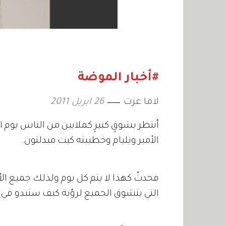
#أخبار الموضة
لاما عزت
26 ابريل 2011
أنتظر بشوقٍ كبيرٍ كملايين من الناس يوم ا
الأمير ويليام وخطيبته كيت ميدلتون.
فحدثٌ كهذا لا يتم كل يوم ولذلك جميع
التي يتشوق الجميع لرؤية كيف ستبدو في أه