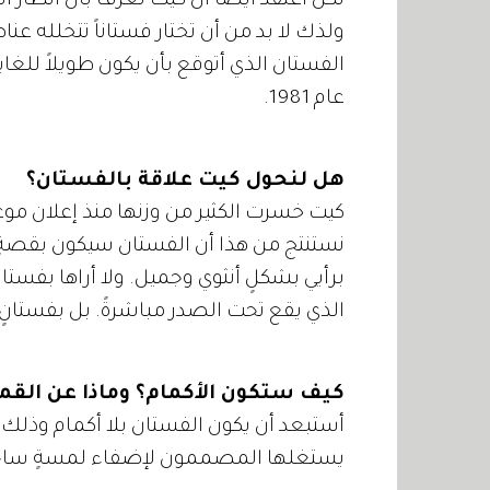
لكن أعتقد أيضاً أن كيت تعرف بأن أنظار ال
ولذك لا بد من أن تختار فستاناً تتخلله عنا
الفستان الذي أتوقع بأن يكون طويلاً للغاية ع
عام 1981.
هل لنحول كيت علاقة بالفستان؟
كيت خسرت الكثير من وزنها منذ إعلان موعد
نستنتج من هذا أن الفستان سيكون بقصةٍ 
الذي يقع تحت الصدر مباشرةً. بل بفستا
كيف ستكون الأكمام؟ وماذا عن الق
أستبعد أن يكون الفستان بلا أكمام وذلك لأ
يستغلها المصممون لإضفاء لمسةٍ ساحرة