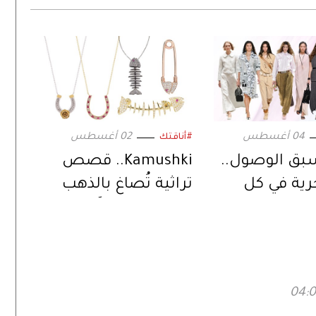
04 أغسطس
02 أغسطس
#أناقتك
سبق الوصول..
Kamushki.. قصص
رية في كل
تراثية تُصاغ بالذهب
عيار 18 قيراطاً