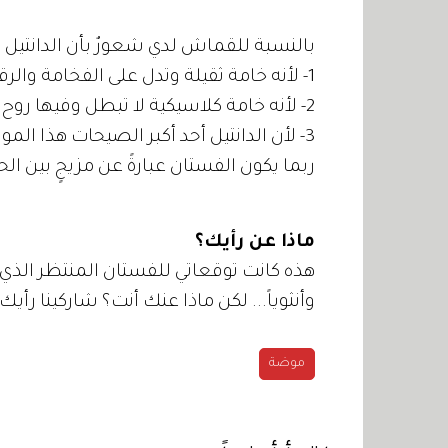
بالنسبة للقماش لدي شعورٌ بأن الدانتيل 
1- لأنه خامة ثقيلة وتدل على الفخامة والرقي.
2- لأنه خامة كلاسيكية لا تبطل وفيها روح ملكية.
3- لأن الدانتيل أحد أكبر الصيحات هذا الموسم ومتواجد بكثرة في عروض الأزياء العالمية.
ربما يكون الفستان عبارةً عن مزيجٍ بين الحر
ماذا عن رأيك؟
هذه كانت توقعاتي للفستان المنتظر الذي م
وأنثوياً... لكن ماذا عنك أنت؟ شاركينا رأيك 
موضة