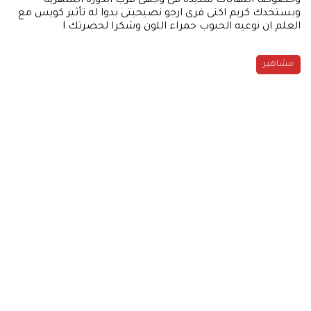
وخصوصا التهابات شديده فى وجهى قرب الدوره الشهريه
وبستخدك كريم اكنى فرى ارجو نصيحيتى بدوا له تأثير كويس مع
العلم ان نوعيه الحبوب حمراء اللون وشكرا لحضرتك l
مشاهير