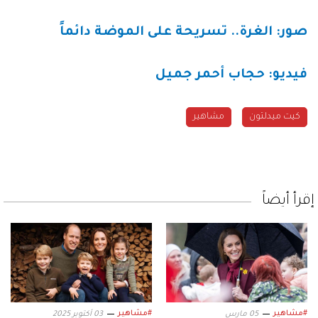
صور: الغرة.. تسريحة على الموضة دائماً
فيديو: حجاب أحمر جميل
كيت ميدلتون
مشاهير
إقرأ أيضاً
#مشاهير
#مشاهير
05 مارس
03 أكتوبر 2025