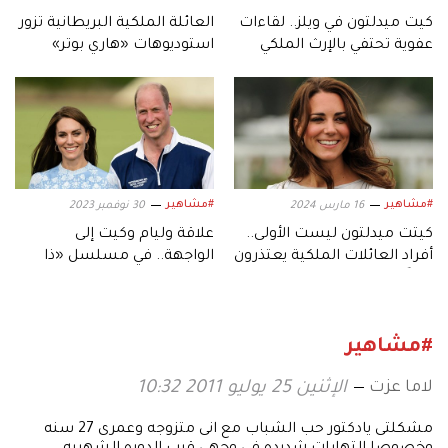
كيت ميدلتون في ويلز.. لقاءات
العائلة الملكية البريطانية تزور
عفوية تحتفي بالإرث الملكي
استوديوهات «هاري بوتر»
#مشاهير
#مشاهير
16 مارس 2024
30 نوفمبر 2023
كيتت ميدلتون ليست الأولى..
علاقة وليام وكيت إلى
أفراد العائلات الملكية يعتذرون
الواجهة.. في مسلسل «ذا
علناً عن أخطائهم
كراون»
#مشاهير
لاما عزت
الإثنين 25 يوليو 2011 10:32
مشكلتى يادكتور حب الشباب مع انى متزوجه وعمرى 27 سنه