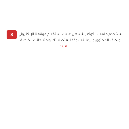
✖
نستخدم ملفات الكوكيز لنسهل عليك استخدام موقعنا الإلكتروني
ونكيف المحتوى والإعلانات وفقا لمتطلباتك واحتياجاتك الخاصة
المزيد
حملوا تطبيق
زهرة الخليج