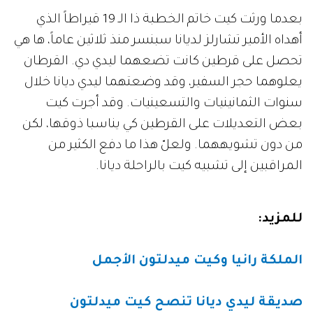
بعدما ورثت كيت خاتم الخطبة ذا الـ 19 قيراطاً الذي
أهداه الأمير تشارلز لديانا سبنسر منذ ثلاثين عاماً، ها هي
تحصل على قرطين كانت تضعهما ليدي دي. القرطان
يعلوهما حجر السفير، وقد وضعتهما ليدي ديانا خلال
سنوات الثمانينيات والتسعينيات. وقد أجرت كيت
بعض التعديلات على القرطين كي يناسبا ذوقها، لكن
من دون تشويههما. ولعلّ هذا ما دفع الكثير من
المراقبين إلى تشبيه كيت بالراحلة ديانا.
للمزيد:
الملكة رانيا وكيت ميدلتون الأجمل
صديقة ليدي ديانا تنصح كيت ميدلتون