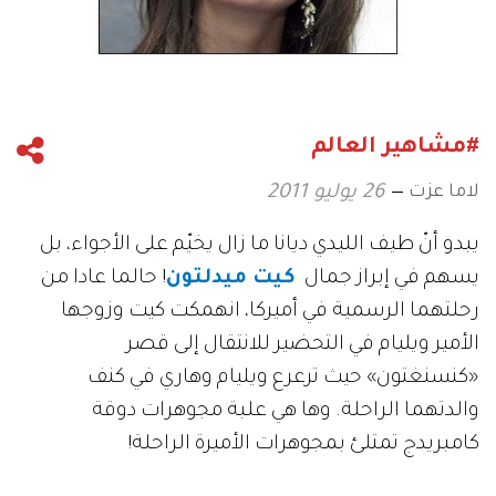
#مشاهير العالم
لاما عزت
26 يوليو 2011
يبدو أنّ طيف الليدي ديانا ما زال يخيّم على الأجواء، بل
يسهم في إبراز جمال
كيت ميدلتون
! حالما عادا من
رحلتهما الرسمية في أميركا، انهمكت كيت وزوجها
الأمير ويليام في التحضير للانتقال إلى قصر
«كنسنغتون» حيث ترعرع ويليام وهاري في كنف
والدتهما الراحلة. وها هي علبة مجوهرات دوقة
كامبريدج تمتلئ بمجوهرات الأميرة الراحلة!