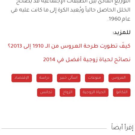
التوزيع المادي بين الطبقات الإجتماعية قد يصحّح
الخلل الحاصل حالياً ويُعيد الكرة إلى ما كانت عليه في
عام 1960.
للمزيد:
كيفَ تطورت طرحة العروس من الـ 1910 إلى 2013؟
نصائح لحياة زوجية أفضل في 2014
: العروس
منوعات
اسألي خبير
دراسة
الإقتصاد
التكافؤ
الحياة الزوجية
الزواج
تجانس
إقرأ أيضاً