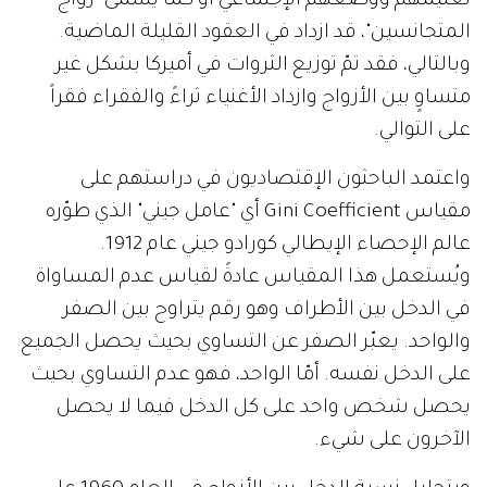
تعليمهم ووَضعهم الإجتماعي أو كما يُسمى "زواج
المتجانسين"، قد ازداد في العقود القليلة الماضية.
وبالتالي، فقد تمّ توزيع الثروات في أميركا بشكل غير
متساوٍ بين الأزواج وازداد الأغنياء ثراءً والفقراء فقراً
على التوالي.
واعتمد الباحثون الإقتصاديون في دراستهم على
مقياس Gini Coefficient أي "عامل جيني" الذي طوّره
عالم الإحصاء الإيطالي كورادو جيني عام 1912.
ويُستعمل هذا المقياس عادةً لقياس عدم المساواة
في الدخل بين الأطراف وهو رقم يتراوح بين الصفر
والواحد. يعبّر الصفر عن التساوي بحيث يحصل الجميع
على الدخل نفسه. أمّا الواحد، فهو عدم التساوي بحيث
يحصل شخص واحد على كل الدخل فيما لا يحصل
الآخرون على شيء.