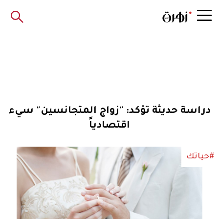
دراسة حديثة تؤكد: "زواج المتجانسين" سيء
اقتصادياً
#حياتك