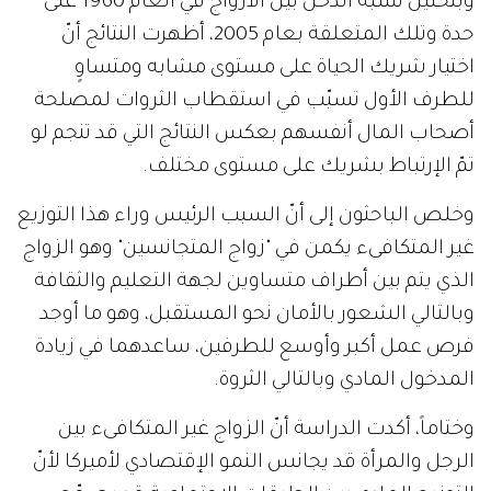
وبتحليل نسبة الدخل بين الأزواج في العام 1960 على
حدة وتلك المتعلقة بعام 2005، أظهرت النتائج أنّ
اختيار شريك الحياة على مستوى مشابه ومتساوٍ
للطرف الأول تسبّب في استقطاب الثروات لمصلحة
أصحاب المال أنفسهم بعكس النتائج التي قد تنجم لو
تمّ الإرتباط بشريك على مستوى مختلف.
وخلص الباحثون إلى أنّ السبب الرئيس وراء هذا التوزيع
غير المتكافىء يكمن في "زواج المتجانسين" وهو الزواج
الذي يتم بين أطراف متساوين لجهة التعليم والثقافة
وبالتالي الشعور بالأمان نحو المستقبل، وهو ما أوجد
فرص عمل أكبر وأوسع للطرفين، ساعدهما في زيادة
المدخول المادي وبالتالي الثروة.
وختاماً، أكدت الدراسة أنّ الزواج غير المتكافىء بين
الرجل والمرأة قد يجانس النمو الإقتصادي لأميركا لأنّ