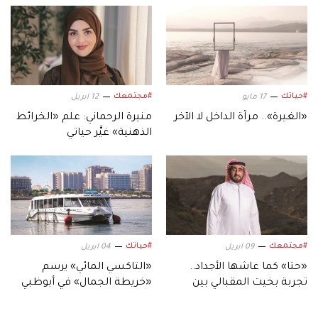
#حياتك
#مجتمعك
17 مايو
12 ابريل
«الغيرة».. مرآة الداخل لا الآخر
منيرة الرحماني: علم «الخرائط
الذهنية» غيَّر حياتي
#مجتمعك
#حياتك
09 ابريل
04 ابريل
«حتا» كما عاشها الأجداد..
«التاكسي المائي» يرسم
تجربة بخيت المقبالي بين
«خريطة الجمال» في أبوظبي
الجبال والتراث