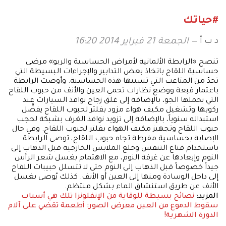
#حياتك
د ب أ
الجمعة 21 فبراير 2014 16:20
تنصح «الرابطة الألمانية لأمراض الحساسية والربو» مرضى
حساسية اللقاح باتخاذ بعض التدابير والإجراءات البسيطة التي
تحدّ من المتاعب التي تسببها هذه الحساسية. وأوصت الرابطة
باعتمار قبعة ووضع نظارات تحمي العين والأنف من حبوب اللقاح
التي يحملها الجو، بالإضافة إلى غلق زجاج نوافذ السيارات عند
ركوبها وتشغيل مكيف هواء مزود بفلتر لحبوب اللقاح يفضَّل
استبداله سنوياً، بالإضافة إلى تزويد نوافذ الغرف بشبكة لحجب
حبوب اللقاح وتجهيز مكيف الهواء بفلتر لحبوب اللقاح. وفي حال
الإصابة بحساسية مفرطة تجاه حبوب اللقاح، توصي الرابطة
باستخدام قناع التنفس وخلع الملابس الخارجية قبل الذهاب إلى
النوم وإبعادها عن غرفة النوم، مع الاهتمام بغسل شعر الرأس
جيداً خصوصاً قبل الذهاب إلى النوم حتى لا تتسلل حبيبات اللقاح
إلى داخل الوسادة ومنها إلى العين أو الأنف. كذلك يُوصى بغسل
الأنف عن طريق استنشاق الماء بشكل منتظم.
المزيد:
نصائح بسيطة للوقاية من الإنفلونزا
تلك هي أسباب
سقوط الدموع من العين
معرض الصور: أطعمة تقضي على آلام
الدورة الشهرية!