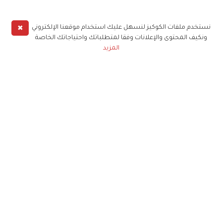
✖
نستخدم ملفات الكوكيز لنسهل عليك استخدام موقعنا الإلكتروني
ونكيف المحتوى والإعلانات وفقا لمتطلباتك واحتياجاتك الخاصة
المزيد
حملوا تطبيق
زهرة الخليج
الاشتراك للحصول على ملخص أسبوعي على بريدك
الإلكتروني