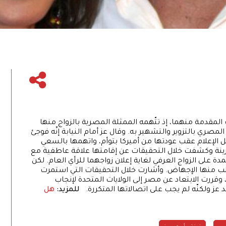
 المقدمة منهما، إذ تتّهمه الممثلة المصرية بالزواج منها
مصري بالتزوير والتشهير به. وقال عز أمام النيابة إنّه فوجئ
ل الإعلام عقب عودتها من أميركا بتوأم، واتهمها بالسعي
زينة وكشفت خلال التحقيقات عن إقامتها علاقة عاطفية مع
مدة على الزواج العرفي لغاية إعلان زواجهما للرأي العام. لكن
لب منها الإجهاض. وأشارت خلال التحقيقات التي استمرت
قررت الابتعاد عن مصر إلى الولايات المتحدة لإنجاب
 عز ولكنّه لم يجب على اتصالاتها المتكررة.
للمزيد:
هل