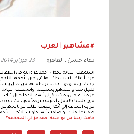
#مشاهير العرب
دعاء حسن ـ القاهرة
23 فبراير 2014
استمعت النيابة لأقوال أحمد عز وزينة في البلاغات
عرفياً وإنكار نسب طفليها في حين يتّهمها النجم ال
بإدعاء زينة بوجود علاقة تربطه بها من خلال وسائ
للنيل منه والتشهير بسمعته. واستدعت النيابة 
عز منذ عامين، مشيرة إلى أنّهما اتفقا خلال تلك ال
فور علمها بالحمل، أخبرته سريعاً ففوجئت به يط
قرابة الساعة إلى أنّها رفضت طلب عز بالإجهاض، و
طفليها هناك. وأضافت أنّها حاولت الاتصال بأحمد
خافت زينة من مواجهة أحمد عز في المحكمة؟