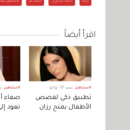
زينة
أحمد عز الزين
أحمد عز
مشاهير الع
اقرأ أيضاً
10 يوليو
#مشاهير
#مشاهير
تطبيق ذكي لقصص
صفاء أب
الأطفال يمنح رزان
تعود إلى 
جمّال جائزة دولية في
خبر أبي
ريادة الأعمال
اجتماعي