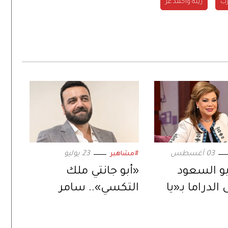
رب
زينة وأحمد عز
03 أغسطس
23 يوليو
#مشاهير
و السعود
«أبو جانتي ملك
الدراما بـ«يا
التكسي».. سامر
ض».. ورسالة
المصري يُعيد إحياء
ة عبر
المسلسل في دراما