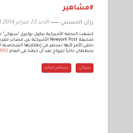
«المنصا
#مشاهير
رزان الحسيني
الأحد 23 فبراير 2014 14:48
كشفت النجمة الأميركية نيكول بوليزي "سنوكي" ع
صحيفة Newyork Post الأميركية ع
تخفي الأمر لأنها تستمر في إطلالاتها الشخصية الم
يخططان حالياً للزواج بعد أن خطبا في العام
2012
سنوكي
مشاهير العالم