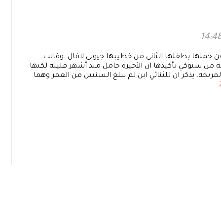
ت الرقمية»
رمضان 2027
ن حملها بطفلها الثاني من خطيبها جيوني لافال. وقالت
ن مصادر مقربة من ستوكي تأكيدها ان الأخيرة حامل منذ أشهر قليلة لكنها
ربحة. يذكر ان للثنائي ابن لم يبلغ السنتين من العمر وهما
.