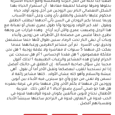
صعبا جدا لكنه من خلال خبرتنا وملامسة واقع الحياة الأسرية
بحلوها ومرها توصلنا لحقيقة مفادها : أن استمرار الحياة بهذا
الشكل الانفصالي التام بين الزوجين من أجل وجود أولاد حياة
محكوم عليها بالفشل والطلاق بأي وقت وعلى أتفه الأسباب.
وربما عندما يكبر الزوجان في السن يأتي أحدهما ليطلب الطلاق
ويقول : لقد كبر الأولاد وتزوجوا وأنا طول عمري تعبان أو تعبانة مع
هذا الرجل وضيعت عمري والآن أريد أرتاح . وهذه قرارات من وجهة
نظري خطأ فليس من مصلحة كل الأطراف من زوجين وأبناء
وبنات أن تبقى النار تحت الرماد سنين طوال لأنها حتما ستشتعل
وتحرق ثوب الأسرة . ثم أين مشاعر الطرفين ورغباتهما عندما
يمكث كل منهما 5 سنوات لا معاشرة ولا علاقة زوجية ؟ هل نحن
ملائكة معصومون ؟ هل فقدنا الإحساس ؟ أم هل سنبحث عن
الحرام لإفراغ هذه المشاعر والرغبات الطبيعية ؟ لذلك أقول
مجيبا على سؤال صاحبة المسألة : إن الطلاق في حالتك أفضل
إذا لم تستجيبا للقرب لبعضكما وتقبل الأخر أما أن نقول : أهي
عيشة والسلام وأهو كله عشان الأولاد ..كلها مشاعر زائفة لا
تسمن ولا تغني من جوع وأي جو سيتربى فيه الأبناء بين أبوين
وزوجين كل منهما لا يكلم الأخر، وكل منهما ينام في غرفة بمفرده
هل هذا جو صحي أسري يصنع أجيالا ؟ لا أظن ذلك . فتربية
الأطفال تحتاج لأبوين متألفين يكونان قدوة لأولادهما قدوة في
الحب قدوة في التعاون قدوة في التراحم ساعتها سينشأ الأبناء
ونفسياتهم أفضل .