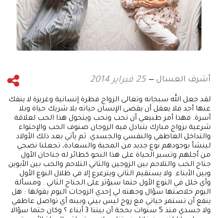
أشرف العسال
25 فبراير 2014
لقد جعل الله سبحانه وتعالى الزواج فطرة إنسانية وغريزة لا ينفك
عنها أحد فلا يعقل أن يقضى الإنسان حياته بلا شريك حياة وبلا
أسرة. فهذا أمر طبيعي أن تحب وتحب ويتحول هذا الحب لعلاقة
شرعية بزواج مبارك يتبادل فيه الزوجان صنوف الحب والإحتواء
والتداخل العاطفي والنفسي والجسدي. ثم يأتي بعد ذلك الأولاد
لينشأ بوجودهم نوع جديد من المحبة والسعادة، تجعلنا نضحي
من أجلهم وتسير الحياة على هذا النحو كطائر له جناحان الأول
جناح الحب والتلاحم بين الزوجين والثاني التلاحم والحب بين الأبوين
وبين الأبناء. ولا يستقيم الثاني ويترعرع إلا في ظلال النوع الأول
وأي خلل في النوع الأول حتما سيؤثر على الجناح الثاني . ومسألة
اليوم خلاصتها سؤال وجهته لي إحدي الزوجات اليوم بقولها : هل
ينفع أن تستمر حياتي مع زوج ليس بيني وبينه أي تواصل عاطفي
ولا جسدي منذ 5 سنوات بحجة أن بيننا 3 أبناء ؟ وكان حتما سؤالا