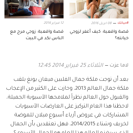
#حياتك
12 فبراير 2016
08 ابريل 2016
قصة واقعية: كيف أغفر لزوجي
قصة واقعية: زوجي مرح مع
خيانته؟
الناس نكد في البيت
لاما عزت
الثلاثاء 25 فبراير 2014 12:45
بعد أن توجت ملكة جمال الفلبين ميغان يونغ بلقب
ملكة جمال العالم 2013، وحازت على الكثير من الإعجاب
والقبول حول العالم نظراً لملامحها الآسيوية الجميلة،
لاحظنا هذا العام التركيز على العارضات الآسيويات
المشاركات في عروض أزياء أسبوع ميلان للموضة
لخريف وشتاء 2014/2015، فهل تعتقدين بأن الجمال