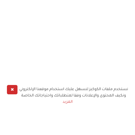
✖
نستخدم ملفات الكوكيز لنسهل عليك استخدام موقعنا الإلكتروني
ونكيف المحتوى والإعلانات وفقا لمتطلباتك واحتياجاتك الخاصة
المزيد
حملوا تطبيق