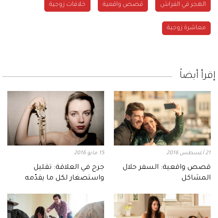
الهجر في الفراش
قصص واقعية
خلافات زوجية
معاشرة زوجية
إقرأ أيضاً
21 أغسطس 2016
15 مايو 2016
قصص واقعية: السفر حلال
جرح في العلاقة: تقليل
المشاكل
واستصغار لكل ما يقدّمه
الزوج