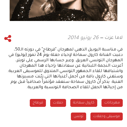
لاما عزت
26 يونيو 2014
في مناسبة اليوبيل الذهبي لمهرجان "قرطاج" في دورته الـ50،
دعيت الفنانة كارول سماحة لإحياء حفلة يوم 24 تموز (يوليو) في
المهرجان التونسي العريق. وعبر حسابها الرسمي على تويتر،
أعربت النجمة اللبنانية عن سعادتها بإحياء هذا المهرجان
واشتياقها للقاء الجمهور التونسي المتذوق للموسيقى العربية.
وستغني كارول باقة من أجمل أغنياتها التي زيّنت مسيرتها
الفنية. يذكر أنّ كارول سماحة ستعقد مؤتمراً صحافياً قبل يوم
من إحيائها الحفل للقاء الصحافة التونسية والعربية.
مهرجانات
كارول سماحة
حفلات
قرطاج
موسيقى وحفلات
تونس