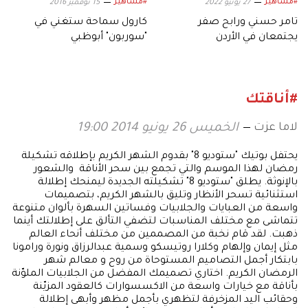
#مشاهير
#مشاهير
27 يونيو 2022
15 نوفمبر 2016
تامر حسني ورابح صفر
كارول سماحة ستغني في
يجتمعان في الأردن
"سوربون" أبوظبي
#أناقتك
لاما عزت
الخميس 26 يونيو 2014 19:00
يحتفل بوتيك "ستوديو 8" بقدوم الشهر الكريم بإطلاقه تشكيلة
رمضان لهذا الموسم والتي تجمع بين سحر الأناقة والشعور
بالإنوثة. يطلق "ستوديو 8" تشكيلته الجديدة ليمنحك إطلالة
استثنائية تسحر الأنظار وتليق بالشهر الكريم، بتصميمات
واسعة من العبايات والجلابيات وفساتين السهرة بألوان متنوعة
تتماشى مع مختلف المناسبات لتضفي التألق على إطلالتك أينما
ذهبت. لقد قام نخبة من المصممين من مختلف أنحاء العالم
مثل إيمان وإلهام وكلارا روتيسكو وسمية عبدالرزاق ونورة ورامونا
بابتكار أجمل التصاميم المستوحاة من روح و معالم شهر
الرمضان الكريم. اختاري تصميمك المفضل من الجلابيات الملوّنة
بأناقة مع خيارات واسعة من الاكسسوارات كالعقود المزيّنة
وحقائب اليد المزخرفة لتظهري بأجمل مظهر وأبهى إطلالة