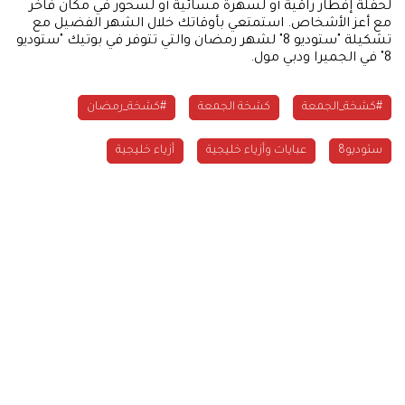
لحفلة إفطار راقية أو لسهرة مسائية أو لسحور في مكان فاخر
مع أعز الأشخاص. استمتعي بأوقاتك خلال الشهر الفضيل مع
تشكيلة "ستوديو 8" لشهر رمضان والتي تتوفر في بوتيك "ستوديو
8" في الجميرا ودبي مول.
#كشخة_الجمعة
كشخة الجمعة
#كشخة_رمضان
ستوديو8
عبايات وأزياء خليجية
أزياء خليجية