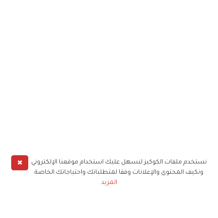
✖
نستخدم ملفات الكوكيز لنسهل عليك استخدام موقعنا الإلكتروني
ونكيف المحتوى والإعلانات وفقا لمتطلباتك واحتياجاتك الخاصة
المزيد