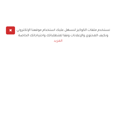
✖
نستخدم ملفات الكوكيز لنسهل عليك استخدام موقعنا الإلكتروني
ونكيف المحتوى والإعلانات وفقا لمتطلباتك واحتياجاتك الخاصة
المزيد
حملوا تطبيق
زهرة الخليج