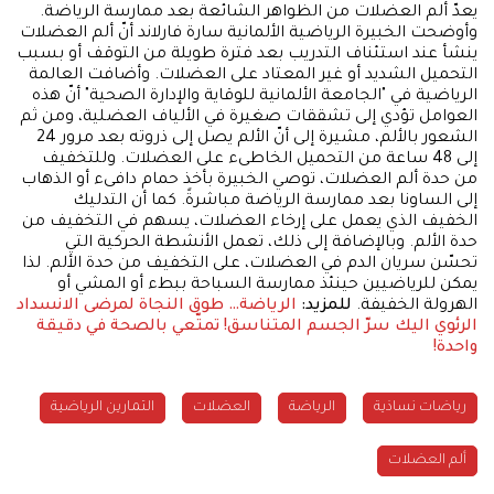
يعدّ ألم العضلات من الظواهر الشائعة بعد ممارسة الرياضة.
وأوضحت الخبيرة الرياضية الألمانية سارة فارلاند أنّ ألم العضلات
ينشأ عند استئناف التدريب بعد فترة طويلة من التوقف أو بسبب
التحميل الشديد أو غير المعتاد على العضلات. وأضافت العالمة
الرياضية في "الجامعة الألمانية للوقاية والإدارة الصحية" أنّ هذه
العوامل تؤدي إلى تشققات صغيرة في الألياف العضلية، ومن ثم
الشعور بالألم، مشيرة إلى أنّ الألم يصل إلى ذروته بعد مرور 24
إلى 48 ساعة من التحميل الخاطىء على العضلات. وللتخفيف
من حدة ألم العضلات، توصي الخبيرة بأخذ حمام دافىء أو الذهاب
إلى الساونا بعد ممارسة الرياضة مباشرةً. كما أن التدليك
الخفيف الذي يعمل على إرخاء العضلات، يسهم في التخفيف من
حدة الألم. وبالإضافة إلى ذلك، تعمل الأنشطة الحركية التي
تحسّن سريان الدم في العضلات، على التخفيف من حدة الألم. لذا
يمكن للرياضيين حينئذ ممارسة السباحة ببطء أو المشي أو
الهرولة الخفيفة.
للمزيد:
الرياضة… طوق النجاة لمرضى الانسداد
الرئوي
اليك سرّ الجسم المتناسق!
تمتّعي بالصحة في دقيقة
واحدة!
رياضات نساذية
الرياضة
العضلات
التمارين الرياضية
ألم العضلات