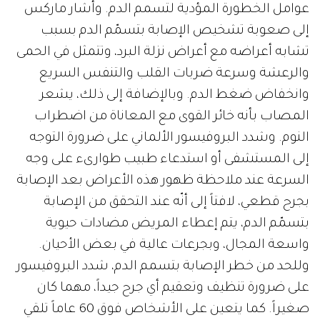
عوامل الخطورة المؤدية لتسمم الدم. وأشار ماركس
إلى صعوبة تشخيص الإصابة بتسمّم الدم بسبب
تشابه أعراضه مع أعراض نزلة البرد، وتتمثل في الحمى
والرعشة وسرعة ضربات القلب والتنفس السريع
وانخفاض ضغط الدم. وبالإضافة إلى ذلك، يشعر
المصاب بأنه خائر القوى مع المعاناة من اضطراب
النوم. وشدد البروفيسور الألماني على ضرورة التوجه
إلى المستشفى أو استدعاء طبيب طوارىء على وجه
السرعة عند ملاحظة ظهور هذه الأعراض بعد الإصابة
بجرح قطعي، لافتاً إلى أنّه عند التحقق من الإصابة
بتسمّم الدم، يتم إعطاء المريض مضادات حيوية
واسعة المجال، وبجرعات عالية في بعض الأحيان.
وللحد من خطر الإصابة بتسمم الدم، شدد البروفيسور
على ضرورة تنظيف وتعقيم أي جرح جيداً، مهما كان
صغيراً. كما يتعين على الأشخاص فوق 60 عاماً تلقي