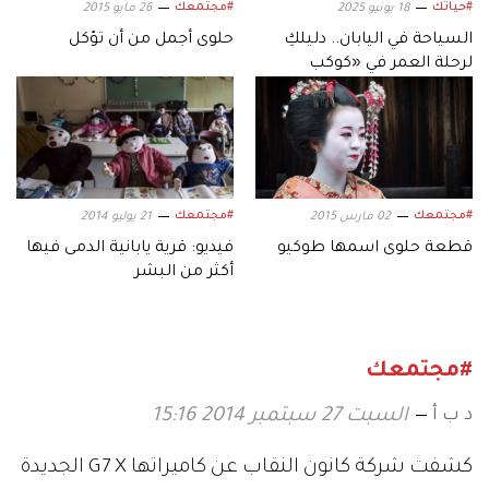
#حياتك
#مجتمعك
18 يونيو 2025
26 مايو 2015
السياحة في اليابان.. دليلكِ
حلوى أجمل من أن تؤكل
لرحلة العمر في «كوكب
الترفيه»
#مجتمعك
#مجتمعك
02 مارس 2015
21 يوليو 2014
قطعة حلوى اسمها طوكيو
فيديو: قرية يابانية الدمى فيها
أكثر من البشر
#مجتمعك
د ب أ
السبت 27 سبتمبر 2014 15:16
كشفت شركة كانون النقاب عن كاميراتها G7 X الجديدة