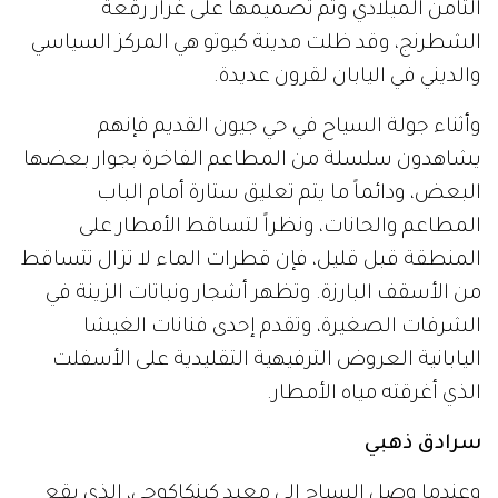
الثامن الميلادي وتم تصميمها على غرار رقعة
الشطرنج، وقد ظلت مدينة كيوتو هي المركز السياسي
والديني في اليابان لقرون عديدة.
وأثناء جولة السياح في حي جيون القديم فإنهم
يشاهدون سلسلة من المطاعم الفاخرة بجوار بعضها
البعض، ودائماً ما يتم تعليق ستارة أمام الباب
المطاعم والحانات، ونظراً لتساقط الأمطار على
المنطقة قبل قليل، فإن قطرات الماء لا تزال تتساقط
من الأسقف البارزة. وتظهر أشجار ونباتات الزينة في
الشرفات الصغيرة، وتقدم إحدى فنانات الغيشا
اليابانية العروض الترفيهية التقليدية على الأسفلت
الذي أغرقته مياه الأمطار.
سرادق ذهبي
وعندما وصل السياح إلى معبد كينكاكوجي، الذي يقع