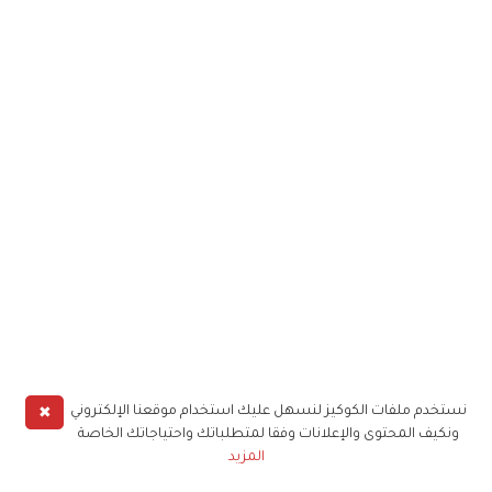
✖
نستخدم ملفات الكوكيز لنسهل عليك استخدام موقعنا الإلكتروني
ونكيف المحتوى والإعلانات وفقا لمتطلباتك واحتياجاتك الخاصة
المزيد