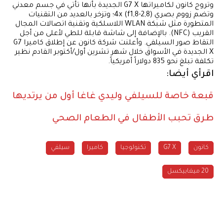
وتروج كانون لكاميراتها G7 X الجديدة بأنها تأتي في جسم معدني
وتضم زووم بصري 4x (f1,8-2,8)؛ وتزخر بالعديد من التقنيات
المتطورة مثل شبكة WLAN اللاسلكية وتقنية اتصالات المجال
القريب (NFC). بالإضافة إلى شاشة قابلة للطي لأعلى من أجل
التقاط صور السيلفي. وأعلنت شركة كانون عن إطلاق كاميرا G7
X الجديدة في الأسواق خلال شهر تشرين أول/أكتوبر القادم نظير
تكلفة تبلغ نحو 835 دولاراً أمريكياً.
اقرأي أيضا:
قبعة خاصة للسيلفي وليدي غاغا أول من يرتديها
طرق تحبب الأطفال في الطعام الصحي
كانون
G7 X
تكنولوجيا
كاميرا
سيلفي
20 ميغابيكسل