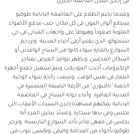
في إحدى المدن العالمية الكبرى.
وعندما يخيم الظلام على العاصمة اليابانية طوكيو
تسطع ألوان النيون في كل مكان؛ حيث تندفع الأضواء
الملونة صعوداً وهبوطاً على واجهات المباني في حي
شينجوكو، الذي يعتبر أرقى أحياء المدينة. وتزدحم
الشوارع بالمارة سواء كانوا من السياح الوافدين أو
السكان المحليين، ويظهر بنوافذ العرض بمتاجر
الإلكترونيات أحدث الموديلات ويتم تشغيل جميع أجهزة
التلفاز في نفس الوقت. وتنبعث رائحة شواء الوجبة
الخفية "ياكيتوري" من الأزقة الضيقة المنتشرة في
المدينة العامرة. وأثناء جولة السياح في العاصمة
اليابانية يمكنهم مشاهدة إحدى السيدات الأنيقات التي
تجلس وفي يدها سيجارة، وعندئذ يتخيل المرء أنه
يجلس في مقهى فاخر بأحد الشوارع الباريسية. وتزخر
طوكيو بأجواء من الفخامة والرقي، وتكتسي بثوب من