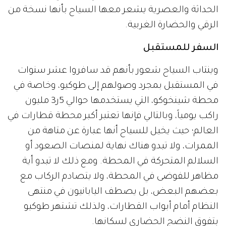
الحداثة والعصرية يشعر معها السياح بأنها نسخة من
الرقي والحضارة الغربية.
السفر للمستقبل
وينتاب السياح شعور بأنهم قد سافروا عشر سنوات
في المستقبل بمجرد وصولهم إلى طوكيو، وخاصة في
محطة شينخوكو، التي يستخدمها حوالي 5ر3 مليون
راكب يومياً، وبالتالي فإنها تعتبر أكبر محطة قطارات في
العالم؛ حيث يخيل للسياح أنها عبارة عن متاهة من
الممرات، ولا تبدو هناك نهاية لمنصات الصعود أو
السلالم المتحركة في المحطة. ومع ذلك لا تبدو أية
مظاهر للفوضى في المحطة، ولا يتصادم الركاب مع
بعضهم البعض، بل يصطف اليابانيون في منتهى
النظام أمام أبواب القطارات، ولذلك تشتهر طوكيو
بتفوق النضج الحضاري لسكانها.