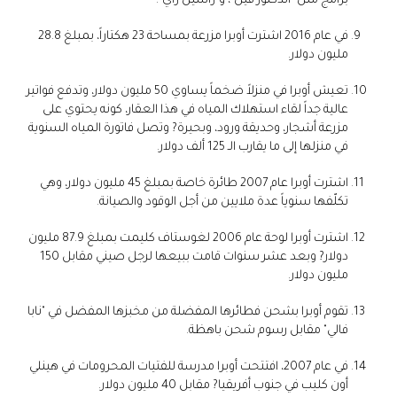
برامج مثل "الدكتور فيل"، و"راشيل راي".
في عام 2016 اشترت أوبرا مزرعة بمساحة 23 هكتاراً، بمبلغ 28.8
مليون دولار.
تعيش أوبرا في منزلاً ضخماً يساوي 50 مليون دولار، وتدفع فواتير
عالية جداً لقاء استهلاك المياه في هذا العقار، كونه يحتوي على
مزرعة أشجار، وحديقة ورود، وبحيرة? وتصل فاتورة المياه السنوية
في منزلها إلى ما يقارب الـ 125 ألف دولار.
اشترت أوبرا عام 2007 طائرة خاصة بمبلغ 45 مليون دولار، وهي
تكلّفها سنوياً عدة ملايين من أجل الوقود والصيانة.
اشترت أوبرا لوحة عام 2006 لغوستاف كليمت بمبلغ 87.9 مليون
دولار? وبعد عشر سنوات قامت ببيعها لرجل صيني مقابل 150
مليون دولار.
تقوم أوبرا بشحن فطائرها المفضلة من مخبزها المفضل في "نابا
فالي" مقابل رسوم شحن باهظة.
في عام 2007، افتتحت أوبرا مدرسة للفتيات المحرومات في هينلي
أون كليب في جنوب أفريقيا? مقابل 40 مليون دولار.