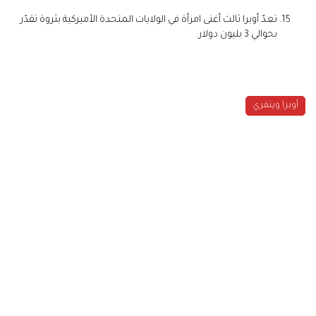
تعدّ أوبرا ثالث أغنى امرأة في الولايات المتحدة الأميركية بثروة تقدّر
بحوالي 3 بليون دولار.
أوبرا وينفري