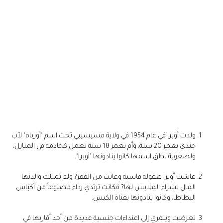
ولدت أوبرا في عام 1954 في ولاية مسيسيبي تحت اسم "أورباه" لأب
جندي بعمر 20 سنة، وأم بعمر 18 سنة تعمل كخادمة في المنازل،
ولصعوبة نطق اسمها كانوا ينادونها "أوبرا".
عاشت أوبرا طفولة قاسية وعانت من الفقر? ولم تمتلك والدتها
المال لشراء الملابس لها? فكانت ترتدي رداء مصنوعاً من أكياس
البطاطا، وكانوا ينادونها بفتاة الكيس.
تعرضت وينفري إلى اعتداءات جنسية عديدة من أحد أقاربها في