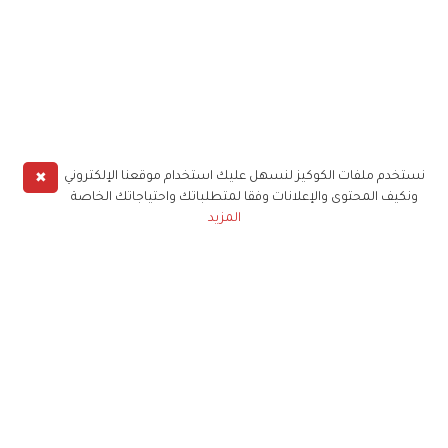
✖
نستخدم ملفات الكوكيز لنسهل عليك استخدام موقعنا الإلكتروني
ونكيف المحتوى والإعلانات وفقا لمتطلباتك واحتياجاتك الخاصة
المزيد
حملوا تطبيق
زهرة الخليج