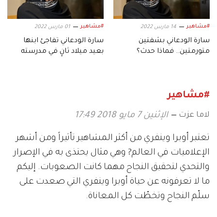
#مشاهير
#مشاهير
14 مارس 2022
01 مارس 2022
سارة الودعاني بشفتين
سارة الودعاني تفاجئ ابنها
متورمتين.. فماذا حدث؟
بعيد ميلاد ثانٍ في مدرسته
#مشاهير
لاما عزت
الإثنين 7 مايو 2018 17:49
تعتبر أوبرا وينفري من أكثر المشاهير تأثيراً ومن أشهر
الإعلاميات في العالم? وهي مثال يحتذى به في الإصرار
والتحدي لتحقيق النجاح مهما كانت الصعوبات. إليكم
ما لا تعرفونه عن حياة أوبرا وينفري التي صعدت على
سلّم النجاح وتخطّت كل المعاناة.