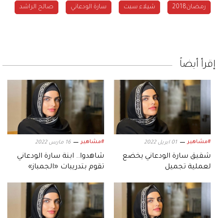
رمضان2018
شيلاء سبت
سارة الودعاني
صالح الراشد
إقرأ أيضاً
#مشاهير
#مشاهير
01 ابريل 2022
16 مارس 2022
شقيق سارة الودعاني يخضع
شاهدوا.. ابنة سارة الودعاني
لعملية تجميل
تقوم بتدريبات «الجمباز»