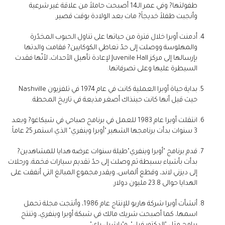
طفولتها? وفي عمر الـ14 أصبحت حاملاً من علاقة غير شرعية
وأنجبت طفلاً خديجاً? مات بعد الولادة بوقت قصير.
أدمنت أوبرا خلال فترة من حياتها على تناول الحبوب المخدّرة
والمهلوسة ووصلت إلى حدّ تعاطي الكوكايين? فقامت والدتها
بإرسالها إلى مركز Juvenile Hall لإعادة تأهيل الأحداث، لأنّها فقدت
السيطرة عليها وعلى تصرفاتها.
بداية حياة أوبرا العملية كانت في عام 1974 في تلفزيون Nashville
حيث قيل أنها كانت حينذاك أصغر مذيعة في تاريخ المحطة.
انتقلت أوبرا عام 1983 للعمل في برنامج صباحي في شيكاغو? وبعد
3 سنوات بدأت برنامجها الشهير "أوبرا وينفري" الذي استمر 25 عاماً.
قدم برنامج "أوبرا وينفري"طيلة سنوات عرضه هدايا للمشاهدين?
بدأت بأشياء بسيطة ثم وصلت إلى حدّ تقديم سيارات فخمة، ورحلات
إلى ديزني لاند، وقطع ألماس، ويقدر مجموع المبالغ التي أنفقت على
الهدايا حوالى 23.8 مليون دولار.
أنشأت أوبرا شركة هاربو للإنتاج عام 1986، وأنتجت مجلة تحمل
اسمها، كما أصبحت شريك مالك في شبكة أوبرا وينفري، وتنتج