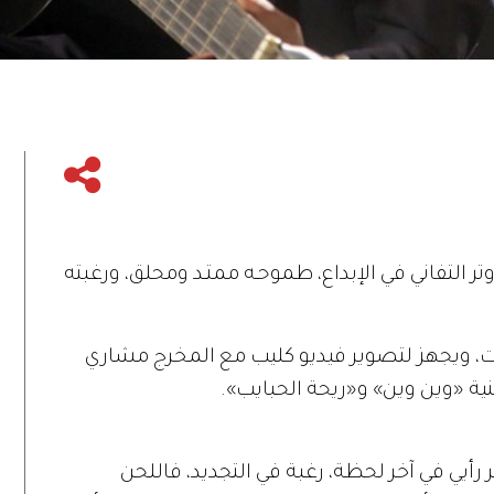
 التفاني في الإبداع، طموحـه ممتـد ومحلق، ورغبته
ت، ويجهز لتصوير فيديو كليب مع المخرج مشاري
غنية «وين وين» و«ريحة الحبايب».
ر رأيي في آخر لحظة، رغبة في التجديد، فاللحن