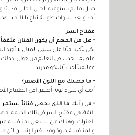
طرحها لكن الجمهور يرددها الآن، فالفن 
طال، ما لم يستوعبه الجيل الحالي قد يتذو
أحد وبعد سنوات طويلة تباع بالآلاف.. هكذ
مفتاح السر
• هل من المهم أن يكون الفنان مثقفاً؟
بكل تأكيد، فأنا على سبيل المثال لا أجيد
علم بما يحدث في العالم من حولي، كذلك ا
وعالمياً أحب أتليتكو مدريد.
• ما قصتك مع اللون الأصفر؟
أحب أي شيء لونه أصفر، آكل الطعام الأصف
• في رأيك ما الذي يجعل فناناً يستمر و
الثقة، هي مفتاح السر في تلك الكلمة، فهنا
العثرات، وهناك من ينشغل بمنافسة غيره
والمنافسة حلوة وقد يغتر الإنسان لأن منا