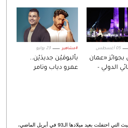
05 أغسطس
23 يوليو
#مشاهير
 بجوائز «عمان
بألبومَيْن جديدَيْن..
ي الدولي -
عمرو دياب وتامر
».. في دورته
حسني يتنافسان في
موسم الصيف
زعم خبير ملكي في بريطانيا أن الملكة إليزابيث التي احتفلت بعيد ميلادها الـ93 في أبريل الماضي،