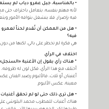
• بالمناسبة، جيل عمرو دياب لم يستمر
لأنه مهتم بنفسه، يتعامل باحتراف حتى مع
فيه بإصرار، فلا ينشغل بتوافه الأمور ويتعث
• هل من الممكن أن تُقدم لحناً لعمرو 
فيه؟
هي فكرة لم تخطر على بالي، لكنها من دو
اختلاف في الرأي
* هناك رأي يقول إن الأغنية «السنجل»
أختلف مع هذا الرأي، فكل لون له ظروفه، 
أغنيتان أو ثلاث، فالألبوم رصيد الفنان ع
معينة، عكس الألبوم.
• هل ترى ذلك حتى لو لم تحقق أغنيات ا
هناك أغنيات للمطرب محمد البلوشي على س