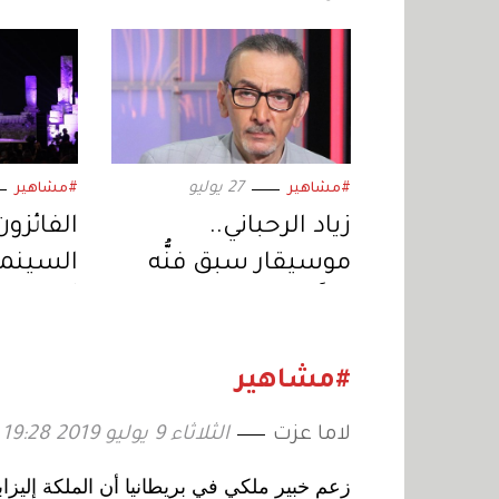
27 يوليو
#مشاهير
#مشاهير
زياد الرحباني..
الفائزون
موسيقار سبق فنُّه
السينمائ
زمنَه
أول فيلم
السابعة
#مشاهير
لاما عزت
الثلاثاء 9 يوليو 2019 19:28