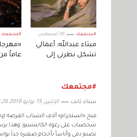
01 أغسطس
#مجتمعك
#مجتمعك
ميثاء عبدالله: أعمالي
تشكل نظرتي إلى
عاماً من
نفسي والعالم
والفنون
وأجيال 
#مجتمعك
سناء ثابت
الإثنين 15 يوليو 2019 14:26
منح «انستجرام» آلاف الشباب الفرصة لإظ
شخصيات على رغوة الكابتشينو، وهذا ير
تصنع دمى وأناساً بأحجام صغيرة جداً بوا