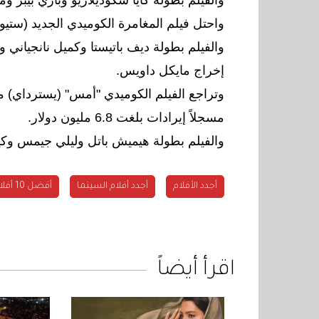
واحتل فيلم المغامرة الكوميدي الجديد (ستيوبر
والفيلم بطولة ديف باتيستا وكميل نانجياني و
إخراج مايكل داويس.
وتراجع الفيلم الكوميدي "أمس" (يسترداي) م
مسجلاً إيرادات بلغت 6.8 مليون دولار.
والفيلم بطولة هيميش باتل وليلي جيمس وكي
أجدد الأفلام
أجدد أفلام السينما
أفضل 10 أفلام سينما
اقرأ أيضاً