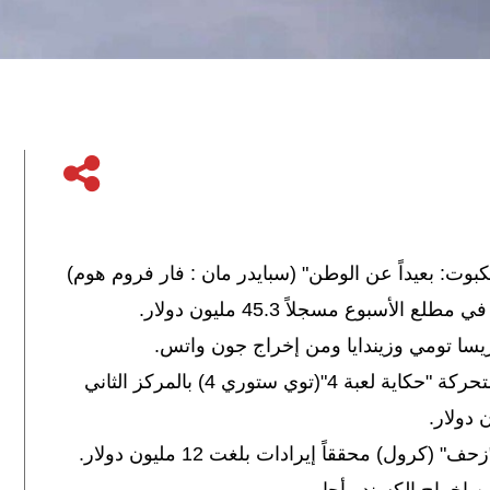
بوت: بعيداً عن الوطن" (سبايدر مان : فار فروم هوم)
لأسبوع مسجلاً 45.3 مليون دولار.
ريسا تومي وزيندايا ومن إخراج جون واتس.
كما احتفظ الجزء الرابع من فيلم الرسوم المتحركة "حكاية لعبة 4"(توي ستوري 4) بالمركز الثاني
ول) محققاً إيرادات بلغت 12 مليون دولار.
من إخراج الكسندر أجا.