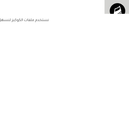
نستخدم ملفات الكوكيز لنسهل ع
الاشتراك للحصول على ملخ
أسبوعي على بريدك الإلكتروني
الرئيسية
مشاهير
أناقتك
لن تتم مشاركة بياناتكم الشخصية مع أ
جمالك
طرف ثالث
مجتمعك
حياتك
منزلك