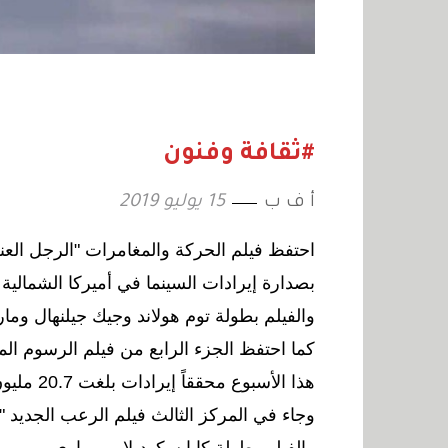
#ثقافة وفنون
أ ف ب
15 يوليو 2019
احتفظ فيلم الحركة والمغامرات "الرجل العنك
بصدارة إيرادات السينما في أميركا الشمالية في مطلع ا
والفيلم بطولة توم هولاند وجيك جيلنهال وما
هذا الأسبوع محققاً إيرادات بلغت 20.7 مليون دولار.
وجاء في المركز الثالث فيلم الرعب الجديد "زحف" (كر
والفيلم بطولة كايا سكوديلاريو وباري بيبر و