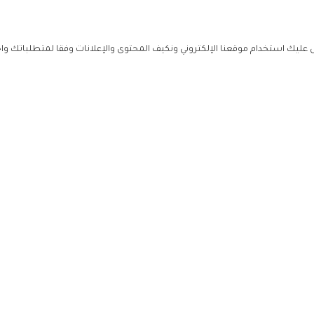
ليك استخدام موقعنا الإلكتروني ونكيف المحتوى والإعلانات وفقا لمتطلباتك وا
حملوا ت
ص
زهرة ال
ي