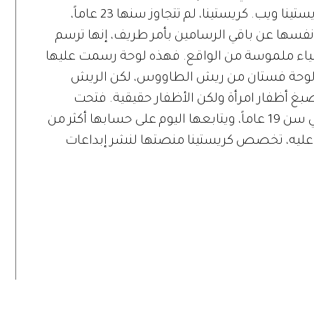
مشاهير «انستجرام» الفتاة النيوزيلندية كريستينا ويب. كريستينا، لم تتجاوز سنها 23 عاماً،
نفسها عن باقي الرسامين بأمر طريف، إنها ترسم
بأشياء ملموسة من الواقع. فهذه لوحة رسمت عليها
 لوحة فستان من ريش الطاووس، لكن الريش
بغ أظفار امرأة ولكن الأظفار حقيقية. فتحت
كريستينا حسابها على «انستجرام» وهي في سن 19 عاماً، ويتابعها اليوم على حسابها أكثر من
تها عليه، تخصص كريستينا منصتها لنشر إبداعات