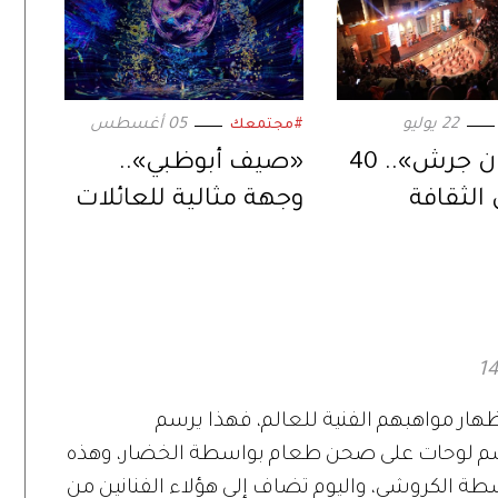
22 يوليو
05 أغسطس
#مجتمعك
«مهرجان جرش».. 40
«صيف أبوظبي»..
 الثقافة
وجهة مثالية للعائلات
 بإرث يمتد
تلتقي
هار مواهبهم الفنية للعالم، فهذا يرسم
سم لوحات على صحن طعام بواسطة الخضار، وهذه
سطة الكروشي، واليوم تضاف إلى هؤلاء الفنانين من