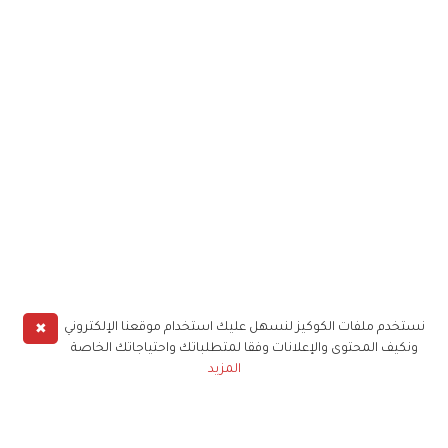
✖
نستخدم ملفات الكوكيز لنسهل عليك استخدام موقعنا الإلكتروني
ونكيف المحتوى والإعلانات وفقا لمتطلباتك واحتياجاتك الخاصة
المزيد