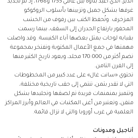
الدير، الذي أعيد بناؤه بين عامي 1755 و1768، إذ تم تجديد
غرفها بشكل جميل وتزيينها بأسلوب الروكوكو
المزخرف. وتُحفظ الكتب بين رفوف من الخشب
المحفور بارتفاع الجدران إلى السقف، بينما رسمت
بقبابه لوحات يمثل بعضها آباء الكنيسة. وقد واصلت
مهمتها في جمع الأعمال المكتوبة وتفتخر بمجموعة
تضم أكثر من 170.000 مجلد، ويعود تاريخ الكثير منها
إلى القرن الثامن.
تحتوي «سانت غال» على عدد كبير من المخطوطات
التي لا تقدر بثمن، تنتمي إلى حقب تاريخية مختلفة،
وتتميز بمنمنمات فريدة تم لصقها وتجليدها بشكل
متقن، وتعتبر من أغنى المكتبات في العالم وأبرز المراكز
العلمية في غرب أوروبا والتي لا تزال قائمة.
أناجيل ومدونات