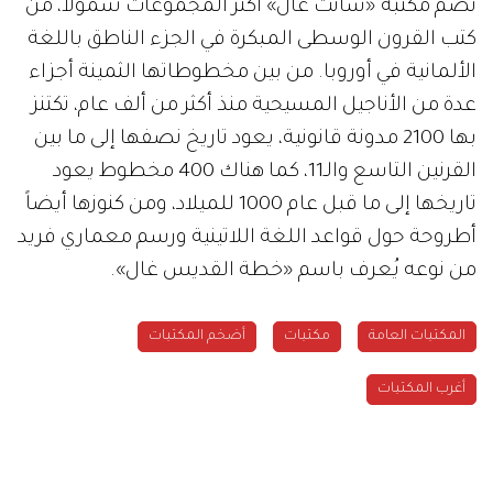
تضم مكتبة «سانت غال» أكثر المجموعات شمولاً، من
كتب القرون الوسطى المبكرة في الجزء الناطق باللغة
الألمانية في أوروبا. من بين مخطوطاتها الثمينة أجزاء
عدة من الأناجيل المسيحية منذ أكثر من ألف عام، تكتنز
بها 2100 مدونة قانونية، يعود تاريخ نصفها إلى ما بين
القرنين التاسع والـ11، كما هناك 400 مخطوط يعود
تاريخها إلى ما قبل عام 1000 للميلاد، ومن كنوزها أيضاً
أطروحة حول قواعد اللغة اللاتينية ورسم معماري فريد
من نوعه يُعرف باسم «خطة القديس غال».
المكتبات العامة
مكتبات
أضخم المكتبات
أغرب المكتبات