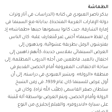
الطماشة
يذكر ناصر العبودي في كتابه (الدراسات في آثار وتراث
دولة الإمارات العربية المتحدة)، بداياته مع السينما في
إمارة الشارقة، حيث كانوا يسمونها حينها «طماشة» إذ
إن لفظ «سينما» أجنبي غير مُتعارف عليه. كان الناس
يفترشون الرمل بطريقة عشوائية، ويذهبون إلى
العرض السينمائي بملابس جديدة، كأنهم ذاهبين إلى
احتفال بالعيد، قاطعين من أجله الدروب المظلمة، إلى
ساحة الاحتفالات المعروفة أمام الحصن القديم في
منطقة «الرولة». ويشير العبودي في دراسته، إلى أن
أول عرض للسينما كان عام 1939، في زمن الشيخ
سلطان صقر القاسمي (طيّب الله ثراه)، وكان في
الرولة وأمام الحصن، ويتم العرض بواسطة آلة مُثبتة
على سيارة «لاندروفر»، والفيلم إنجليزي من النوع