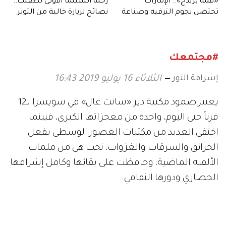
«قمة بريدج».. الإمارات
رحلة السينما الأولى لطفلك..
تحتضن نجوم الترفيه وصناعة
نصائح لزيارة خالية من التوتر
الإعلام في العالم
#مجتمعك
إشراقة النور
الثلاثاء 16 يوليو 2019 16:43
يعتبر صمود مكتبة دير «سانت غال» في سويسرا لـ12
قرناً حتى اليوم، واحدة من معجزاتها الكبرى، فبينما
اختفى العديد من مكتبات العصور الوسطى بفعل
الحرائق والسرقات والغزوات، نجت هي من ملمات
الألفية الماضية، وحافظت على بقائها وكامل إشراقها
الحضاري ودورها الثقافي.