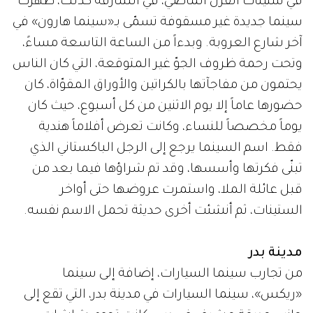
في ستينات القرن الماضي، في الشارقة كذلك، ظهرت
سينما جديدة غير مسقوفة تسمّى بـ«سينما هارون» في
آخر شارع العروبة. وبدءاً من الساعة التاسعة مساءً،
وتحت رحمة ظروف الجوّ غير المتوقعة، التي كان الناس
يحتمون من مفاجآتها بالكراتين والأوراق المقوّاة، كان
حضورها عاماً إلا يوم الاثنين من كل أسبوع، حيث كان
يوماً مخصصاً للنساء، وكانت تعرض أفلاماً هندية
فقط. اسم السينما يرجع إلى الرجل الباكستاني الذي
تبنّى فكرتها وأسسها، وقد تم شراؤها فيما بعد من
قبل عائلة الملا، واستمرت عروضها حتى أواخر
الستينات، ثم أنشئت أخرى حديثة تحمل الاسم نفسه.
مدينة بدر
من تجارب سينما السيارات، إضافة إلى سينما
«ريكس»، سينما السيارات في مدينة بدر، التي تقع إلى