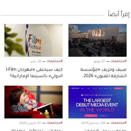
إقرأ أيضاً
#مجتمعك
#مجتمعك
01 يوليو
29 يناير
صيف وخريف «مؤسسة
كيف سيحتفي «مهرجان I-Film
الشارقة للفنون» 2026..
الدولي» بالسينما الإماراتية؟
فعاليات نوعية محلية ودولية
#مجتمعك
#مجتمعك
08 ديسمبر 2025
01 مارس 2024