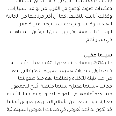
جانب حديقة مشرف في دبي. كانت تحوي شاشات
ومكبرات صوت توضع في القرب من نوافذ السيارات،
وكذلك أنابيب للتكييف. كما أن أكثر مرتاديها من الجالية
الهندية. وكانت توفر خدمات متنوعة، مثل كافتيريا
الوجبات الخفيفة، وكراسٍ للذين لا يودّون المشاهدة
في سياراتهم.
سينما عقيل
عام 2014، وبمقاعد لا تتعدى الـ40 مقعداً، بدأت بثينة
كاظم أولى خطوات «سينما عقيل». الفكرة التي نبعت
من حب بثينة للأفلام وتعلقها بهم منذ طفولتها.
فكانت «سينما عقيل» سينما متنقلة، تُتيح للجمهور
مشاهدة أفلامها في الهواء الطلق، ويتم اختيار الأفلام
بعناية، حيث تبتعد عن الأفلام التجارية، وتعرض أفلاماً
قد تكون لم تعد تُعرض في صالات العرض السينمائية.