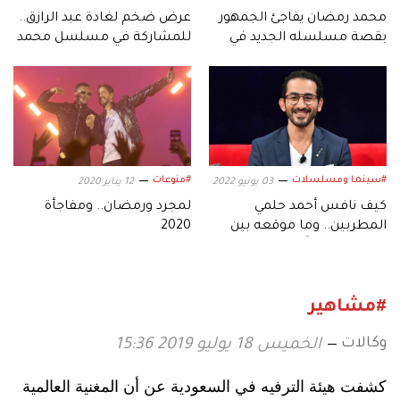
محمد رمضان يفاجئ الجمهور
عرض ضخم لغادة عبد الرازق..
بقصة مسلسله الجديد في
للمشاركة في مسلسل محمد
رمضان 2027
رمضان الجديد
#سينما ومسلسلات
#منوعات
03 يونيو 2022
12 يناير 2020
كيف نافس أحمد حلمي
لمجرد ورمضان.. ومفاجأة
المطربين.. وما موقعه بين
2020
الأكثر استماعاً؟
#مشاهير
وكالات
الخميس 18 يوليو 2019 15:36
كشفت هيئة الترفيه في السعودية عن أن المغنية العالمية