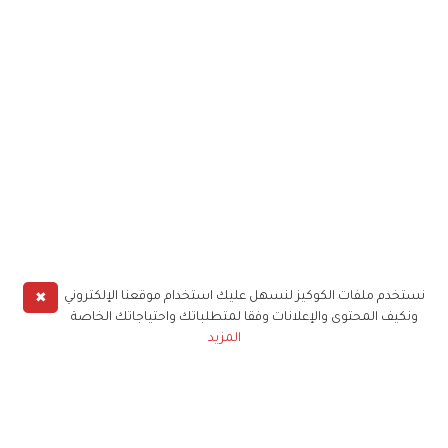
✖
نستخدم ملفات الكوكيز لنسهل عليك استخدام موقعنا الإلكتروني
ونكيف المحتوى والإعلانات وفقا لمتطلباتك واحتياجاتك الخاصة
المزيد
حملوا تطبيق