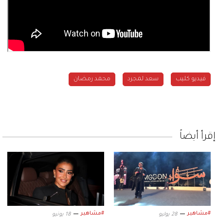
فيديو كليب
سعد لمجرد
محمد رمضان
إقرأ أيضاً
#مشاهير
#مشاهير
28 يوليو
18 يونيو