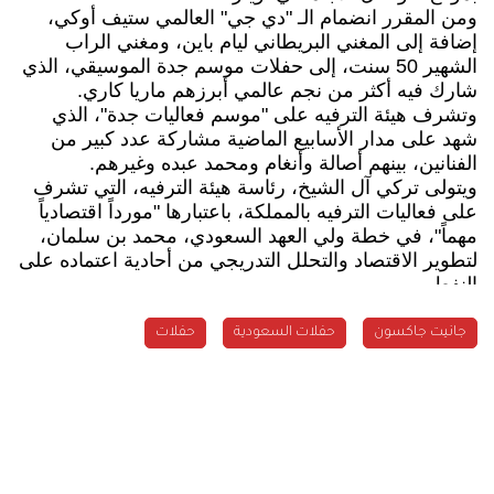
ومن المقرر انضمام الـ "دي جي" العالمي ستيف أوكي،
إضافة إلى المغني البريطاني ليام باين، ومغني الراب
الشهير 50 سنت، إلى حفلات موسم جدة الموسيقي، الذي
شارك فيه أكثر من نجم عالمي أبرزهم ماريا كاري.
وتشرف هيئة الترفيه على "موسم فعاليات جدة"، الذي
شهد على مدار الأسابيع الماضية مشاركة عدد كبير من
الفنانين، بينهم أصالة وأنغام ومحمد عبده وغيرهم.
ويتولى تركي آل الشيخ، رئاسة هيئة الترفيه، التي تشرف
على فعاليات الترفيه بالمملكة، باعتبارها "مورداً اقتصادياً
مهماً"، في خطة ولي العهد السعودي، محمد بن سلمان،
لتطوير الاقتصاد والتحلل التدريجي من أحادية اعتماده على
النفط.
جانيت جاكسون
حفلات السعودية
حفلات