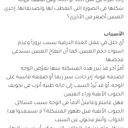
رأت امرأة في سن الـ30 أو الـ40، وهي تتلهف لرؤية
شكلها في الصورة التي التقطت لها ولصديقاتها، إحدى
العينين أصغر من الأخرى؟
الأسباب
أي خلل في عمل الغدة الدرقية يسبب بروزاً وعدم
استواء حجم العينين، كما أن انتفاخ العينين يستدعي
فحصها.
أمرٌ آخر قد يُبرز هذه المشكلة بينها تعرّض الوجه
لصدمة قوية، إثر حادث سير ربما أو صفعة قاسية على
الوجه، أو قد يُردّ السبب إلى حالة طبية أثرت في تجويف
الجيوب الأنفية وراء العينين.
فهل عانيتم وعانيتنّ آلاماً في الوجه بسبب مشاكل
الجيوب الأنفية قبل ظهور المشكلة؟ لا تستبعدوا هذا
الجواب وأنتم تبحثون عن السبب.