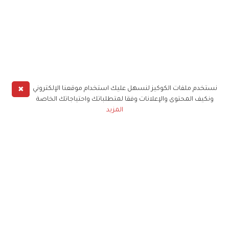
✖
نستخدم ملفات الكوكيز لنسهل عليك استخدام موقعنا الإلكتروني
ونكيف المحتوى والإعلانات وفقا لمتطلباتك واحتياجاتك الخاصة
المزيد
حملوا تطبيق
زهرة الخليج