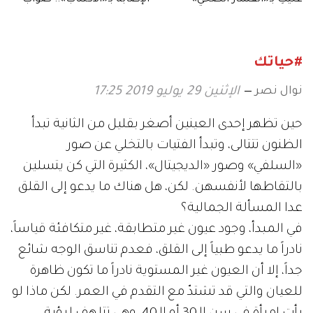
أم خطأ؟
#حياتك
نوال نصر
الإثنين 29 يوليو 2019 17:25
حين تظهر إحدى العينين أصغر بقليل من الثانية تبدأ
الظنون تتتالى، وتبدأ الفتيات بالتخلي عن صور
«السلفي» وصور «الديجيتال»، الكثيرة التي كن يتسلين
بالتقاطها لأنفسهن. لكن، هل هناك ما يدعو إلى القلق
عدا المسألة الجمالية؟
في المبدأ، وجود عيون غير متطابقة، غير متكافئة قياساً،
نادراً ما يدعو طبياً إلى القلق، فعدم تناسق الوجه شائع
جداً، إلا أن العيون غير المستوية نادراً ما تكون ظاهرة
للعيان والتي قد تشتدّ مع التقدم في العمر. لكن ماذا لو