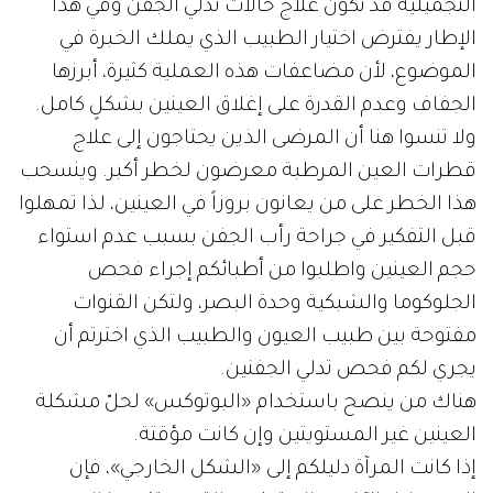
التجميلية قد تكون علاج حالات تدلي الجفن وفي هذا
الإطار يفترض اختيار الطبيب الذي يملك الخبرة في
الموضوع، لأن مضاعفات هذه العملية كثيرة، أبرزها
الجفاف وعدم القدرة على إغلاق العينين بشكلٍ كامل.
ولا تنسوا هنا أن المرضى الذين يحتاجون إلى علاج
قطرات العين المرطبة معرضون لخطر أكبر. وينسحب
هذا الخطر على من يعانون بروزاً في العينين، لذا تمهلوا
قبل التفكير في جراحة رأب الجفن بسبب عدم استواء
حجم العينين واطلبوا من أطبائكم إجراء فحص
الجلوكوما والشبكية وحدة البصر، ولتكن القنوات
مفتوحة بين طبيب العيون والطبيب الذي اخترتم أن
يجري لكم فحص تدلي الجفنين.
هناك من ينصح باستخدام «البوتوكس» لحلّ مشكلة
العينين غير المستويتين وإن كانت مؤقتة.
إذا كانت المرآة دليلكم إلى «الشكل الخارجي»، فإن