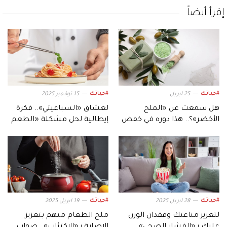
إقرأ أيضاً
#حياتك
#حياتك
25 ابريل
15 نوفمبر 2025
هل سمعت عن «الملح
لعشاق «السباغيتي».. فكرة
الأخضر»؟.. هذا دوره في خفض
إيطالية لحل مشكلة «الطعم
ضغط الدم
المالح»
#حياتك
#حياتك
28 ابريل 2025
19 ابريل 2025
لتعزيز مناعتك وفقدان الوزن
ملح الطعام متهم بتعزيز
عليكِ بـ«الفشار الصحي»
الإصابة بـ«الاكتئاب».. صواب