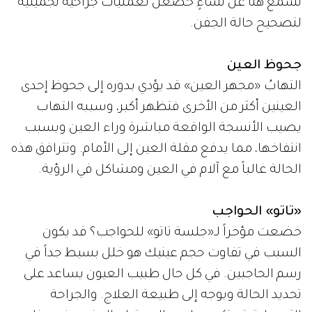
نسمع هنا عن نساءٍ خضعن لعمليات جراحية تجميلية
لتصحيح حالة الجفن.
جحوظ العين
التهابُ «مجهر العين» قد يؤدي بدوره إلى جحوظ إحدى
العينين أكثر من الأخرى فتظهر أكبر، وسببه التهاب
يصيب الأنسجة الواقعة مباشرة وراء العين ويسبب
انتفاخها، مما يدفع مقلة العين إلى الأمام. وتترافق هذه
الحالة غالباً مع آلام في العين ومشاكل في الرؤية.
«تاتو» الحواجب
خضعت مؤخراً لـ«جلسة تاتو» للحواجب؟ قد يكون
السبب في تفاوت حجم عينيك هو خلل بسيط جداً في
رسم الحاجبين. في كل حال طبيب العيون يساعد على
تحديد الحالة ويوجه إلى طبيعة العلاج. والجراحة