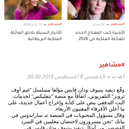
#مشاهير
#مشاهير
04 فبراير
23 يناير 2024
الأميرة كيت المفتاح الجديد
الأخبار السيئة تلاحق العائلة
للعائلة الملكية في 2026..
الملكية البريطانية
بحسب الخبراء
#مشاهير
أ ف ب
الخميس 8 أغسطس 2019 20:30
وقّع ديفيد بينيوف ودان فايس مؤلفا مسلسل "غيم أوف
ثرونز" التلفزيوني، اتفاقاً مع منصة "نتفليكس" لخدمات
البث التدفقي ينص على كتابة وإخراج أعمال جديدة، على
ما أعلن الأفرقاء المعنيون الأربعاء.
وقال مسؤول المحتويات في المنصة تد ساراندوس في
بيانك “نحن مسرورون لاحتضان معلمين في السرد
القصصي من أمثال ديفيد بينيوف ودان فايس في