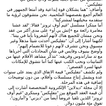
نتفليكس".
وأضاف: "هما يشكلان قوة إبداعية وقد أمتعا الجمهور في
العالم أجمع بقصصهما الملحمية. نحن متشوقون لرؤية ما
ستقدمه مخيلتهما لمشتركينا".
أما مبتكرا مسلسل "غيم أوف ثرونز” فقالا: "لقد عشنا
مغامرة رائعة مع +إتش بي أو+ على مدى أكثر من عقد
ونحن ممتنان للجميع هناك لأنهم أشعرونا بأننا في بيتنا".
لكنهما أشارا إلى أن: "نتفليكس أحدثت شيئاً مذهلاً وغير
مسبوق ونحن نتشرف لأنهم دعونا للانضمام إليهم".
وأوضح بينيوف وفايس في شأن المحادثات التي أجرياها
مع تد ساراندوس وفريقه: "نتذكّر مشاهد الأفلام عينها من
الثمانينات ونحب الكتب عينها كما أننا نتشوق للإمكانات
عينها لسرد القصص".
ولم تكشف "نتفليكس" قيمة الاتفاق الذي يمتد على سنوات
عدة ويشمل إنتاج مسلسلات وأفلام، من دون توضيحات
إضافية في هذه المرحلة.
إلا أن مجلة "ديدلاين" الإلكترونية المتخصصة أشارت إلى
أن قيمة العقد الموقع بين "نتفليكس" ومبتكري "غيم أوف
ثرونز" اللذين تلقيا عروضاً أيضاً من "ديزني" و"أمازون"،
تفوق مئة مليون دولار.