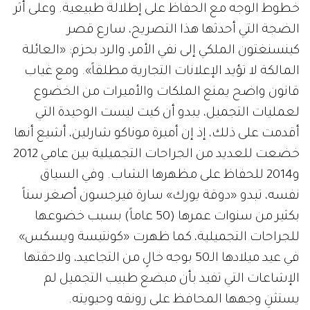
خطوط الوجه مع الحفاظ على إطلالة طبيعية. وعلى أثر
الضجة التي أحدثها هذا التصريح، سارع قصر
كينسنغتون الملكي إلى نفي الأمر، والرد بحزم: «العائلة
المالكة لا تؤيد الإعلانات التجارية مطلقاً». ومع غياب
قانون واضح يمنع الملكات والأميرات من الخضوع
لعمليات التجميل، يبدو أن كيت ليست الوحيدة التي
أقدمت على ذلك، إذ إن أميرة موناكو شارلين، أشيع أنها
خضعت للعديد من الجراحات التجميلية بين عامي 2012
و2014 للحفاظ على مظهرها الشاب. وفي السياق
نفسه، تبدو «دوقة يورك» سارة فيرجسون أصغر سناً
بكثير من سنوات عمرها (50 عاماً) بسبب خضوعها
للجراحات التجميلية، كما ظهرت «كونتيسة ويسكس»
في عيد ميلادها الـ50 بوجه خالٍ من التجاعيد، ولاحقتها
الإشاعات التي تفيد بأن مبضع طبيب التجميل لم
يستثنِ وجهها المحافظ على رونقه وحيويته.