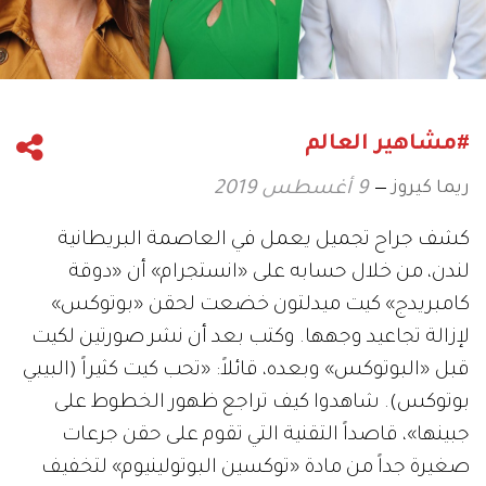
#مشاهير العالم
ريما كيروز
9 أغسطس 2019
كشف جراح تجميل يعمل في العاصمة البريطانية
لندن، من خلال حسابه على «انستجرام» أن «دوقة
كامبريدج» كيت ميدلتون خضعت لحقن «بوتوكس»
لإزالة تجاعيد وجهها. وكتب بعد أن نشر صورتين لكيت
قبل «البوتوكس» وبعده، قائلاً: «تحب كيت كثيراً (البيبي
بوتوكس). شاهدوا كيف تراجع ظهور الخطوط على
جبينها»، قاصداً التقنية التي تقوم على حقن جرعات
صغيرة جداً من مادة «توكسين البوتولينيوم» لتخفيف