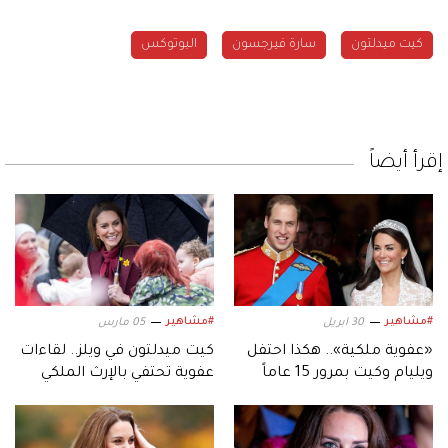
كيت ميدلتون
سارة فيرجسون
البوتوكس
إقرأ أيضاً
#مشاهير
#مشاهير
30 ابريل
05 مارس
«عفوية ملكية».. هكذا احتفل
كيت ميدلتون في ويلز.. لقاءات
ويليام وكيت بمرور 15 عاماً
عفوية تحتفي بالإرث الملكي
على زفافهما