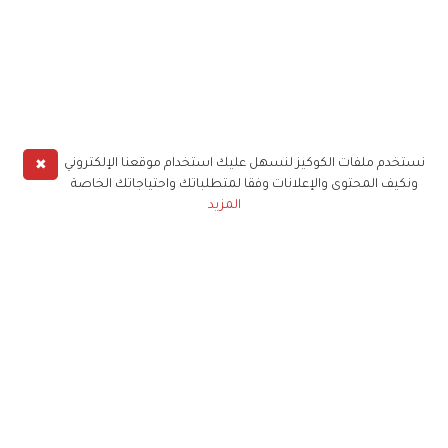
✖
نستخدم ملفات الكوكيز لنسهل عليك استخدام موقعنا الإلكتروني
ونكيف المحتوى والإعلانات وفقا لمتطلباتك واحتياجاتك الخاصة
المزيد
حملوا تطبيق
زهرة الخليج