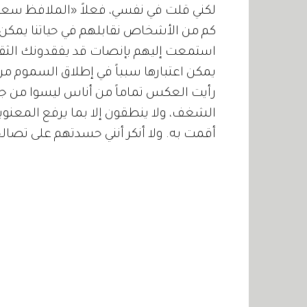
لكني قلت في نفسي، فعلاً «الملافظ سعد
كم من الأشخاص نقابلهم في حياتنا يمكن ا
استمعت إليهم بإنصات قد يفقدونك الثقة ب
يمكن اعتبارها سبباً في إطلاق السموم من
رأيت العكس تماماً من أناس ليسوا من 
الشغف، ولا ينطقون إلا بما يرفع المعنوي
أقمت به. ولا أنكر أنني حسدتهم على تصا