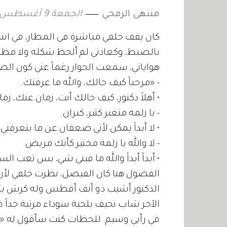
منتهى الرمحي
الجمعة 9 أغسطس 2019 16:54
كان يقف خلفي مباشرة في المطار، في انتظ
بالضبط، وكعادتي لم ألحظ شكله ولا مظه
هواياتي، سمعت الحوار رغماً عني كون الصو
- «مرحباً كيف حالك، والله ما عرفتك.
• أهلاً دكتور، كيف حالك أنت، زمان عنك، ز
- يا زلمة متغير كثير، كبران.
• لا أبداً يمكن لأني ضعفان عن ما بتعرفني.
- لا والله يا زلمة مختير كأنك مريض.
• أبداً أبداً والله ما فيني شي، بس تعب ا
الفضول هنا كان الفيصل، نظرت خلفي لأر
الدكتور أشيب ذو أنف أفطس وله كرش يتد
الآخر شاب نحيف بلحية سوداء مرتبة جداً ف
في رأيي وسيم. للحظات كنت سأقول له «لا 