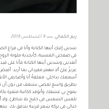
ريم الكمالي
9 أغسطس 2019
شديني إليكِ أيتها الكتابة وأنا في فراغ ا
في صفحتي المنسية، كأبجدية ملونة الروح، 
أنقذيني وشديني أيتها الكتابة فأنا على قيد
عزيزٌ عليّ ألا تنهمر مفرداتي بما أريد. أفيض
أسمعك بداخلي. معلقةٌ أنا وأصابعي الأنث
بطريق واسع تمضي بشغف من دون أن ت
يموج بي عشقك وأتوقد ككاتبة مثمرة بكامل
تلمس الشمس في خليج بلا شاطئ، ولا أشع
خيالي في بركة شِعر قريبة يتدفق بك. ينته