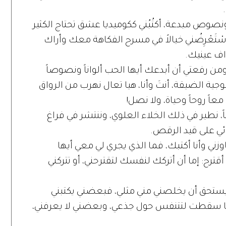
صوص مبدعة، أكتُبُني ككوميديا عشق تحتاج الكثير
أسْتَعْرِضُني خيالاً في مسرح الفكاهة معك وأراك
ف عينيك.
 رفعتي أن أبدعك أيها الحب ألواناً ونصوصاً
وجية الضيقة، أنتَ وأنا، هيا تعال نهرب من الرواق
عاً روحاً وحياة، ولا نصل!
 نطير في ذلك الخلاء العلوي، وننتشر في فراغ
ئي على قيد الرقص.
زني وأنا أكتبك، فما الذي يجري لي معي أيها
أقترح: إما أن أتركك لنفسك لتقترحني، أو تتركني
 محرر يستحق أن يخلصني مني مثلي، فبعضني يكتبني
 سقطت لتتنفس حول جذعي، وبعضني لا يعرفني،