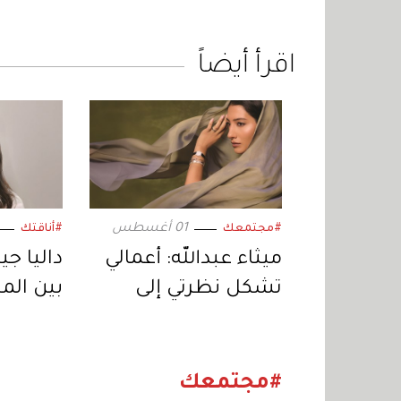
اقرأ أيضاً
01 أغسطس
#مجتمعك
#أناقتك
ميثاء عبدالله: أعمالي
داليا جي
تشكل نظرتي إلى
بين ال
نفسي والعالم
يصنع ا
#مجتمعك