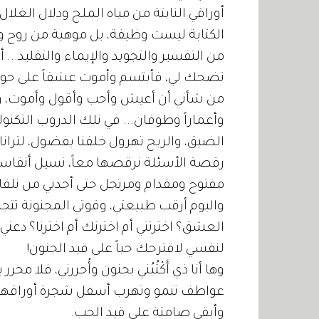
أوراقي النابتة من مياه الملح ودلال الغلال.
الكتابة ليست وظيفة، بل موهبة من روح ون
من التفسير والتجويد والإيماء والتقليد... 
تضحك لي، فأبتسم وأموت عشقاً على حوا
من شأني أن أعيش وأحب وأقول وأموت، ومن
وأعماراً وطوفان... في تلك الدروب التكنول
الضيق، والريح تهرول خلفنا بفضول، لترانا م
رقصة الأسئلة نرقصها معاً، نسيل أنفاساً،
مفتوح ومقدام ومرتجل حتى أجدني من تلقا
واليوم أرقب طبيعتي، وقوتي المجنونة تتجاو
العشق؟ اخترتني أم اخترتك أم اخترنا؟ دعني 
لنفسي لاقترحك حباً على قيد الجنون!
وها أنا ذي أَكْتُبُني بجنون وأُحررني، فلا
عواطف تنمو وتهرب أسفل شجرة أوراقها
وأبقى صامتة على قيد الحب.