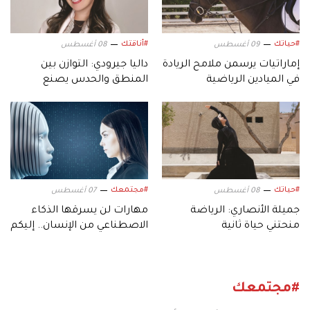
#حياتك
#أناقتك
09 أغسطس
08 أغسطس
إماراتيات يرسمن ملامح الريادة
داليا جيرودي: التوازن بين
في الميادين الرياضية
المنطق والحدس يصنع
التصميم
#حياتك
#مجتمعك
08 أغسطس
07 أغسطس
جميلة الأنصاري: الرياضة
مهارات لن يسرقها الذكاء
منحتني حياة ثانية
الاصطناعي من الإنسان.. إليكم
أبرزها!
#مجتمعك