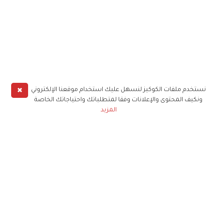
✖
نستخدم ملفات الكوكيز لنسهل عليك استخدام موقعنا الإلكتروني
ونكيف المحتوى والإعلانات وفقا لمتطلباتك واحتياجاتك الخاصة
المزيد
حملوا تطبيق
زهرة الخليج