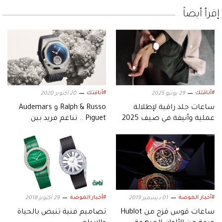
إقرأ أيضاً
#أناقتك
#أناقتك
29 يونيو 2025
20 أكتوبر 2020
ساعات جلد راقية لإطلالة
Ralph & Russo و Audemars
عملية وأنيقة في صيف 2025
Piguet .. تناغم فريد بين
الساعات والأزياء الفاخرة
#أخبار الموضة
#أخبار الموضة
01 ديسمبر 2019
29 أكتوبر 2018
ساعات قوس قزح من Hublot
تصاميم فنية تنبض بالحياة