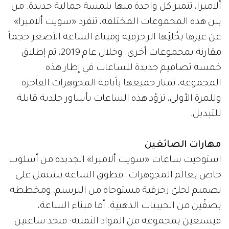
ألامبرا، تتميز كل واحدة منها بلمسة جمالية جديدة. من
بين هذه المجموعات المختلفة، تنفرد «سويت ألامبرا»
عن غيرها بحُليّها الزخرفية وميناء الساعة الأصغر حجماً
مقارنة بمجموعات أخرى. وخلال عام 2019، تم إطلاق
خمسة تصاميم جديدة للساعات في إطار هذه
المجموعة، تمتاز جميعها بأناقة المجوهرات الفاخرة.
وللمرة الأولى، تزوّد هذه الساعات بأساور جلدية قابلة
للتبديل.
مهارات الصائغين
استوحيت ساعات «سويت ألامبرا» الجديدة من أسلوب
خاص بعالم المجوهرات. فطوق الساعة يشتمل على
تصميم لحليّ زخرفية مستوحاة من البرسيم، ومخططة
بصفّين من الحبيبات الذهبية. أما ميناء الساعة،
فيستعين بمجموعة من المواد الثمينة: فنجد ساعتين