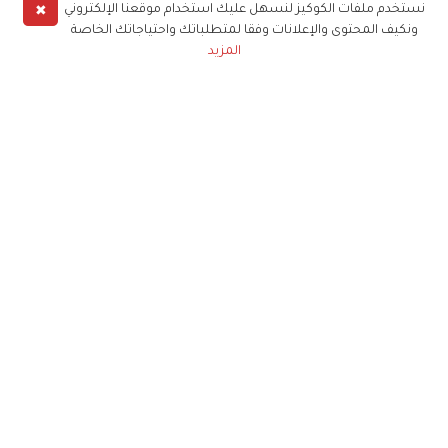
✖
نستخدم ملفات الكوكيز لنسهل عليك استخدام موقعنا الإلكتروني
ونكيف المحتوى والإعلانات وفقا لمتطلباتك واحتياجاتك الخاصة
المزيد
حملوا تطبيق
زهرة الخليج
الاشتراك للحصول على ملخص أسبوعي على بريدك
الإلكتروني