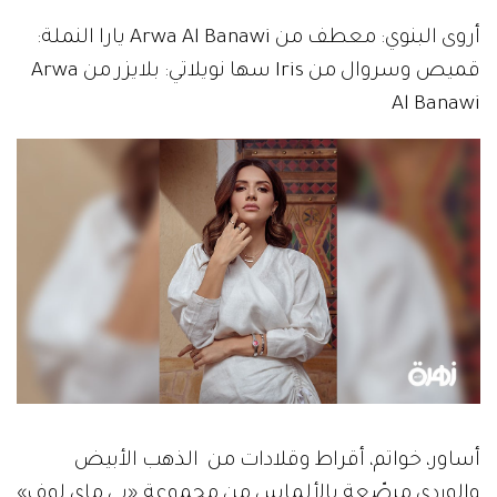
أروى البنوي: معطف من Arwa Al Banawi يارا النملة:
قميص وسروال من Iris سها نويلاتي: بلايزر من Arwa
Al Banawi
أساور، خواتم، أقراط وقلادات من الذهب الأبيض
والوردي مرصّعة بالألماس من مجموعة «بي ماي لوف»