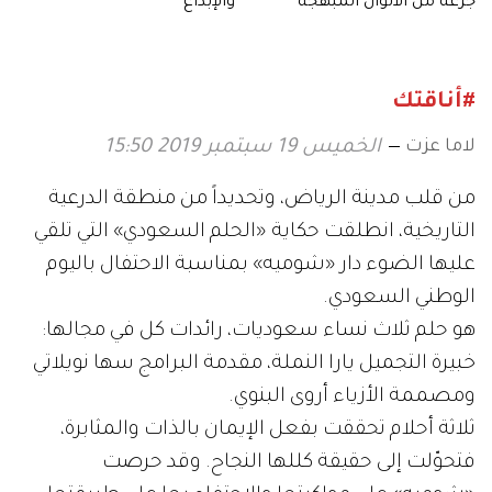
جرعة من الألوان المبهجة
والإبداع
#أناقتك
لاما عزت
الخميس 19 سبتمبر 2019 15:50
من قلب مدينة الرياض، وتحديداً من منطقة الدرعية
التاريخية، انطلقت حكاية «الحلم السعودي» التي تلقي
عليها الضوء دار «شوميه» بمناسبة الاحتفال باليوم
الوطني السعودي.
هو حلم ثلاث نساء سعوديات، رائدات كل في مجالها:
خبيرة التجميل يارا النملة، مقدمة البرامج سها نويلاتي
ومصممة الأزياء أروى البنوي.
ثلاثة أحلام تحققت بفعل الإيمان بالذات والمثابرة،
فتحوّلت إلى حقيقة كللها النجاح. وقد حرصت