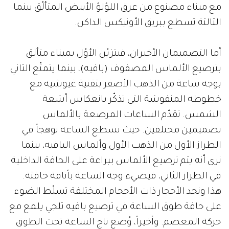
مع ميناء مصنوع من عرق اللؤلؤ الأبيض المتألّق بينما
الثالثة تسطع ببريق الأونيكس الداكن.
أما التصميمان الأخيران، فيتزيّن الأوّل بميناء متألق
بترصيع الألماس المصفوف (بافيه)، بينما يتمتّع الثاني
بوجه ساعة من الذهب الأصفر بتقنية غيوشيه مع
خطوطه المنفوشة التي تذكّر بانعكاس أشعة
الشمس. تقدّم الساعات المرصعة بالألماس
تصميمين مختلفين. حيث تسطع الساعة توهجاً في
الطراز الأول من الذهب الأول وألماس البافيه، بينما
نرى أنه يتم ترصيع الألماس ببراعة على الحافة الداخلية
في الطراز الثاني، فيضيء وجه الساعة بأناقة خافتة.
هذا ونجد الأحجار ذات الأحجام المختلفة تسلّط الضوء
على حافة طوق الساعة في ترصيع بافيه ثلجي يلمع مع
حركة المعصم. وأخيراً، وُضع تاج الساعة تحت الطوق