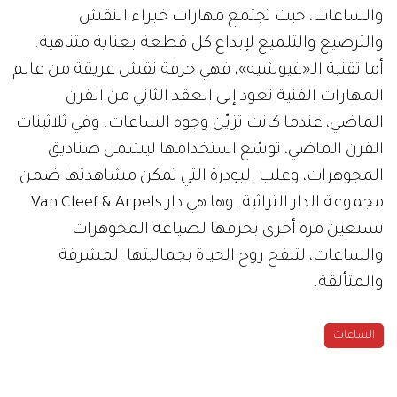
والساعات، حيث تجتمع مهارات خبراء النقش
والترصيع والتلميع لإبداع كل قطعة بعناية متناهية.
أما تقنية الـ«غيوشيه»، فهي حرفة نقش عريقة من عالم
المهارات الفنية تعود إلى العقد الثاني من القرن
الماضي، عندما كانت تزيّن وجوه الساعات. وفي ثلاثينات
القرن الماضي، توسّع استخدامها ليشمل صناديق
المجوهرات، وعلب البودرة التي تمكن مشاهدتها ضمن
مجموعة الدار التراثية. وها هي دار Van Cleef & Arpels
تستعين مرة أخرى بحرفها لصياغة المجوهرات
والساعات، لتنفح روح الحياة بجماليتها المشرقة
والمتألقة.
الساعات