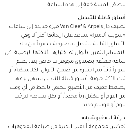
ليضفي لمسة خفة إلى هذه الساعة.
أساور قابلة للتبديل
تضيف دار Van Cleef & Arpels ميزة جديدة إلى ساعات
«سويت ألامبرا» تساعد على ارتدائها أكثر ألا وهي
الأساور القابلة للتبديل، مصنوعة حصرياً من جلد
التمساح الثمين، بألوان تم اختيارها لأناقتها الرصينة. كل
ساعة مغلّفة بصندوق مجوهرات خاص بها، يضم
سواراً ثانياً يتم اختياره من ضمن الألوان الكلاسيكية، أو
تلك الأكثر حيوية. أساور قابلة للتبديل يسهل نزعها
بضغط خفيف من الأصبع لتحتفي بالحظ في أي وقت
من اليوم أو لتكمّل زياً محدداً، أو بكل بساطة لترحّب
بيوم أو موسم جديد.
حرفة الـ«غيوشيه»
تعكس مجموعة ألامبرا الخبرة في صياغة المجوهرات