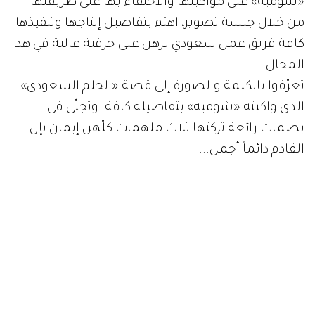
«شوميه» على مواكبتها والاحتفاء بها على طريقتها
من خلال جلسة تصوير، اهتم بتفاصيل إنتاجها وتنفيذها
كافة فريق عمل سعودي برهن على حرفية عالية في هذا
المجال.
تعرّفوا بالكلمة والصورة إلى قصة «الحلم السعودي»
الذي واكبته «شوميه» بتفاصيله كافة. وتجلّى في
بصمات رائعة تركتها ثلاث ملهمات كلّهن إيمان بإن
القادم دائماً أجمل...