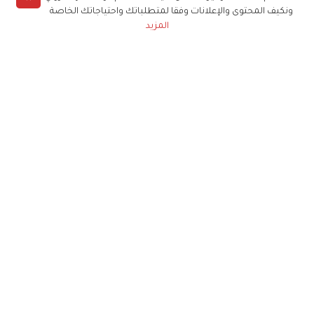
ونكيف المحتوى والإعلانات وفقا لمتطلباتك واحتياجاتك الخاصة
المزيد
حملوا تطبيق
زهرة الخليج
الاشتراك للحصول على ملخص أسبوعي على بريدك
الإلكتروني