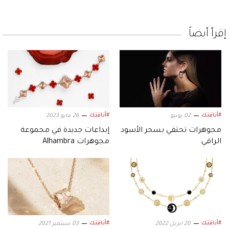
إقرأ أيضاً
#أناقتك
#أناقتك
02 يونيو
26 مايو 2023
مجوهرات تحتفي بسحر الأسود
إبداعات جديدة في مجموعة
الراقي
مجوهرات Alhambra
#أناقتك
#أناقتك
20 ابريل 2022
03 سبتمبر 2021