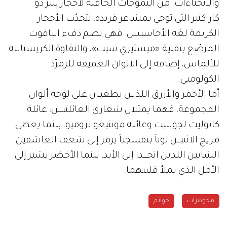
والانحناءات. من التموّجات الخافتة لأحجار بيير دو
كاراكتير التي توحي بمشاعر فريدة، تتحدّث الأحجار
الكريمة لغة الأحاسيس: فهي تضم دفء الياقوت
المرصّع بتقنية «ميستيري سيت»، والنقاوة الكريستالية
للألماس، إضافة إلى الألوان العميقة للزمرّد
الكولومبي.
أما الأحمر والأزرق اللذيـن يطغيـان على لوحة ألوان
المجموعة، فهما يمثلان شعاري العائلتيــــن: عائلة
كابوليت لجولييت وعائلة مونتيغو لروميو، بينما يعطي
مزيج الاثنيـــن لوناً بنفسجياً يرمز إلى شغف العاشقين
الشابين اللذين اتحــــدا إلى الأبد، بينما الأخضر يشير إلى
الأمل الذي يملأ قلبيهما.
مجوهرات
خواتم