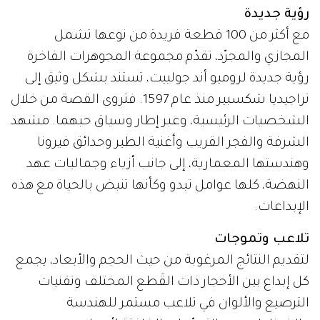
رؤية جديدة
مع أكثر من 100 قطعة فريدة من نوعها تشمل
المجازي والمجرّد، تقدّم مجموعة المجوهرات الفاخرة
رؤية جديدة لروميو أند جولييت، تستند بشكل وثيق إلى
تراجيديا شكسبير منذ عام 1597. فتروى القصة من خلال
الشخصيات الرئيسية، وعبر إطار وسياق حبهما. مشهد
الشرفة والفجر القريب وأغنية الطير وحدائق فيرونا
وهندستها المعمارية، إلى جانب أزياء وجماليات عهد
النهضة، كلها عوامل تبدو وكأنها تنبض بالحياة مع هذه
الإبداعات.
تلاعب وتموجات
لتقديم النتائج المرغوبة من حيث الحجم والأبعاد، يجمع
كل إبداع بين الأحجار ذات القَطع المختلف وتقنيات
الترصيع والألوان في تلاعب مستمر للهندسة