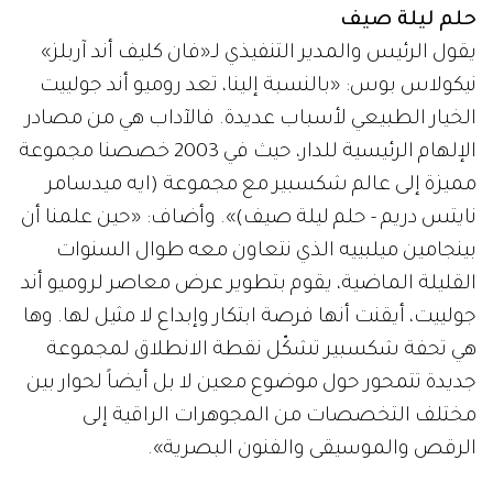
حلم ليلة صيف
يقول الرئيس والمدير التنفيذي لـ«فان كليف أند آربلز»
نيكولاس بوس: «بالنسبة إلينا، تعد روميو أند جولييت
الخيار الطبيعي لأسباب عديدة. فالآداب هي من مصادر
الإلهام الرئيسية للدار، حيث في 2003 خصصنا مجموعة
مميزة إلى عالم شكسبير مع مجموعة (ايه ميدسامر
نايتس دريم - حلم ليلة صيف)». وأضاف: «حين علمنا أن
بينجامين ميلبييه الذي نتعاون معه طوال السنوات
القليلة الماضية، يقوم بتطوير عرض معاصر لروميو أند
جولييت، أيقنت أنها فرصة ابتكار وإبداع لا مثيل لها. وها
هي تحفة شكسبير تشكّل نقطة الانطلاق لمجموعة
جديدة تتمحور حول موضوع معين لا بل أيضاً لحوار بين
مختلف التخصصات من المجوهرات الراقية إلى
الرقص والموسيقى والفنون البصرية».