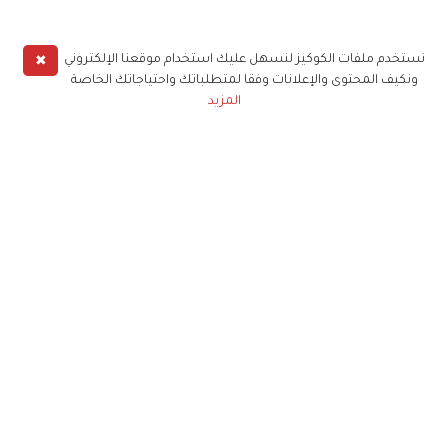
✖
نستخدم ملفات الكوكيز لنسهل عليك استخدام موقعنا الإلكتروني
ونكيف المحتوى والإعلانات وفقا لمتطلباتك واحتياجاتك الخاصة
المزيد
حملوا تطبيق
زهرة الخليج
الاشتراك للحصول على ملخص أسبوعي على بريدك
الإلكتروني