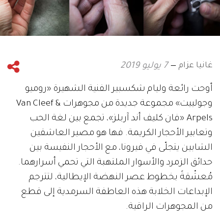
غانيا عزام
7 يوليو 2019
أوحت رائعة وليام شكسبير الفنية الشهيرة «روميو
وجولييت» مجموعة جديدة من مجوهرات Van Cleef &
Arpels «فان كليف أند آربلز»، تجمع بين لغة الحب
وتعابير الأحجار الكريمة. فها هو مصير العاشقين
الشابين يتجلّى في فيرونا، مع الأحجار النفيسة بين
حدائق الزمرد والأسوار الملتهبة التي تحمي أسرارهما.
مُعشّقةً بخطوط عصر النهضة الإيطالية، لتترجم
الإبداعات الخلابة هذه العاطفة السرمدية إلى قطع
من المجوهرات الراقية.