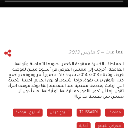
لاما عزت
5 مارس 2013
المعاطف الكبيرة معقودة الخصر بجيوبها الأمامية وألوانها
الغامقة، أخرجت إلى ممشى العرض في أسبوع ميلان لموضة
خريف وشتاء 2013/ 2014، سيدة ذات حضور آسر وموقف واضح.
كتل الألوان بررت بقوة، فإما الأسود، أو لون الكريم. أحببنا الأحذية
التي ازدانت بقطعة معدنية عند المقدمة، إنها تؤكد موقف امرأة
تقول: إما أن تكون الأمور كما ارغبها، أو أركلها بعيداً دون أن
تخدش حتى مقدمة حذائي!!!
معاطف
TRUSSARDI
أسبوع ميلان
أسابيع الموضة
معرض الفيديو
أحذية