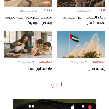
#أناقتك
#أناقتك
1 مايو 2026
25 مارس 2026
وفاء الفلاحي: الفن مساحتي
شيماء السويدي.. لغة الصورة
لفهم نفسي
وسحر "شوميه"
#مجتمعك
#مجتمعك
15 مارس 2026
11 مارس 2026
رسالة أمان
«لا تشلون هم»
المزيد