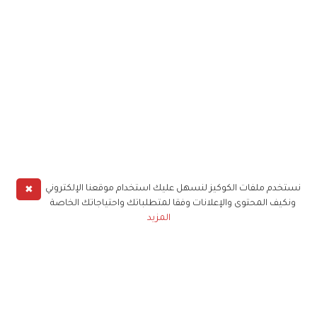
✖
نستخدم ملفات الكوكيز لنسهل عليك استخدام موقعنا الإلكتروني
ونكيف المحتوى والإعلانات وفقا لمتطلباتك واحتياجاتك الخاصة
المزيد
حملوا تطبيق
زهرة الخليج