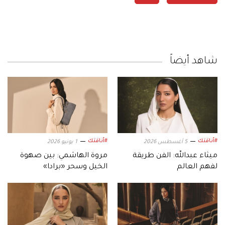
شاهد أيضاً
#أناقتك
#أناقتك
5 أغسطس 2026
1 يونيو 2026
ميثاء عبدالله: الفن طريقة
مروة الهاشمي: بين صهوة
لفهم العالم
الخيل وسحر «برادا»