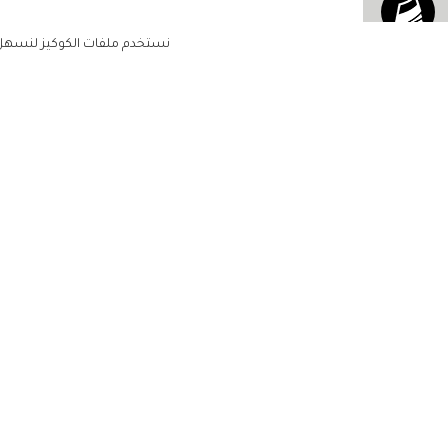
نستخدم ملفات الكوكيز لنسهل ع
الاشتراك للحصول على ملخ
أسبوعي على بريدك الإلكتروني
الرئيسية
مشاهير
أناقتك
لن تتم مشاركة بياناتكم الشخصية مع أ
جمالك
طرف ثالث
مجتمعك
حياتك
منزلك
حقوق الطبع والنشر زهرة الخليج 2022. جميع الحقوق محفوظة
مطبخك