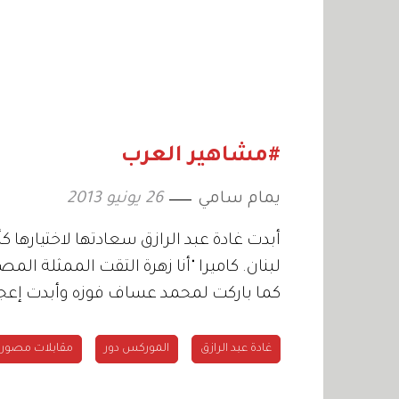
#مشاهير العرب
يمام سامي
26 يونيو 2013
أبدت غادة عبد الرازق سعادتها لاختيارها
كما باركت لمحمد عساف فوزه وأبدت إعجاب
غادة عبد الرازق
الموركس دور
مقابلات مصورة