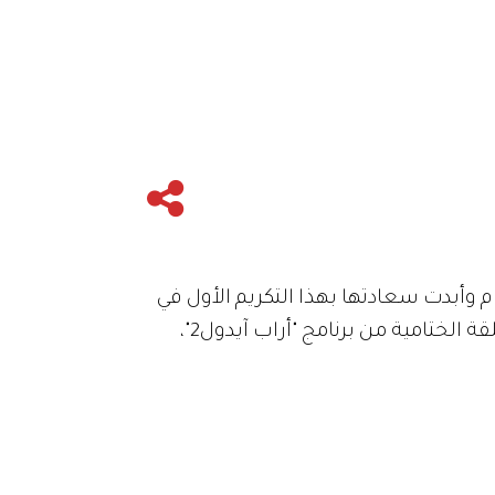
 وأبدت سعادتها بهذا التكريم الأول في
لبنان. كاميرا "أنا زهرة التقت الممثلة المصرية التي تحدثت عن جديدها في رمضان وعن تواجدها في الحلقة الختامية من برنامج "أراب آيدول2"،