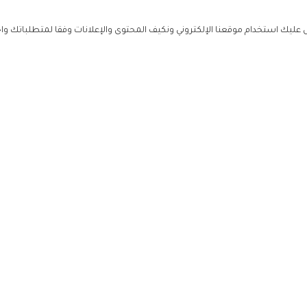
ليك استخدام موقعنا الإلكتروني ونكيف المحتوى والإعلانات وفقا لمتطلباتك وا
حملوا ت
ص
زهرة ال
ي
من نحن
تواصل معنا
سياسة ال