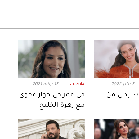
7 يناير 2022
17 يوليو 2021
#أناقتك
د: ابدئي من
مي عمر في حوار عفوي
مع زهرة الخليج