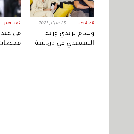
23 فبراير 2021
#مشاهير
#مشاهير
وسام بريدي وريم
السعيدي في دردشة
محطات 
عفوية مع زهرة الخليج
زروق