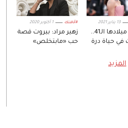
13 يناير 2021
1 أكتوبر 2020
#أناقتك
في عيد ميلادها الـ41..
زهير مراد: بيروت قصة
في حياة درة
حب «مابتخلص»
المزيد