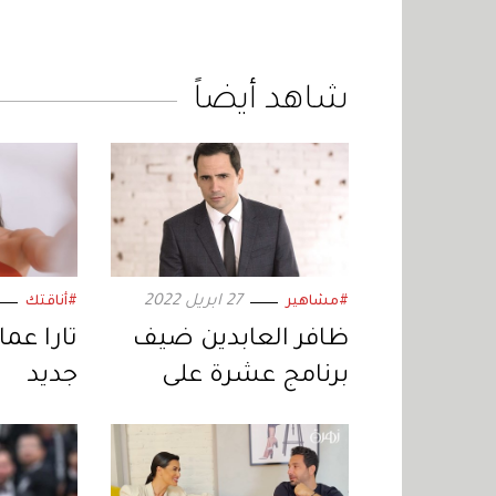
شاهد أيضاً
27 ابريل 2022
#مشاهير
#أناقتك
ظافر العابدين ضيف
تارا عما
برنامج عشرة على
جديد
عشرة