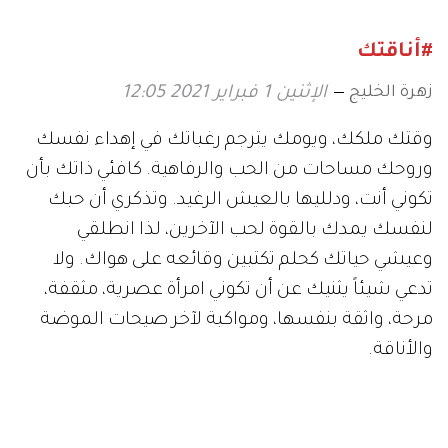
#أناقتك
زهرة الخليج
الإثنين 1 فبراير 2021 12:05
وقتك ملكك، ويومك يترجم رغباتك في إهداء نفسك
وروحك مساحات من الحب والرفاهية. كافئي ذاتك بأن
تكوني أنت، ودلليها بالعيش الرغيد. وتذكري أن حبك
لنفسك يمدك بالقوة لحب الآخرين، لذا انطلقي
وعيشي حياتك كحلم تكتبين وقائعه على هواك. ولا
تدعي شيئاً يثنيك عن أن تكوني امرأة عصرية، مثقفة،
مرحة، واثقة بنفسها، ومواكبة لآخر صيحات الموضة
والأناقة.