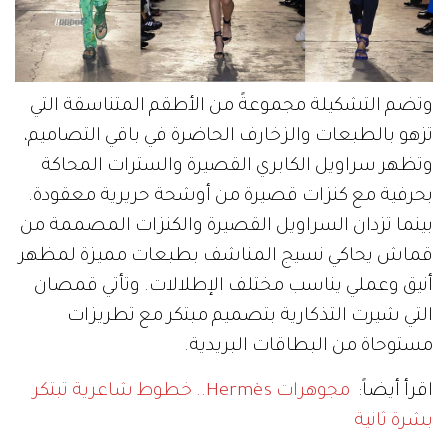
وتضم التشكيلة مجموعةً من الأطقم المتناسقة التي
تزهو بالطبعات والزخارف الحاضرة في باقي التصاميم،
وتظهر سراويل الكابري القصيرة والسترات المحاكة
بحرفية مع كنزات قصيرة من أوشحة حريرية معقودة.
بينما تزدان السراويل القصيرة والكنزات المصممة من
قماش يحاكي نسيج المناشف بطبعات مميزة لمظهر
أنيق وعملي يناسب مختلف الإطلالات. وتأتي قمصان
التي شيرت التذكارية بتصميم مبتكر مع تطريزات
مستوحاة من البطاقات البريدية.
اقرأ أيضاً:
مجوهرات Hermès.. خطوط شاعرية تبتكر
بشرة ثانية