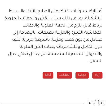
أما الإكسسوارات، فتركز على الطابع الأنيق والبسيط
للتشكيلة، بما في ذلك سلال القش والحقائب المزودة
برباط قابل للزم من الجهة العلوية والحقائب
القماشية الكبيرة والمزينة بطبعات. بالإضافة إلى
صنادل من دون كعب ومزينة بأشرطة حريرية تلتف
حول الكاحل وقلائد مزدانة بحبات الخرز الملونة
والأطواق المعدنية المصممة من جدائل تحاكي حبال
السفن.
أزياء
موضة
إطلالات
أناقة
إقرأ أيضاً