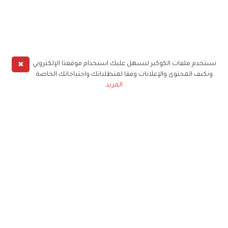
✖
نستخدم ملفات الكوكيز لنسهل عليك استخدام موقعنا الإلكتروني
ونكيف المحتوى والإعلانات وفقا لمتطلباتك واحتياجاتك الخاصة
المزيد
حملوا تطبيق
زهرة الخليج