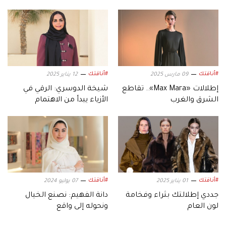
#أناقتك
#أناقتك
09 مارس 2025
12 يناير 2025
إطلالات «Max Mara».. تقاطع
شيخة الدوسري: الرقي في
الشرق والغرب
الأزياء يبدأ من الاهتمام
بالتفاصيل
#أناقتك
#أناقتك
01 يناير 2025
07 يوليو 2024
جددي إطلالتك بثراء وفخامة
دانة الفهيم: نصنع الخيال
لون العام
ونحوله إلى واقع