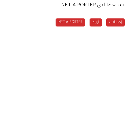
جميعها لدى NET-A-PORTER
إطلالات
أزياء
NET-A-PORTER