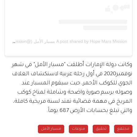
A post shared by Hope Mars Mission مسبار الأمل (@hopemarsmission)
وكانت دولة الإمارات أطلقت "مسبار الأمل" في شهر
نوفمبر2020 في أول رحلة عربية لاستكشاف الغلاف
الجوي للكوكب الأحمر، حيث سيقوم المسبار عند
وصوله برسم صورة واضحة وشاملة لمناخ كوكب
المريخ في مهمة فضائية تمتد لسنة مريخية كاملة،
والتي تبلغ بحسابات الأرض 687 يوماً.
مجتمع
تحقيق
منوعات
مسبار الأمل