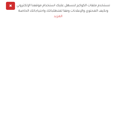
✖
نستخدم ملفات الكوكيز لنسهل عليك استخدام موقعنا الإلكتروني
ونكيف المحتوى والإعلانات وفقا لمتطلباتك واحتياجاتك الخاصة
المزيد
حملوا تطبيق
زهرة الخليج
الاشتراك للحصول على ملخص أسبوعي على بريدك
الإلكتروني