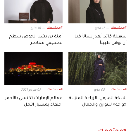
#مجتمعك
#مجتمعك
17 مايو
16 مايو
سهيلة قائد: نُعد إنساناً قبل
آمنة بن بشر: الخوص سطح
أن نؤهل طبيباً
تصميمي معاصر
#مجتمعك
#مجتمعك
03 مايو
07 فبراير 2021
شيخة المازمي: الزراعة المنزلية
معالم الإمارات تكتسي بالأحمر
«واحة» للتوازن والجمال
احتفاء بمسبار الأمل