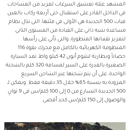
المشهد عتلة تعشيق السرعات لمزيد من المساحات
في الداخل القادر على استقبال حتى أربعة ركاب بالغين.
فيات 500 الجديدة هي الأولى في فئتها، التي تنال نظام
مساعدة شبه ذاتي على القيادة من المستوى الثاني
لتعزيز تقنياتها المتطورة، والتي تأتي على رأسها
المنظومة الكهربائية بالكامل مع محرك بقوة 116
حصاناً وبطارية ليثيوم أيون 42 كيلو واط، تمد السيارة
الصغيرة بالقدرة على السير لمسافة 320 كلم بالشحنة
الواحدة، على أن يتم شحنها عبر الشاحن السريع
المزودة به بنسبة 85% خلال 35 دقيقة فقط. ويمكن لـ
500 الجديدة التسارع من 0 إلى 100 كلم/س في 9 ثوانٍ
والوصول إلى 150 كلم/س كحد أقصى.