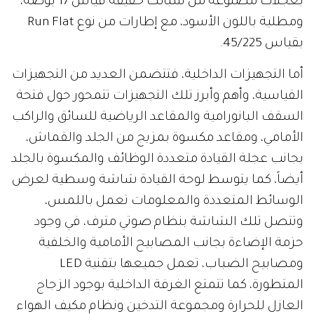
بعجلات مصنوعة من سبائك خفيفة قياس 17 بوصة،
ومطلية باللون الأسود، مع إطارات من نوع Run Flat
بقياس 45/225.
أما التجهيزات الداخلية، فتتضمن العديد من التجهيزات
القياسية، وأهم وأبرز تلك التجهيزات تتمحور حول فتحة
السقف البانورامية والمقاعد الرياضية للسائق والراكب
الأمامي، ومقاعد مكسوة بمزيج من الجلد والقماش،
بجانب عجلة القيادة متعددة الوظائف والمكسوة بالجلد
أيضاً، كما يتوسط لوحة القيادة شاشة وسطية لعرض
الوسائط المتعددة والمعلومات تعمل باللمس،
وتتصل تلك الشاشة بنظام صوتي مترف، في وجود
حزمة الإضاءة بجانب المصابيح الأمامية والخلفية
ومصابيح الضباب، تعمل جميعها بتقنية LED
المتطورة، كما تتمتع الغرفة الداخلية بوجود الزجاج
العازل للحرارة ومجموعة التدخين ونظام مكيف الهواء