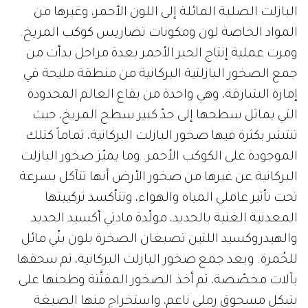
البازلت الصلبة المائلة إلى اللون الأحمر، وغيرها من
المواد الخاصة لون ومكونات تضاريس كوكب المريخ.
ومرت عملية إنتاج الحبر الأحمر بعدة مراحل بدأت من
جمع الصخور البازلتية البركانية من منطقة مليحة في
إمارة الشارقة، وهي واحدة من بقاع العالم المحدودة
التي يماثل سطحها إلى حدّ كبير سطح المريخ، حيث
تنتشر بكثرة فيها صخور البازلت البركانية، تماماً كتلك
الموجودة على الكوكب الأحمر. وما يميّز صخور البازلت
البركانية عن غيرها من صخور الأرض أنها تتآكل بسرعة
تحت تأثير عاملي المياه والهواء، وتتأكسد تركيبتها
المعدنية الغنية بالحديد، مولّدة مادتي أكسيد الحديد
والهيدروكسيد اللتين تصبغان الصخرة بلون بنّي مائل
للحُمرة. وبعد جمع صخور البازلت البركانية، تم سحقها
بآلات مخصّصة، ثم أخذ الصخور المفتَّتة وطحنها على
شكل مسحوق رملي ناعم، واستخراج منها الصبغة