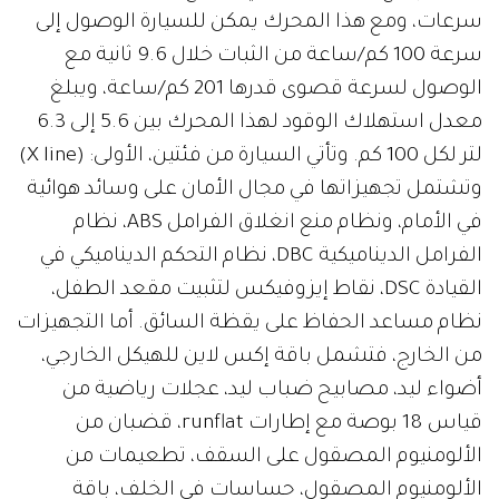
سرعات، ومع هذا المحرك يمكن للسيارة الوصول إلى
سرعة 100 كم/ساعة من الثبات خلال 9.6 ثانية مع
الوصول لسرعة قصوى قدرها 201 كم/ساعة، ويبلغ
معدل استهلاك الوقود لهذا المحرك بين 5.6 إلى 6.3
لتر لكل 100 كم. وتأتي السيارة من فئتين، الأولى: (X line)
وتشتمل تجهيزاتها في مجال الأمان على وسائد هوائية
في الأمام، ونظام منع انغلاق الفرامل ABS، نظام
الفرامل الديناميكية DBC، نظام التحكم الديناميكي في
القيادة DSC، نقاط إيزوفيكس لتثبيت مقعد الطفل،
نظام مساعد الحفاظ على يقظة السائق. أما التجهيزات
من الخارج، فتشمل باقة إكس لاين للهيكل الخارجي،
أضواء ليد، مصابيح ضباب ليد، عجلات رياضية من
قياس 18 بوصة مع إطارات runflat، قضبان من
الألومنيوم المصقول على السقف، تطعيمات من
الألومنيوم المصقول، حساسات في الخلف، باقة