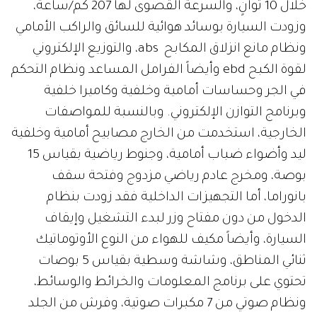
خلال 10 ثوانٍ، والسرعة القصوى لها 207 كم/ساعة،
وزودت السيارة بوسائد هوائية للسائق والراكب الأمامي
ونظام مانع انزلاق المكابح abs، والتوزيع الإلكتروني
لقوة الكبح ebd وأيضاً الفرامل المساعد ونظام التحكم
في الجر وحساسات أمامية وخلفية وكاميرا خلفية
وبرنامج التوازن الإلكتروني. وبالنسبة للمواصفات
الخارجية، استخدمت من الخارج مصابيح أمامية وخلفية
ليد وأضواء ضباب أمامية، وجنوط رياضية بقياس 15
بوصة، ومخرج عادم رياضي مزدوج وفتحة سقف
بانوراما، أما التجهيزات الداخلية فقد زودت بنظام
الدخول من دون مفتاح وزر لبدء التشغيل وإيقاف
السيارة، وأيضاً مكيف للهواء من النوع الأوتوماتيك
ثنائي المناطق، وشاشة وسطية بقياس 5 بوصات
تحتوي على برنامج المعلومات والخرائط والوسائط،
ونظام صوتي من 7 مكبرات صوتية، وفرش من الجلد