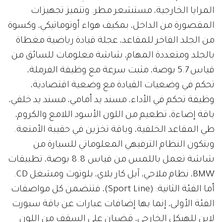
المرايا الخارجية، مستشعر مطر. وتتميز تجهيزات
المقصورة من الداخل، بمكيف هواء أوتوماتيكي، وكسوة
من الجلد الفاخر للمقاعد، عجلة قيادة رياضية مغطاة
بالجلد ومتعددة المهام، شاشة معلومات للسائق من
قياس 5.7 بوصة، مثبت سرعة مع وظيفة الفرملة،
تحكم في وضعيات القيادة مع وضعية اقتصادية،
وظيفة تحكم في الأداء، مسند يد أمامي، مسند يد خلفي،
باقة إضاءة، تطعيم من اللون الأسود اللامع والكروم،
طي المقاعد الخلفية، وباقة تخزين في حقيبة الأمتعة.
ويتكون النظام الترفيهي المعلوماتي للسيارة من
شاشة تعمل باللمس من قياس 8.8 بوصة، تطبيقات
BMW، نظام ملاحي، آبل كار بلاي، بلوتوث ومشغل CD.
أما الفئة الثانية: (Sport Line)، فتتضمن كل مواصفات
الفئة الأولى، إنما بها إضافات عبارات عن باقة سبورت
لاين للهيكل الخارجي، قضبان على السقف من اللون