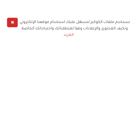
✖
نستخدم ملفات الكوكيز لنسهل عليك استخدام موقعنا الإلكتروني
ونكيف المحتوى والإعلانات وفقا لمتطلباتك واحتياجاتك الخاصة
المزيد
حملوا تطبيق
زهرة الخليج
الاشتراك للحصول على ملخص أسبوعي على بريدك
الإلكتروني