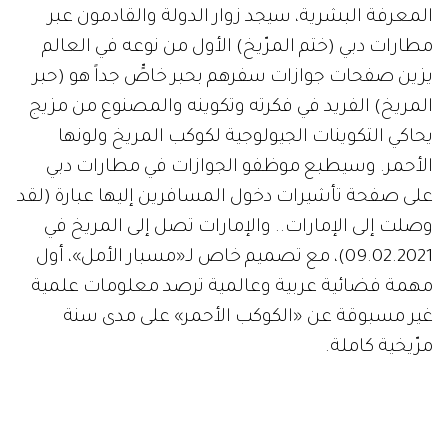
المعرفة البشرية، سيجد زوار الدولة والقادمون عبر
مطارات دبي (ختم المرّيخ) الأول من نوعه في العالم
يزين صفحات جوازات سفرهم بحبر خاصٍّ جداً هو (حبر
المريخ) الفريد في فكرته وتكوينه والمصنوع من مزيج
يحاكي التكوينات الجيولوجية لكوكب المريخ ولونها
الأحمر. وسيطبع موظفو الجوازات في مطارات دبي
على صفحة تأشيرات دخول المسافرين إليها عبارة (لقد
وصلت إلى الإمارات.. والإمارات تصل إلى المريخ في
09.02.2021)، مع تصميم خاص لـ«مسبار الأمل»، أول
مهمة فضائية عربية وعالمية ترصد معلومات علمية
غير مسبوقة عن «الكوكب الأحمر» على مدى سنة
مرّيخية كاملة.