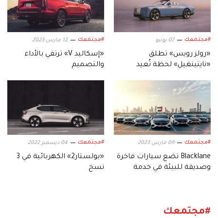
#مجتمعك
#مجتمعك
07 يونيو
12 مارس 2023
«رولز رويس» تطلق
«إسكاليد V» ترتقي بالأداء
«نايتينغيل» لحظة تُعيد
والتصميم
صياغة معنى القيادة
#مجتمعك
#مجتمعك
09 مارس 2023
04 ديسمبر 2022
Blacklane تضع سيارات فاخرة
«بولستار2» الكهربائية في 3
وصديقة للبيئة في خدمة
نسخ
عملائها
#مجتمعك