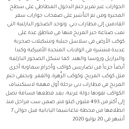
الجوازات عبر تمرير ختم الدخول المطاطي على سطح
المحبرة ومن ثم التأشير على صفحات جوازات سفر
القادمين إلى مطارات دبي. وتوجد الصخور البازلتية التي
تمت صناعة حبر المريخ منها في مناطق عدة على
كوكب الأرض في سلاسل جبلية وتشكيلات صخرية
عديدة منتشرة في الولايات المتحدة الأميركية وكندا
والبرازيل وروسيا والهند. كما تشكل الصخور البازلتية
أيضاً جزءاً من تضاريس كواكب وأجرام سماوية أخرى
مثل كوكب المريخ، وكوكب الزُّهرة، والقمر. ويحتفي ختم
المريخ في مطارات دبي برحلة أول مهمة لاستكشاف
الكواكب تقودها دولة عربية، بعد قطعها مسافة تصل
إلى أكثر من 493 مليون كيلو متر، ضمن ست مراحل منذ
انطلاقها من محطة تناغاشيما اليابانية قبل حوالي 7
أشهر في 20 يوليو 2020.