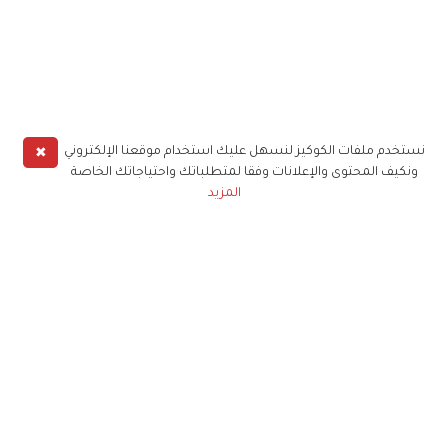
✖
نستخدم ملفات الكوكيز لنسهل عليك استخدام موقعنا الإلكتروني
ونكيف المحتوى والإعلانات وفقا لمتطلباتك واحتياجاتك الخاصة
المزيد
حملوا تطبيق
زهرة الخليج