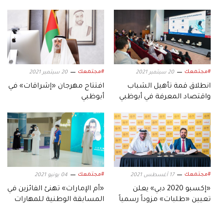
#مجتمعك
#مجتمعك
20 سبتمبر 2021
20 سبتمبر 2021
انطلاق قمة تأهيل الشباب
افتتاح مهرجان «إشراقات» في
واقتصاد المعرفة في أبوظبي
أبوظبي
#مجتمعك
#مجتمعك
17 أغسطس 2021
04 يونيو 2021
«إكسبو 2020 دبي» يعلن
«أم الإمارات» تهنئ الفائزين في
تعيين «طلبات» مزوداً رسمياً
المسابقة الوطنية للمهارات
لخدمات توصيل الطعام