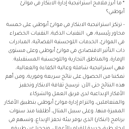
* ما أبرز ملامح استراتيجية إدارة الابتكار في موانئ
أبوظبي؟
- ترتكز استراتيجية الابتكار في موانئ أبوظبي على خمسة
محاور رئيسية، هي: التقنيات الذكية، التقنيات الخضراء
في الموانئ، الخدمات اللوجستية الفضائية، المبادرات
ذات التأثير الاقتصادي في موانئ أبوظبي وعلى مستوى
الإمارة، والمناطق التجارية واللوجستية المستقبلية.
فهي استراتيجية شاملة وعالية الكفاءة والفعالية،
تمكننا من الحصول على نتائج سريعة وفورية، ومن أهم
هذه النتائج حتى الآن: ترسيخ ثقافة الابتكار وتحفيز
الأفكار الإبداعية لدى فريق العمل والشركاء
والمتعاملين، والتزام إدارة موانئ أبوظبي بتطبيق الأفكار
المميزة منها، وعلى سبيل المثال، أطلقنا منذ سنوات
برنامج (ابتكار) الذي يوفر بيئة تحفز الإبداع، وتسهم في
ايجاد طرق جديدة للقيام بالأعمال، ونجحنا عن طريقه