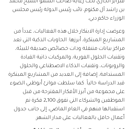
فبراير الجاري تحت رعاية صاحب السمو الشيخ محمد
بن راشد آل مكتوم، نائب رئيس الدولة رئيس مجلس
الوزراء حاكم دبي،
وعرضت إدارة الابتكار خلال هذه الفعاليات، عدداً من
المشاريع المبتكرة، أبرزها: الحاويات الذكية التي تعد
مراكز بيانات متنقلة وذات خصائص صديقة للبيئة،
وتقنيات الحلول الفورية، والمركبات ذاتية القيادة
والروبوتات، وتقنيات الذكاء الاصطناعي والحلول
المستدامة، إضافة إلى العديد من المشاريع المبتكرة
قيد الدراسة حالياً. كما سلطت موانئ أبوظبي الضوء
على مجموعة من أبرز الأفكار المقترحة من قبل
الموظفين والشركاء التي تفوق 2,100 فكرة تم
استقبالها منهم في العام الماضي، إلى جانب جدول
أعمال حافل بالفعاليات على مدار الشهر.