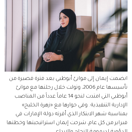
انضمت إيمان إلى موانئ أبوظبي بعد فترة قصيرة من
تأسيسها عام 2006، وتولت خلال رحلتها مع موانئ
أبوظبي التي امتدت لنحو 14 عاماً عدداً من المناصب
الإدارية التنفيذية. وفي حوارها مع «زهرة الخليج»
بمناسبة شهر الابتكار الذي أقرته دولة الإمارات في
فبراير من كل عام، شرحت إيمان استراتيجيتها وخطتها
الدؤوبة لديمومة النجاح والإبداع.