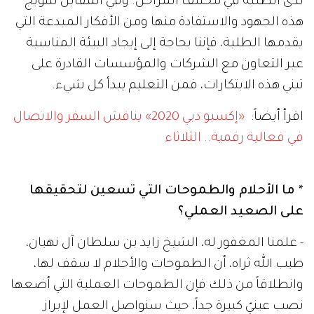
لدى الطلبة في مختلف المراحل. وفي المقابل لتتويج
هذه الجهود والاستفادة منها ومن الأفكار المبدعة التي
يقدمها الطلبة، فإننا بحاجة إلى إيجاد البيئة المناسبة
عبر التعاون مع الشركات والمؤسسات القادرة على
تبني هذه الابتكارات، فمن التعليم يبدأ كل شيء.
اقرأ أيضاً:
«إكسبو دبي 2020» يناقش السفر والاتصال
في فعالية رقمية.. الثلاثاء
* ما الأحلام والطموحات التي تسعين لتحقيقها
على الصعيد العملي؟
- علمنا المغفور له، الشيخ زايد بن سلطان آل نهيان،
طيب الله ثراه، أن الطموحات والأحلام لا سقف لها،
وانطلاقاً من ذلك فإن الطموحات العملية التي أضعها
نصب عينيّ كبيرة جداً، حيث سنواصل العمل لإبراز