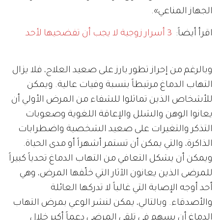
الجهاز المناعي».
اقرأ أيضاً:
3 أسرار زوجية لا يجب أن تفضحيها لأحد
وبالرغم من إحراز تطور بارز على صعيد العلاج، فلا يزال
التهاب الدماغ مرتبطاً بنسبة وفيات عالية. ويمكن
للأشخاص الذين تماثلوا للشفاء من المرض الأولي أن
يعانوا الوهن والشلل والإعاقة اللغوية وصعوبات
التذكر والتغيرات على صعيد الشخصية واضطرابات
الذاكرة، والتي يمكن أن تستمر أشهراً أو مدى الحياة.
ويمكن أن يشكل التعافي من التهاب الدماغ تحدياً كبيراً
للمرضى الذين يعانون الآثار التي خلّفها المرض، وهي
أحد أوجه الإصابة التي غالباً لا تدركها العائلة
والأصدقاء. وبالتالي، يمكن لنشر الوعي بمرض التهاب
الدماغ أن يسهم في تلقي المرضى دعماً أكبر خلال