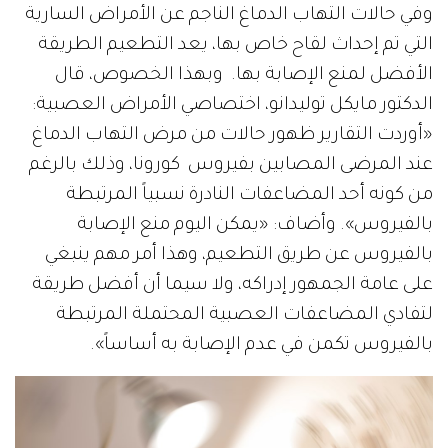
وفي حالات التهاب الدماغ الناجم عن الأمراض السارية
التي تم إحداث لقاح خاص بها، يعد التطعيم الطريقة
الأفضل لمنع الإصابة بها. وبهذا الخصوص، قال
الدكتور مايكل توليدانو، اختصاصي الأمراض العصبية:
«أوردت التقارير ظهور حالات من مرض التهاب الدماغ
عند المرضى المصابين بفيروس كورونا، وذلك بالرغم
من كونه أحد المضاعفات النادرة نسبياً المرتبطة
بالفيروس». وأضاف: «يمكن اليوم منع الإصابة
بالفيروس عن طريق التطعيم، وهذا أمر مهم ينبغي
على عامة الجمهور إدراكه، ولا سيما أن أفضل طريقة
لتفادي المضاعفات العصبية المحتملة المرتبطة
بالفيروس تكمن في عدم الإصابة به أساساً».