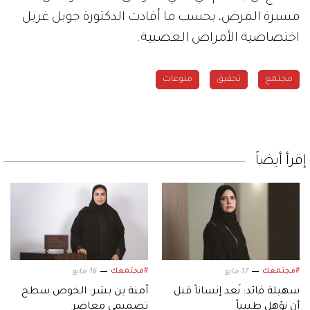
مسيرة المرض، بحسب ما أفادت الدكتورة جويل غريل
اختصاصية الأمراض العصبية.
مجتمع
تحقيق
منوعات
إقرأ أيضاً
#مجتمعك
#مجتمعك
17 مايو
16 مايو
سهيلة قائد: نُعد إنساناً قبل
آمنة بن بشر: الخوص سطح
أن نؤهل طبيباً
تصميمي معاصر