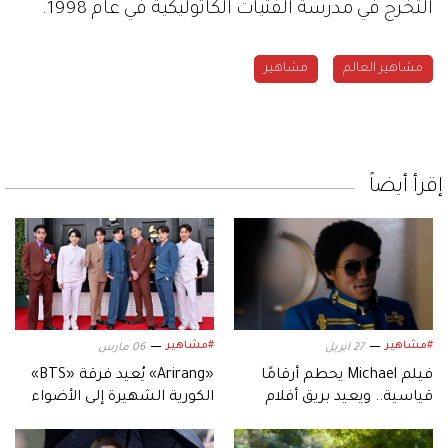
التخرج في مدرسة الفتيات الكاثوليكية في عام 1998.
مشاهير العالم
مشاهير
إقرأ أيضاً
#مشاهير
#مشاهير
27 ابريل
06 مارس
فيلم Michael يحطم أرقامًا
«Arirang» يُعيد فرقة «BTS»
قياسية.. ويعيد بريق أفلام
الكورية الشهيرة إلى الأضواء
السيرة الموسيقية