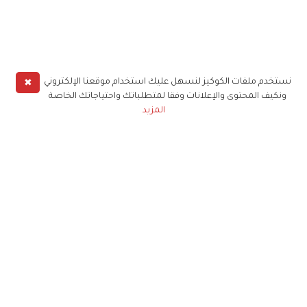
✖
نستخدم ملفات الكوكيز لنسهل عليك استخدام موقعنا الإلكتروني
ونكيف المحتوى والإعلانات وفقا لمتطلباتك واحتياجاتك الخاصة
المزيد
حملوا تطبيق
زهرة الخليج