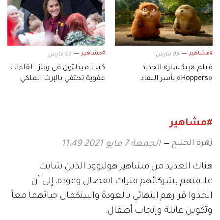
#مشاهير
#مشاهير
05 مارس
05 مارس
فيلم «بيكسار» الجديد
كيت ميدلتون في ويلز.. لقاءات
«Hoppers» يأسر النقاد
عفوية تحتفي بالإرث الملكي
بعالمه.. وشخصياته المميزة
#مشاهير
زهرة الخليج
الجمعة 7 مايو 2021 11:49
هناك العديد من مشاهير هوليوود الذين شابت
علاقتهم بشركائهم فترات انفصال وعودة، إلى أن
اتخذوا قرارهم النهائي بالعودة واستكمال حياتهما معاً
وتكوين عائلة وإنجاب أطفال.