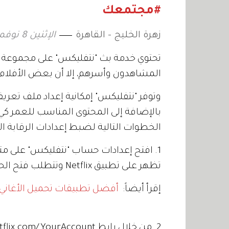
#مجتمعك
زهرة الخليج - القاهرة
الإثنين 8 نوفمبر 2021 12:01
تحتوي خدمة بث "نتفليكس" على مجموعة كب
المشاهدون وأسرهم، إلا أن بعض الأفلام 
وتوفر "نتفليكس" إمكانية إعداد ملف تعري
بالإضافة إلى المحتوى المناسب للعمر كي 
الخطوات التالية لضبط إعدادات الرقابة الأ
1. افتح إعدادات حساب "نتفليكس" على متصف
تظهر على تطبيق Netflix وتتطلب فتح الحساب من متصفح الهاتف أو الكمبيوتر.
إقرأ أيضاً:
أفضل تطبيقات تحميل الأغاني مج