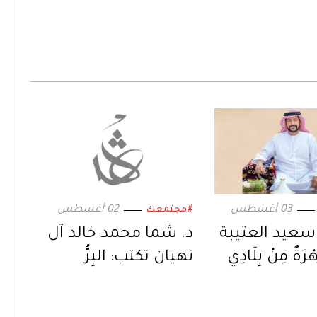
03 أغسطس
02 أغسطس
#مجتمعك
 سعيد العتيبة
د. شما محمد خالد آل
رَةٌ مِنْ بِلَادِي
نهيان تكتب: البِرُّ
اللوجستي!