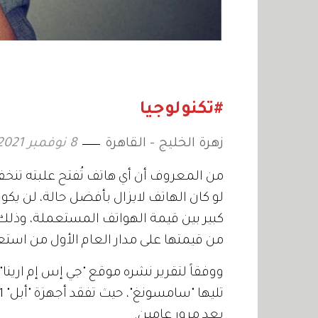
#تكنولوجيا
زهرة الخليج - القاهرة
8 نوفمبر 2021
من المعروف أن أي هاتف تُفتح علبته تنخ
لو كان الهاتف لايزال بأفضل حالة، لن يكو
كبير بين قيمة الهواتف المستعملة، وذلك
من قيمتها على مدار العام الأول من استع
ووفقاً لتقرير نشره موقع "جي إس إم ارينا"،
بعد مرور عامين.