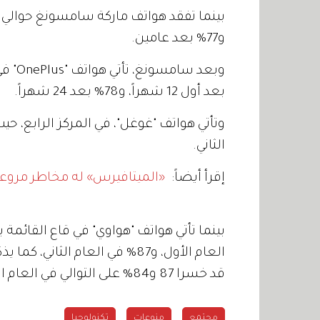
و77% بعد عامين.
بعد أول 12 شهراً، و78% بعد 24 شهراً.
الثاني.
إقرأ أيضاً:
«الميتافيرس» له مخاطر مروعة
قد خسرا 87 و84% على التوالي في العام الأول فقط.
مجتمع
منوعات
تكنولوجيا