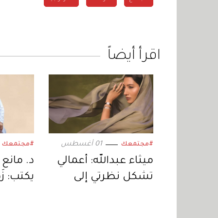
اقرأ أيضاً
01 أغسطس
#مجتمعك
#مجتمعك
ميثاء عبدالله: أعمالي
د. مانع
تشكل نظرتي إلى
يكتب: زَهْ
نفسي والعالم