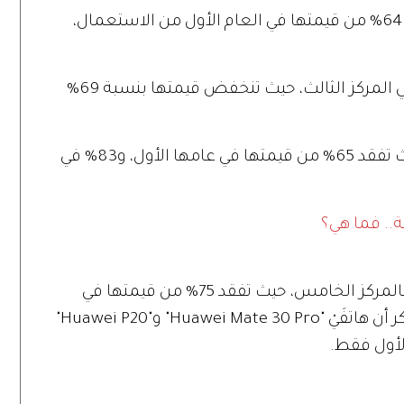
بينما تفقد هواتف ماركة سامسونغ حوالي 64% من قيمتها في العام الأول من الاستعمال،
وبعد سامسونغ، تأتي هواتف "OnePlus" في المركز الثالث، حيث تنخفض قيمتها بنسبة 69%
وتأتي هواتف "غوغل"، في المركز الرابع، حيث تفقد 65% من قيمتها في عامها الأول، و83% في
.. فما هي؟
بينما تأتي هواتف "هواوي" في قاع القائمة بالمركز الخامس، حيث تفقد 75% من قيمتها في
العام الأول، و87% في العام الثاني، كما يذكر أن هاتفَيْ "Huawei Mate 30 Pro" و"Huawei P20"