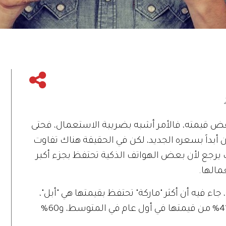
فض قيمته، فالأمر أشبه بضريبة الاستعمال، فحتى
ن أبداً بسعره الجديد، لكن في الحقيقة هناك تفاوت
 يرجع لأن بعض الهواتف الذكية تحتفظ بجزء أكبر
مالها.
 جاء فيه أن أكثر "ماركة" تحتفظ بقيمتها هي "أبل"،
تليها "سامسونغ"، حيث تفقد أجهزة "أبل" 41% من قيمتها في أول عام في المتوسط، و60%