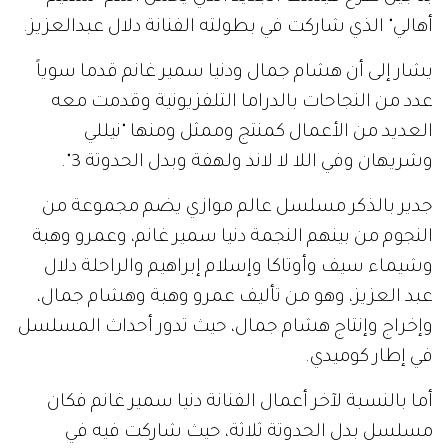
أهالي" الذي شاركت في بطولته الفنانة دلال عبدالعزيز.
يشار إلى أن هشام جمال ودنيا سمير غانم قدما سوياً
عدد من النجاحات بالدراما التلفزيونية وقدمت معه
العديد من الأعمال كمنتج وممثل ومنها "نيللي
وشريهان وفي اللا لا لاند ولهفة وبدل الحدوتة 3".
جدير بالذكر مسلسل عالم موازي يضم مجموعة من
النجوم من بينهم النجمة دنيا سمير غانم، وعمرو وهبة
وشيماء سيف وأوتاكا وإسلام إبراهيم والراحلة دلال
عبد العزيز، وهو من تأليف عمرو وهبة وهشام جمال،
وإخراج وإنتاج هشام جمال، حيث تدور أحداث المسلسل
في إطار كوميدي.
أما بالنسبة لآخر أعمال الفنانة دنيا سمير غانم فكان
مسلسل بدل الحدوتة ثلاثة، حيث شاركت فيه في