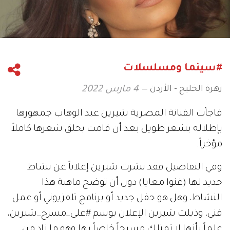
#سينما ومسلسلات
زهرة الخليج - الأردن
4 مارس 2022
فاجأت الفنانة المصرية شيرين عبد الوهاب جمهورها
بإطلاله بشعر طويل بعد أن قامت بحلق شعرها كاملاً
مؤخراً.
وفي التفاصيل فقد نشرت شيرين إعلاناً عن نشاط
جديد لها (غنوا معايا) دون أن توضح ماهية هذا
النشاط، وهل هو حفل جديد أو برنامج تلفزيوني أو عمل
فني، وذيلت شيرين الإعلان بوسم #على_مسرح_شيرين،
علماً بأنها لا تمتلك مسرحاً خاصاً بها وهو ما زاد من