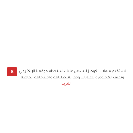
✖
نستخدم ملفات الكوكيز لنسهل عليك استخدام موقعنا الإلكتروني
ونكيف المحتوى والإعلانات وفقا لمتطلباتك واحتياجاتك الخاصة
المزيد
حملوا تطبيق
زهرة الخليج