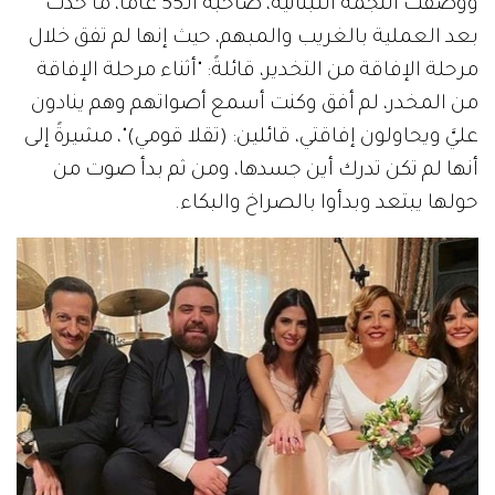
ووصفت النجمة اللبنانية، صاحبة الـ55 عاماً، ما حدث
بعد العملية بالغريب والمبهم، حيث إنها لم تفق خلال
مرحلة الإفاقة من التخدير، قائلةً: "أثناء مرحلة الإفاقة
من المخدر، لم أفق وكنت أسمع أصواتهم وهم ينادون
عليَّ ويحاولون إفاقتي، قائلين: (تقلا قومي)"، مشيرةً إلى
أنها لم تكن تدرك أين جسدها، ومن ثم بدأ صوت من
حولها يبتعد وبدأوا بالصراخ والبكاء.