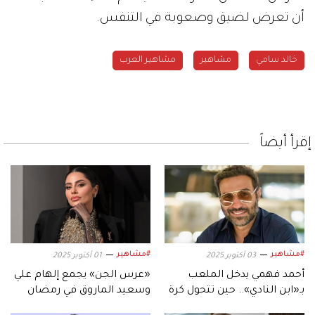
أن تعرض لضيق وصعوبة في التنفس.
خالد سامي
مشاهير
مشاهير العرب
إقرأ أيضاً
#مشاهير
#مشاهير
03 أكتوبر 2025
01 أكتوبر 2025
أحمد فهمي يدخل الملعب
«عرس الجن» يجمع إلهام علي
بـ«ابن النادي».. حين تتحول كرة
وسعيد الماروق في رمضان
القدم إلى دراما
2026