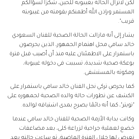
لكن لاتزال الحالة بغيبوبه للحين، شكرًا لسؤالكم
المستمر وبإذن الله أطمنكم بقومته من غيبوبته
قريب".
يشار إلى أنه مازالت الحالة الصحية للفنان السعودي
خالد سامي محل اهتمام الجمهور، الذين يحرصون
باستمرار على الاطمئنان عليه منذ أن أصيب قبل فترة
بوعكة صحية شديدة، تسببت في دخوله غيبوبة،
ومكوثه بالمستشفى.
كما يحرص تركي نجل الفنان خالد سامي باستمرار على
الكشف عن تطورات حالة والده الصحية لجمهوره على
"تويتر"، كما أنه دائمًا يصرح بمدى اشتياقه لوالده.
وكانت بداية الأزمة الصحية للفنان خالد سامي عندما
خضع لعملية جراحية لزراعة كلى، بعد مضاعفات
تعرض لها خلال الفترة الماضية، ثم ساءت حالته بعد