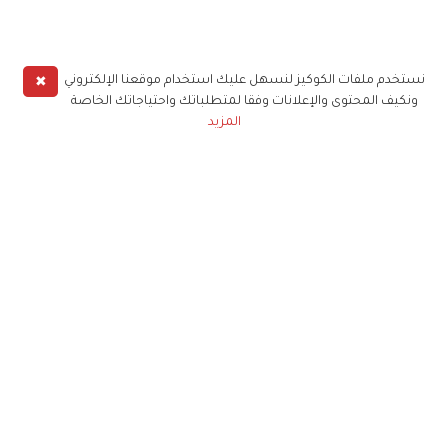
✖
نستخدم ملفات الكوكيز لنسهل عليك استخدام موقعنا الإلكتروني
ونكيف المحتوى والإعلانات وفقا لمتطلباتك واحتياجاتك الخاصة
المزيد
حملوا تطبيق
زهرة الخليج
الاشتراك للحصول على ملخص أسبوعي على بريدك