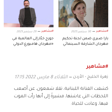
#مشاهير
#مشاهير
30 سبتمبر 2025
29 سبتمبر 2025
يارا صبري ضمن لجنة تحكيم
جورج خبّاز إلى العالمية في
مهرجان الشارقة السينمائي
«مهرجان هامبورغ الدولي
للأطفال والشباب
للسينما»
#مشاهير
زهرة الخليج - الأردن
الثلاثاء 8 مارس 2022 17:15
كشفت الفنانة اللبنانية، تقلا شمعون، عن أصعب
اللحظات التي عاشتها، مشيرةً إلى أنها رأت الموت
فيها، وعادت للحياة.