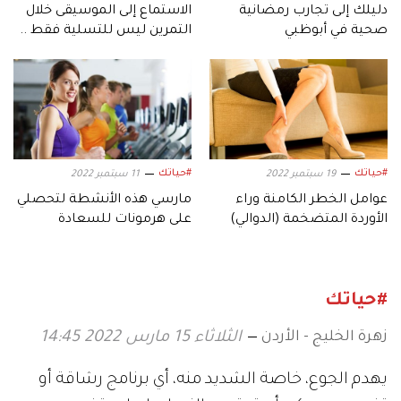
دليلك إلى تجارب رمضانية
الاستماع إلى الموسيقى خلال
صحية في أبوظبي
التمرين ليس للتسلية فقط ..
إليكِ فوائده
#حياتك
#حياتك
19 سبتمبر 2022
11 سبتمبر 2022
عوامل الخطر الكامنة وراء
مارسي هذه الأنشطة لتحصلي
الأوردة المتضخمة (الدوالي)
على هرمونات للسعادة
#حياتك
زهرة الخليج - الأردن
الثلاثاء 15 مارس 2022 14:45
يهدم الجوع، خاصة الشديد منه، أي برنامج رشاقة أو