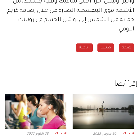
وأخيراً وليس آخراً، احمي ساقيك وبقية جسمك، من
الأشعة فوق البنفسجية الضارة من خلال إضافة كريم
حماية من الشمس إلى لوشن للجسم في روتينك
اليومي.
صحة
طبيب
رياضة
إقرأ أيضاً
#حياتك
#حياتك
30 مارس 2023
28 أكتوبر 2022