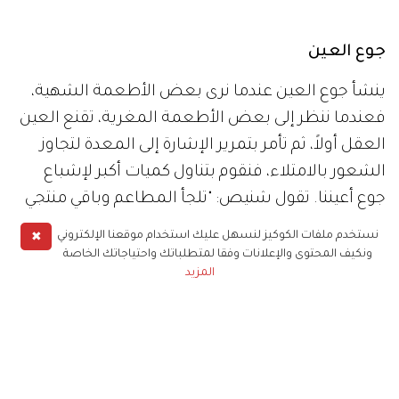
جوع العين
ينشأ جوع العين عندما نرى بعض الأطعمة الشهية،
فعندما ننظر إلى بعض الأطعمة المغرية، تقنع العين
العقل أولاً، ثم تأمر بتمرير الإشارة إلى المعدة لتجاوز
الشعور بالامتلاء، فنقوم بتناول كميات أكبر لإشباع
جوع أعيننا. تقول شنيص: "تلجأ المطاعم وباقي منتجي
الأطعمة إلى استراتيجية تحسين منظر الطعام، سواء
✖
نستخدم ملفات الكوكيز لنسهل عليك استخدام موقعنا الإلكتروني
بطريقة عرضه أو عن طريق الصور، لزيادة جاذبية
ونكيف المحتوى والإعلانات وفقا لمتطلباتك واحتياجاتك الخاصة
المزيد
منتجاتهم، وبالتالي تشجيع الناس على شرائها
واستهلاكها، لذا إحدى طرق إشباع جوع العين، هي أخذ
بضع دقائق قبل البدء بتناول الطعام والاستمتاع
بالنظر إلى الأطباق والطاولة والمناديل والطعام،
وملاحظة ألوانها وأشكالها وقوامها".