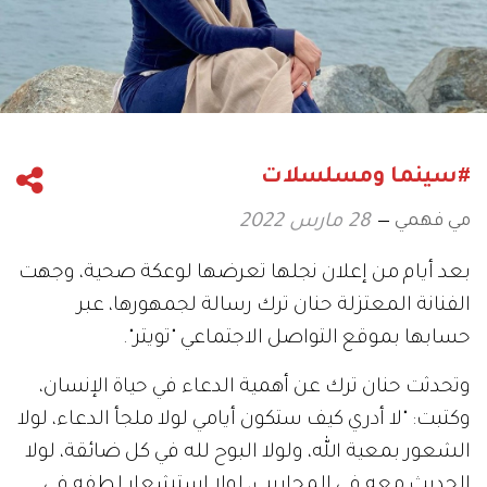
#سينما ومسلسلات
مي فهمي
28 مارس 2022
بعد أيام من إعلان نجلها تعرضها لوعكة صحية، وجهت
الفنانة المعتزلة حنان ترك رسالة لجمهورها، عبر
حسابها بموقع التواصل الاجتماعي "تويتر".
وتحدثت حنان ترك عن أهمية الدعاء في حياة الإنسان،
وكتبت: "لا أدري كيف ستكون أيامي لولا ملجأ الدعاء، لولا
الشعور بمعية الله، ولولا البوح لله في كل ضائقة، لولا
الحديث معه في المحاريب، لولا استشعار لطفه في