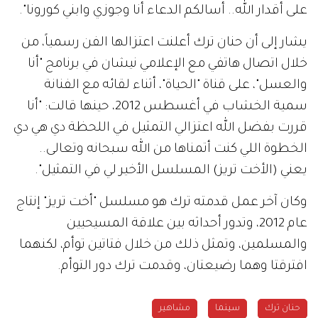
على أقدار الله.. أسالكم الدعاء أنا وجوزي وابني كورونا".
يشار إلى أن حنان ترك أعلنت اعتزالها الفن رسمياً، من
خلال اتصال هاتفي مع الإعلامي نيشان في برنامج "أنا
والعسل"، على قناة "الحياة"، أثناء لقائه مع الفنانة
سمية الخشاب في أغسطس 2012، حينها قالت: "أنا
قررت بفضل الله اعتزالي التمثيل في اللحظة دي هي دي
الخطوة اللي كنت أتمناها من الله سبحانه وتعالى..
يعني (الأخت تريز) المسلسل الأخير لي في التمثيل".
وكان آخر عمل قدمته ترك هو مسلسل "أخت تريز" إنتاج
عام 2012، وتدور أحداثه بين علاقة المسيحيين
والمسلمين، وتمثل ذلك من خلال فتاتين توأم، لكنهما
افترقتا وهما رضيعتان، وقدمت ترك دور التوأم.
حنان ترك
سينما
مشاهير