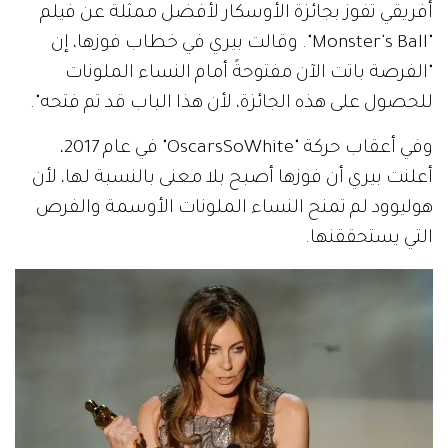
أفريقي تفوز بجائزة الأوسكار لأفضل ممثلة عن فيلم
"Monster's Ball". وقالت بيري في خطاب فوزها، إن
"الفرصة باتت الآن مفتوحةً أمام النساء الملونات
للحصول على هذه الجائزة، لأن هذا الباب قد تم فتحه".
وفي أعقاب حركة "OscarsSoWhite" في عام 2017،
أعلنت بيري أن فوزها أصبح بلا معنى بالنسبة لها، لأن
هوليوود لم تمنح النساء الملونات الأوسمة والفرص
التي يستحققنها.