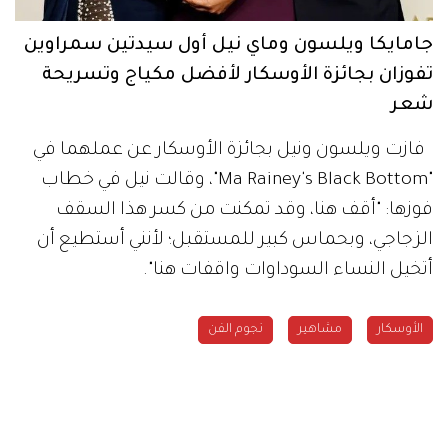
جامايكا ويلسون وماي نيل أول سيدتين سمراوين
تفوزان بجائزة الأوسكار لأفضل مكياج وتسريحة
شعر
فازت ويلسون ونيل بجائزة الأوسكار عن عملهما في
"Ma Rainey's Black Bottom"، وقالت نيل في خطاب
فوزها: "أقف هنا، وقد تمكنت من كسر هذا السقف
الزجاجي، وبحماس كبير للمستقبل؛ لأنني أستطيع أن
أتخيل النساء السوداوات واقفات هنا".
الأوسكار
مشاهير
نجوم الفن