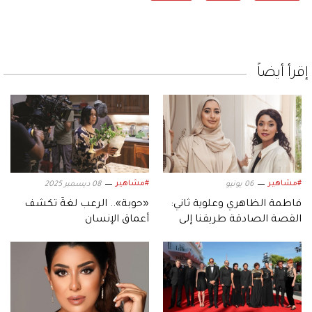
إقرأ أيضاً
#مشاهير
#مشاهير
06 يونيو
08 ديسمبر 2025
فاطمة الظاهري وعلوية ثاني:
«حوبة».. الرعب لغةٌ تكشف
القصة الصادقة طريقنا إلى
أعماق الإنسان
العالم