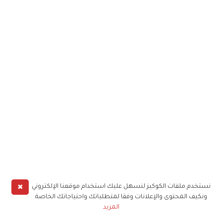
✖
نستخدم ملفات الكوكيز لنسهل عليك استخدام موقعنا الإلكتروني
ونكيف المحتوى والإعلانات وفقا لمتطلباتك واحتياجاتك الخاصة
المزيد