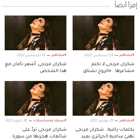
إقرأ أيضاً
#مشاهير
#مشاهير
25 أغسطس 2022
16 أغسطس 2022
شكران مرتجى لا تكتم
شكران مرتجى: أشعر بأمان مع
مشاعرها.. «الروح تشتاق
هذا الشخص
إليك»
#مشاهير
#سينما ومسلسلات
25 نوفمبر 2021
30 أكتوبر 2021
بكلمات راقية.. شكران مرتجى
شكران مرتجى تردّ على
تهنئ سامية الجزائري بعيد
شائعات هجرتها من سوريا..