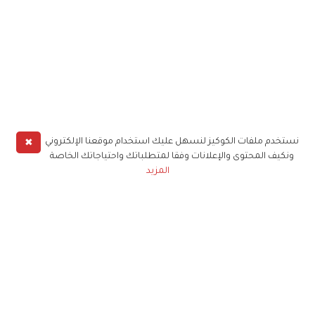
✖
نستخدم ملفات الكوكيز لنسهل عليك استخدام موقعنا الإلكتروني
ونكيف المحتوى والإعلانات وفقا لمتطلباتك واحتياجاتك الخاصة
المزيد
حملوا تطبيق
زهرة الخليج