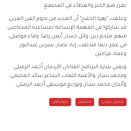
يعزز قيم الخير والعطاء في المجتمع.
وعلمت "زهرة الخليج" أن العديد من نجوم الفن العربي
قد شاركوا في المهمة الإنسانية لمساعدة المحتاجين،
منهم: ملحم زين، وائل جسار، أيمن رضا، وفاء موصلي،
مي عمر، ديما قندلفت، إياد نصار، سيرين عبدالنور،
وعماد فراجين.
ويغني شارة البرنامج الفنانان الأردنيان أحمد الزميلي
ومحمد بشار، والأغنية كلمات الشاعر سائد العجيمي،
وألحان محمد بشار، وتوزيع موسيقي أحمد الزميلي.
شكران مرتجى
مشاهير
نجوم الفن