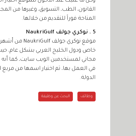
وكل ما عليك عند الدخول للموقع اختيار 
القانون، الطب، التسويق، وغيرها من المج
المتاحة فوراً للتقديم من خلالها.
5 . نوكري جولف NaukriGulf
موقع نوكري جول
مجاني لمستخدمين الويب سايت، كما أنه يوف
في العمل بها، ثم اختيار اسمها من مربع 
الدولة.
وظائف
البحث عن وظيفة