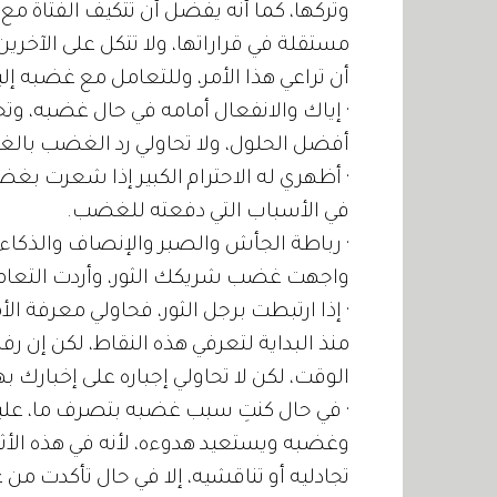
وتركها، كما أنه يفضل أن تتكيف الفتاة مع 
مستقلة في قراراتها، ولا تتكل على الآخرين
أن تراعي هذا الأمر، وللتعامل مع غضبه إل
· إياك والانفعال أمامه في حال غضبه، وتح
أفضل الحلول، ولا تحاولي رد الغضب بالغض
· أظهري له الاحترام الكبير إذا شعرت ب
في الأسباب التي دفعته للغضب.
· رباطة الجأش والصبر والإنصاف والذكاء
واجهت غضب شريكك الثور، وأردت التعام
· إذا ارتبطت برجل الثور، فحاولي معرفة الأ
منذ البداية لتعرفي هذه النقاط، لكن إن 
الوقت، لكن لا تحاولي إجباره على إخبارك ب
· في حال كنتِ سبب غضبه بتصرف ما، عليك
وغضبه ويستعيد هدوءه، لأنه في هذه الأثناء
تجادليه أو تناقشيه، إلا في حال تأكدت من 