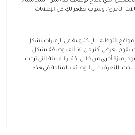
التخصص الذي تحتاج لوظائف فيه مثل "المحاسبة،
الات الأخرى"، وسوف تظهر لكِ كل الإعلانات
ف NaukriGulf من أشهر مواقع التوظيف الإلكترونية في الإمارات بشكل
خاص ودول الخليج العربي بشكل عام، حيث يقوم بعرض أكثر من 50 ألف وظيفة بشكل
ر ميزة أخرى من خلال اختيار المدينة التي ترغب
البحث، للتعرف على الوظائف المتاحة في هذه