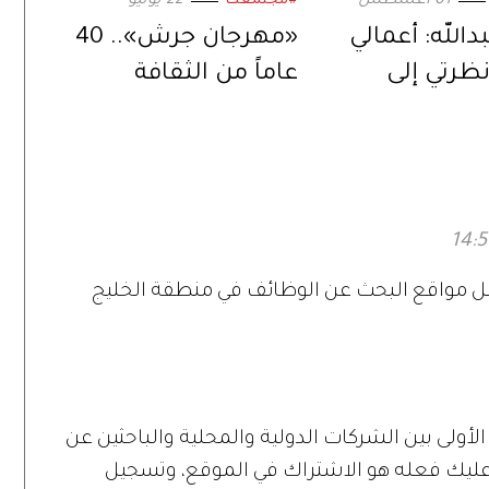
01 أغسطس
22 يوليو
#مجتمعك
دالله: أعمالي
«مهرجان جرش».. 40
ظرتي إلى
عاماً من الثقافة
لعالم
والفنون بإرث يمتد
وأجيال تلتقي
ضل مواقع البحث عن الوظائف في منطقة الخليج
LinkedI حلقة الوصل الأولى بين الشركات الدولية والمحلية والباحثين عن
ليك فعله هو الاشتراك في الموقع، وتسجيل