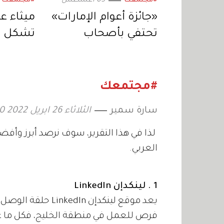
05 أغسطس
#مجتمعك
#مجتمعك
«جائزة أعوام الإمارات»
ميثاء عب
تحتفي بأصحاب
تشكل ن
العمل الجماعي
نفسي وا
المستدام
#مجتمعك
سارة سمير
الثلاثاء 26 ابريل 2022 14:50
لذا في هذا التقرير، سوف نرصد أبرز وأف
العربي.
1 . لينكدإن LinkedIn
يعد موقع لينكدإن n
فرص للعمل في منطقة الخليج، فكل ما ع