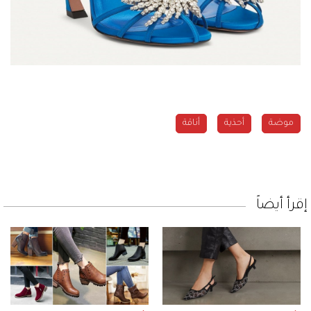
موضة
أحذية
أناقة
إقرأ أيضاً