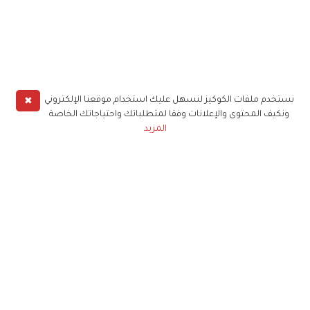
✖
نستخدم ملفات الكوكيز لنسهل عليك استخدام موقعنا الإلكتروني
ونكيف المحتوى والإعلانات وفقا لمتطلباتك واحتياجاتك الخاصة
المزيد
حملوا تطبيق
زهرة الخليج