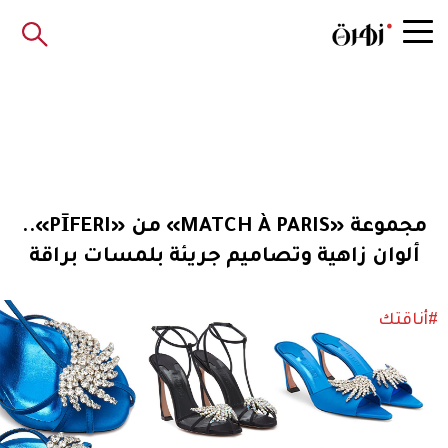
مجموعة «MATCH À PARIS» من «PĪFERI»..
ألوان زاهية وتصاميم جريئة بلمسات براقة
#أناقتك