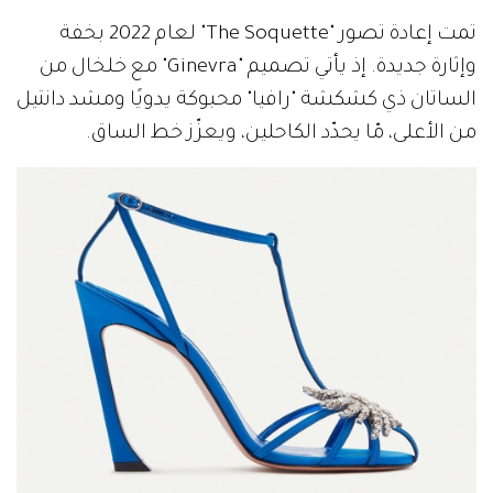
تمت إعادة تصور "The Soquette" لعام 2022 بخفة
وإثارة جديدة. إذ يأتي تصميم "Ginevra" مع خلخال من
الساتان ذي كشكشة "رافيا" محبوكة يدويًا ومشد دانتيل
من الأعلى، مّا يحدّد الكاحلين، ويعزّز خط الساق.