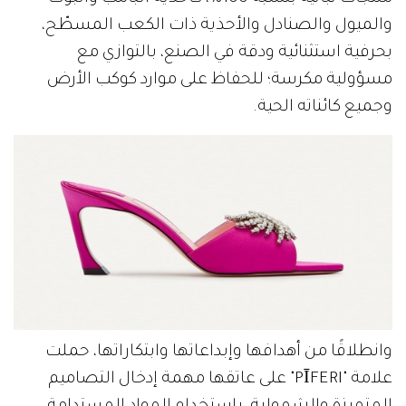
والميول والصنادل والأحذية ذات الكعب المسطّح،
بحرفية استثنائية ودقة في الصنع، بالتوازي مع
مسؤولية مكرسة؛ للحفاظ على موارد كوكب الأرض
وجميع كائناته الحية.
وانطلاقًا من أهدافها وإبداعاتها وابتكاراتها، حملت
علامة "PĪFERI" على عاتقها مهمة إدخال التصاميم