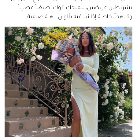
بشريطين عريضين، ليمنحكِ "لوك" صيفياً عصرياً
ومُبهجاً، خاصة إذا نسقته بألوان زاهية صيفية.