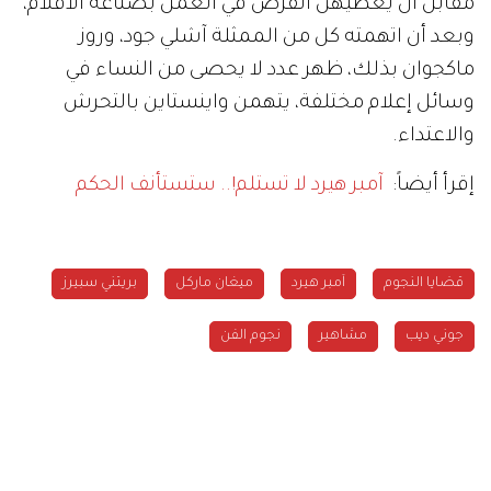
مقابل أن يعطيهن الفرص في العمل بصناعة الأفلام،
وبعد أن اتهمته كل من الممثلة آشلي جود، وروز
ماكجوان بذلك، ظهر عدد لا يحصى من النساء في
وسائل إعلام مختلفة، يتهمن واينستاين بالتحرش
والاعتداء.
إقرأ أيضاً:
آمبر هيرد لا تستلم!.. ستستأنف الحكم
قضايا النجوم
آمبر هيرد
ميغان ماركل
بريتني سبيرز
جوني ديب
مشاهير
نجوم الفن