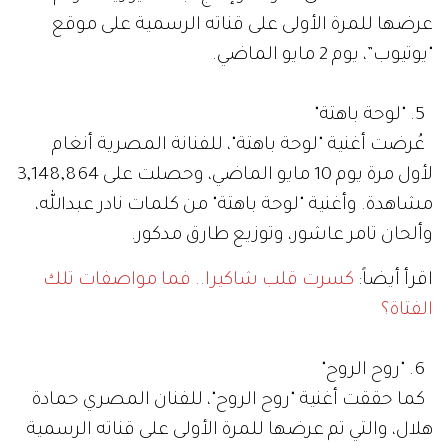
عرضها للمرة الأولى على قناته الرسمية على موقع
"يوتيوب”، يوم 2 مايو الماضي.
5. "لوحة باهتة"
عُرضت أغنية "لوحة باهتة"، للفنانة المصرية أنغام
لأول مرة يوم 10 مايو الماضي، وحصلت على 3,148,864
مشاهدة. وأغنية "لوحة باهتة" من كلمات نادر عبدالله،
وألحان تامر عاشور، وتوزيع طارق مدكور.
اقرأ أيضاً:
كسرت قلب شاكيرا.. فما مواصفات تلك
الفتاة؟
6. "روح الروح"
كما حققت أغنية "روح الروح"، للفنان المصري حمادة
هلال، والتي تم عرضها للمرة الأولى على قناته الرسمية