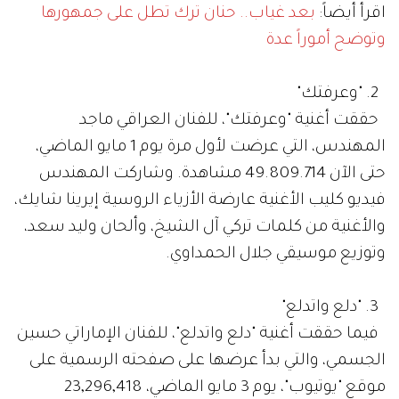
اقرأ أيضاً:
بعد غياب.. حنان ترك تطل على جمهورها
وتوضح أموراً عدة
2. "وعرفتك"
حققت أغنية "وعرفتك"، للفنان العراقي ماجد
المهندس، التي عرضت لأول مرة يوم 1 مايو الماضي،
حتى الآن 49.809.714 مشاهدة. وشاركت المهندس
فيديو كليب الأغنية عارضة الأزياء الروسية إيرينا شايك،
والأغنية من كلمات تركي آل الشيخ، وألحان وليد سعد،
وتوزيع موسيقي جلال الحمداوي.
3. "دلع واتدلع"
فيما حققت أغنية "دلع واتدلع"، للفنان الإماراتي حسين
الجسمي، والتي بدأ عرضها على صفحته الرسمية على
موقع "يوتيوب"، يوم 3 مايو الماضي، 23,296,418