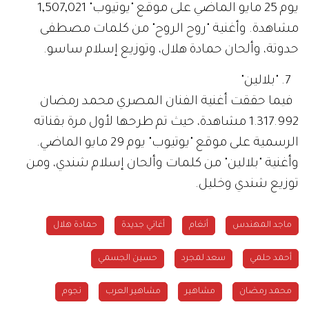
يوم 25 مايو الماضي على موقع "يوتيوب" 1,507,021
مشاهدة. وأغنية "روح الروح" من كلمات مصطفى
حدوتة، وألحان حمادة هلال، وتوزيع إسلام ساسو.
7. "بلالين"
فيما حققت أغنية الفنان المصري محمد رمضان
1.317.992 مشاهدة، حيث تم طرحها لأول مرة بقناته
الرسمية على موقع "يوتيوب" يوم 29 مايو الماضي.
وأغنية "بلالين" من كلمات وألحان إسلام شندي، ومن
توزيع شندي وخليل.
ماجد المهندس
أنغام
أغاني جديدة
حمادة هلال
أحمد حلمي
سعد لمجرد
حسين الجسمي
محمد رمضان
مشاهير
مشاهير العرب
نجوم