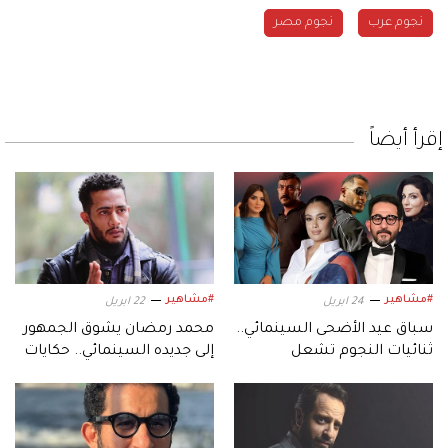
نجوم عرب
نجوم مصر
إقرأ أيضاً
#مشاهير
#مشاهير
24 ابريل
22 ابريل
سباق عيد الأضحى السينمائي..
محمد رمضان يشوق الجمهور
ثنائيات النجوم تشعل
إلى جديده السينمائي.. حكايات
المنافسة قبل صافرة
تكتب للتاريخ بطلها «أسد»
المونديال