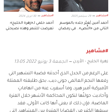
#مشاهير
#مشاهير
29 سبتمبر 2025
30 ابريل 2024
أحمد أمين يُغيّر جلده بالموسم
أحمد حلمي لـ«زهرة الخليج»:
الثاني من «النُّص».. في رمضان
تعرضت للتنمر وهذه نصيحتي
2026
لكل طفل
#مشاهير
زهرة الخليج - الأردن
الجمعة 3 يونيو 2022 13:05
على الرغم من الجدل الذي أحدثته قضية التشهير التي
رفعها النجم العالمي جوني ديب، بحق طليقته الممثلة
الأميركية آمبر هيرد، وما أسفرت عنه من اتهاماتٍ
وأحاديث حولتّها لتكون المحاكمة الأشهر خلال الفترة
الماضية، فإن ذلك لا يعني أنها كانت الأولى، فقد
سبقها الكثير من القضايا المثيرة بين المشاهير، التي