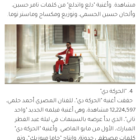
مشاهدة. وأغنية "دلع واتدلع" من كلمات تامر حسين،
وألحان حسين الجسمي، وتوزيع ومكساج وماستر توما.
4. "الحركة دي"
حققت أغنية "الحركة دي"، للفنان المصري أحمد حلمي،
12,224,597 مشاهدة، وهي أغنية فيلمه الجديد "واحد
تاني"، الذي بدأ عرضه بالسينمات في ليلة عيد الفطر
المبارك، الأول من مايو الماضي. وأغنية "الحركة دي"
كلمات مصطفى حدوتة، وإنتاج "جاما ميوزيك”، وتم