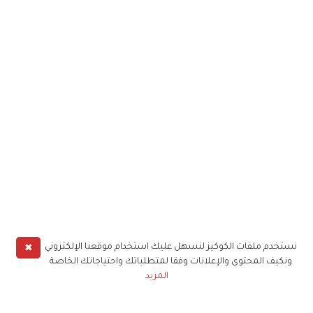
✖
نستخدم ملفات الكوكيز لنسهل عليك استخدام موقعنا الإلكتروني
ونكيف المحتوى والإعلانات وفقا لمتطلباتك واحتياجاتك الخاصة
المزيد