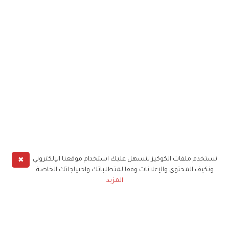
✖
نستخدم ملفات الكوكيز لنسهل عليك استخدام موقعنا الإلكتروني
ونكيف المحتوى والإعلانات وفقا لمتطلباتك واحتياجاتك الخاصة
المزيد