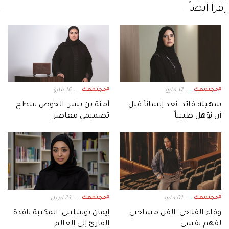
إقرأ أيضاً
#مجتمعك
#مجتمعك
17 مايو
16 مايو
سهيلة قائد: نُعد إنساناً قبل
آمنة بن بشر: الخوص سطح
أن نؤهل طبيباً
تصميمي معاصر
#مجتمعك
#مجتمعك
01 مايو
23 ابريل
وفاء الفلاحي: الفن مساحتي
إيمان بوشليبي: المكتبة نافذة
لفهم نفسي
القارئ إلى العالم