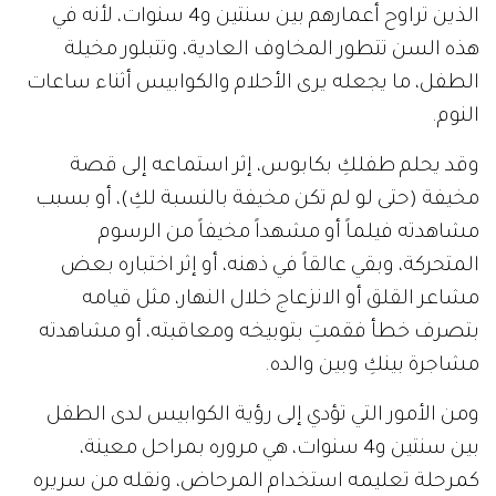
الذين تراوح أعمارهم بين سنتين و4 سنوات، لأنه في
هذه السن تتطور المخاوف العادية، وتتبلور مخيلة
الطفل، ما يجعله يرى الأحلام والكوابيس أثناء ساعات
النوم.
وقد يحلم طفلكِ بكابوس، إثر استماعه إلى قصة
مخيفة (حتى لو لم تكن مخيفة بالنسبة لكِ)، أو بسبب
مشاهدته فيلماً أو مشهداً مخيفاً من الرسوم
المتحركة، وبقي عالقاً في ذهنه، أو إثر اختباره بعض
مشاعر القلق أو الانزعاج خلال النهار، مثل قيامه
بتصرف خطأ فقمتِ بتوبيخه ومعاقبته، أو مشاهدته
مشاجرة بينكِ وبين والده.
ومن الأمور التي تؤدي إلى رؤية الكوابيس لدى الطفل
بين سنتين و4 سنوات، هي مروره بمراحل معينة،
كمرحلة تعليمه استخدام المرحاض، ونقله من سريره