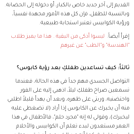
القديم إلى آخر جديد خاص بالكبار، أو دخوله إلى الحضانة.
وبالنسبة للطفل، فإن كل هذه الأمور مجهدة نفسياً،
ورؤية الكوابيس تعتبر استجابة طبيعية.
إقرأ أيضاً:
ليسوا أذكى من البقية.. هذا ما يميز طلاب
"الهندسة" و"الطب" عن غيرهم
ثالثاً: كيف تساعدين طفلكِ بعد رؤية كابوس؟
التواصل الجسدي مهم جداً في هذه الحالة، فعندما
تسمعين صراخ طفلكِ ليلاً، اذهبي إليه على الفور
واحتضنيه، وربتي على ظهره، وبعد أن يهدأ قليلاً اطلبي
منه أن يخبرك عن الكابوس إذا أراد (لا تضغطي عليه
ليخبرك)، وقولي له إنه "مجرد حلم"، فالأطفال في هذا
العمر مستعدون لبدء تعلم أن الكوابيس والأحلام