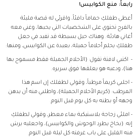
رابعاً: منع الكوابيس!
أعطي طفلكِ حماماً دافئاً، واقرئي له قصة مليئة
بالفرح تحتوي على الشخصيات التي يحبها، وغني معه
أغاني هادئة. وهناك حيل بسيطة قد تفيد في جعل
طفلكِ يحلم أحلاماً جميلة، بعيدة عن الكوابيس، ومنها:
- اكتبي لافتة تقول: (الأحلام الجميلة فقط مسموح بها
هنا)، ودعيه هو يعلقها فوق سريره.
- اجلبي كريماً مرطباً، وقولي لطفلك إن اسم هذا
المرطب: (كريم الأحلام الجميلة)، واطلبي منه أن يدهن
وجهه أو بطنه به كل يوم قبل النوم.
- املئي زجاجة بلاستيكية بماء معطر، وقولي لطفلكِ
إنه: (بخاخ يطرد الوحوش والكوابيس)، واجعليه يرش
منه القليل على باب غرفته كل ليلة قبل النوم.