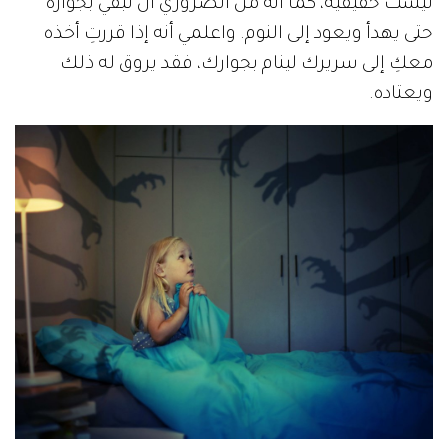
ليست حقيقية، كما أنه من الضروري أن تبقي بجواره
حتى يهدأ ويعود إلى النوم. واعلمي أنه إذا قررتِ أخذه
معكِ إلى سريرك لينام بجوارك، فقد يروق له ذلك
ويعتاده.