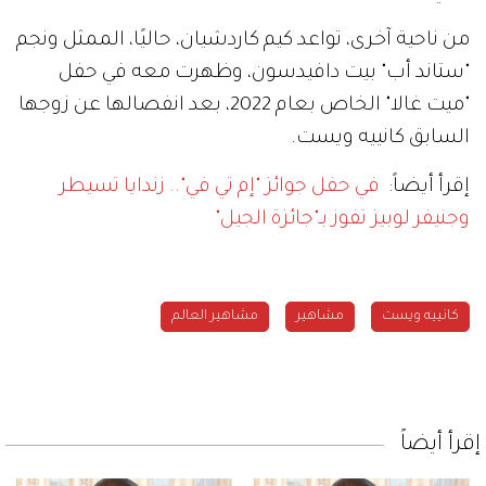
من ناحية آخرى، تواعد كيم كاردشيان، حاليًا، الممثل ونجم
"ستاند أب" بيت دافيدسون، وظهرت معه في حفل
"ميت غالا" الخاص بعام 2022، بعد انفصالها عن زوجها
السابق كانييه ويست.
إقرأ أيضاً:
في حفل جوائز "إم تي في".. زندايا تسيطر
وجنيفر لوبيز تفوز بـ"جائزة الجيل"
كانييه ويست
مشاهير
مشاهير العالم
إقرأ أيضاً