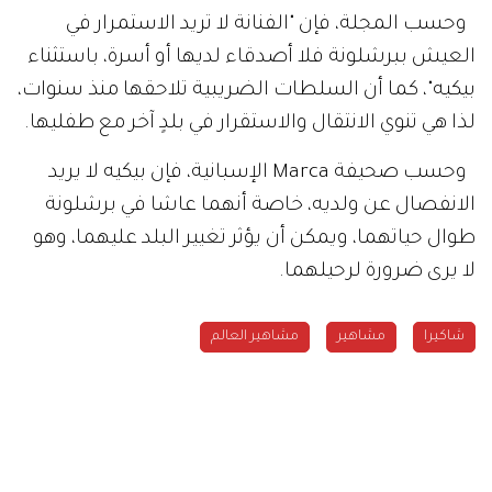
وحسب المجلة، فإن "الفنانة لا تريد الاستمرار في
العيش ببرشلونة فلا أصدقاء لديها أو أسرة، باستثناء
بيكيه"، كما أن السلطات الضريبية تلاحقها منذ سنوات،
لذا هي تنوي الانتقال والاستقرار في بلدٍ آخر مع طفليها.
وحسب صحيفة Marca الإسبانية، فإن بيكيه لا يريد
الانفصال عن ولديه، خاصة أنهما عاشا في برشلونة
طوال حياتهما، ويمكن أن يؤثر تغيير البلد عليهما، وهو
لا يرى ضرورة لرحيلهما.
شاكيرا
مشاهير
مشاهير العالم