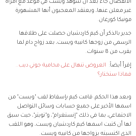
الانفصال جاء بعد أن شوهد ويست في موعد مع امرأة
غير معلن عنها، ويعتقد المعجبون أنها المشهورة
مونيكا كورغان.
جدير بالذكر أن كيم كاردشيان حصلت على طلاقها
الرسمي من زوجها كانييه ويست، بعد زواج دام لما
يقرب من 8 سنوات.
إقرأ أيضاً:
العروض تنهال على محامية جوني ديب..
فماذا ستختار؟
وبعد هذا الحكم، قامت كيم بإسقاط لقب "ويست" من
اسمها الأخير على جميع حسابات وسائل التواصل
الاجتماعي، بما في ذلك "إنستغرام"، و"تويتر"، حيث سبق
لها أن كتبت اسمها كيم كاردشيان ويست، وهو اللقب
الذي اكتسبته بزواجها من كانييه ويست.