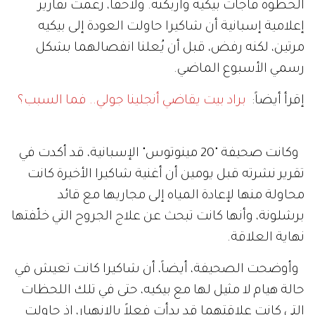
الخطوة فاجأت بيكيه وأربكته. ولاحقاً، زعمت تقارير
إعلامية إسبانية أن شاكيرا حاولت العودة إلى بيكيه
مرتين، لكنه رفض، قبل أن يُعلنا انفصالهما بشكل
رسمي الأسبوع الماضي.
إقرأ أيضاً:
براد بيت يقاضي أنجلينا جولي.. فما السبب؟
وكانت صحيفة "20 مينوتوس" الإسبانية، قد أكدت في
تقرير نشرته قبل يومين أن أغنية شاكيرا الأخيرة كانت
محاولة منها لإعادة المياه إلى مجاريها مع قائد
برشلونة، وأنها كانت تبحث عن علاج الجروح التي خلّفتها
نهاية العلاقة.
وأوضحت الصحيفة، أيضاً، أن شاكيرا كانت تعيش في
حالة هيام لا مثيل لها مع بيكيه، حتى في تلك اللحظات
التي كانت علاقتهما قد بدأت فعلاً بالانهيار، إذ حاولت