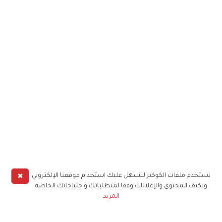
✖
نستخدم ملفات الكوكيز لنسهل عليك استخدام موقعنا الإلكتروني
ونكيف المحتوى والإعلانات وفقا لمتطلباتك واحتياجاتك الخاصة
المزيد