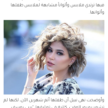
فيها ترتدي ملابس وألواناً مشابهة لملابس طفلها
وألوانها.
وأوضحت نهى نبيل أن طفلها أتم شهرين الآن، لكنها لم
تشعر بمرور الوقت، كاتبة في تعليقها: "بيبي يوسف،