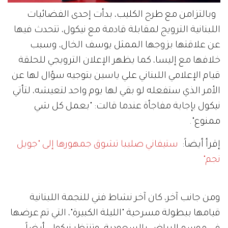
وبالتزامن مع طرح الكليب، بدأت إحدى الفضائيات
اللبنانية الترويج لمقابلة قادمة مع نيكول، تتحدث فيها
عن علاقتها بزوجها الممثل يوسف الخال، وسبب
خلافها مع إليسا، كما يظهر الإعلان الترويجي للحلقة
قيام الإعلامي اللبناني علي ياسين بتوجيه سؤال لها عن
الأمر الذي ستفعله لو بقي لها يوم واحد لتعيشه، لتأتي
نيكول بإجابة مفاجأة عندما قالت: "بعمل كل شي
ممنوع".
إقرأ أيضاً:
ستيفاني صليبا تشوق جمهورها إلى "جويل
نجم"
ومن جانب آخر، كان آخر نشاط فني للنجمة اللبنانية
قيامها ببطولة مسرحية "الليلة الكبيرة"، التي تم عرضها