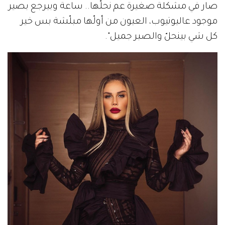
صار في مشكلة صغيرة عم نحلّها.. ساعة وبيرجع بصير
موجود عاليوتيوب، العيون من أولّها مبلّشة بس خير
كل شي بينحلّ والصبر جميل".