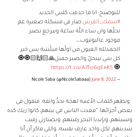
للتوضيح: انا ما حذفت كليبي الجديد
#سمك_القرش
صار في مشكلة صغيرة عم
نحلّها وان شاء الله ساعة وبيرجع بصير
موجود عاليوتيوب،،،
الحمدلله العيون من اولّها مبلّشة بس خير
كل شي بينحلّ والصبر جميل🙏🏻🙌🏻🧿🧿
https://t.co/A7Fo6qEeKS
🧿
June 8, 2022
— Nicole Saba (@NicoleSabaaa)
وتظهر كلمات الأغنية لهجة تحدٍّ واثقة، فتقول في
بعض أجزائها: "قعدت الناس في بيتهم، كانوا زيك كده
ونسيتهم، وبإيديا البحر رميتهم، وبصنارتي رميت
شديتهم، لكل واحد عارف نفسه، واللي فاكر أن أنا