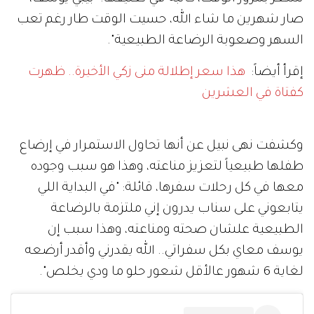
صار شهرين ما شاء الله، حسيت الوقت طار رغم تعب
السهر وصعوبة الرضاعة الطبيعية".
إقرأ أيضاً:
هذا سعر إطلالة منى زكي الأخيرة.. ظهرت
كفتاة في العشرين
وكشفت نهى نبيل عن أنها تحاول الاستمرار في إرضاع
طفلها طبيعياً لتعزيز مناعته، وهذا هو سبب وجوده
معها في كل رحلات سفرها، قائلة: "في البداية اللي
يتابعوني على سناب يدرون إني ملتزمة بالرضاعة
الطبيعية علشان صحته ومناعته، وهذا سبب إن
يوسف معاي بكل سفراتي.. الله يقدرني وأقدر أرضعه
لغاية 6 شهور عالأقل شعور حلو ما ودي يخلص".