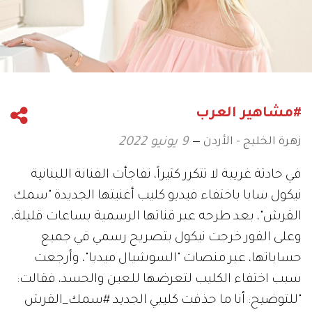
#مشاهير العرب
زهرة الخليج - الأردن
9 يونيو 2022
في حادثة غريبة لا تتكرر كثيراً، تفاجأت الفنانة اللبنانية
نيكول سابا باختفاء فيديو كليب أغنيتها الجديدة "سمك
القرش"، بعد طرحه عبر قناتها الرسمية بساعات قليلة،
وعلى الفور خرجت نيكول بتصريح رسمي في جميع
حساباتها، عبر منصات "السوشيال ميديا"، وأرجعت
سبب اختفاء الكليب لتعرضها للعين والحسد، فقالت:
"للتوضيح: أنا ما حذفت كليبي الجديد #سمك_القرش