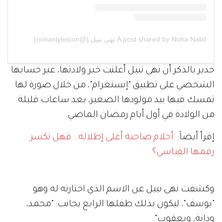
A post shared by Noha Nabil نهى نبيل (@nohastyleicon)
جدير بالذكر أن نهى نبيل أعلنت خبر ولادتها، عبر حسابها
الشخصي على تطبيق "إنستغرام"، من خلال صورة لها
تمسك فيها بيد مولودها الصغير، بعد ساعات قليلة
من الولادة في أول أيام رمضان الماضي.
إقرأ أيضاً:
أحلام صاحبة أغلى إطلالة.. فهل تكسر
رقمها القياسي؟
وكشفت نهى نبيل عن الاسم الذي اختارته له وهو
"يوسف"، ليكون بذلك طفلها الرابع بجانب: "محمد،
ودانة، ويعقوب".