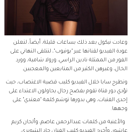
وعادت نيكول بعد ذلك بساعات قليلة، أيضاً، لتعلن
عودة الفيديو لقناتها عبر "يوتيوب"، لتتلقى التهاني على
الفور من الممثلة نادين الراسي، ورولا شامية، وورد
الخال، وغيرهن الكثير من المتابعين والمعجبين.
وتطرح سابا خلال الفيديو كليب قضية الاغتصاب، حيث
تؤدي دور فتاة تقوم بفضح رجال يحاولون الاعتداء على
إحدى الفتيات، وهي بدورها توشم كلمة "معتدي" على
وجهها.
والأغنية من كلمات عبدالرحمن عاصم، وألحان كريم
عاشور، وأخرج الفيديو كليب الفنان جاد الشويري.