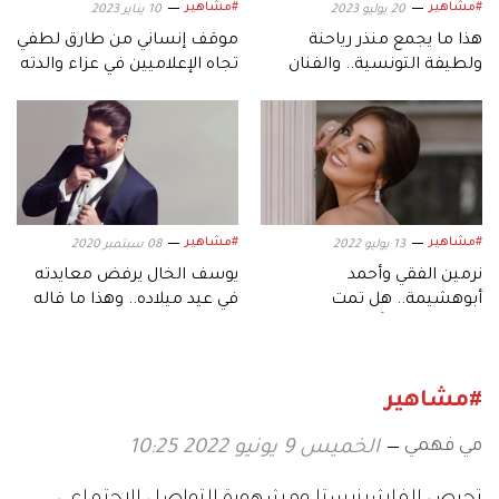
#مشاهير
#مشاهير
20 يوليو 2023
10 يناير 2023
هذا ما يجمع منذر رياحنة
موقف إنساني من طارق لطفي
ولطيفة التونسية.. والفنان
تجاه الإعلاميين في عزاء والدته
الأردني يروي التفاصيل
#مشاهير
#مشاهير
13 يوليو 2022
08 سبتمبر 2020
نرمين الفقي وأحمد
يوسف الخال يرفض معايدته
أبوهشيمة.. هل تمت
في عيد ميلاده.. وهذا ما قاله
خطبتهما سراً؟
#مشاهير
مي فهمي
الخميس 9 يونيو 2022 10:25