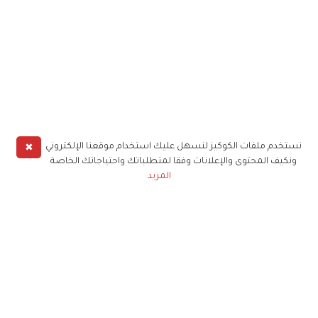
✖
نستخدم ملفات الكوكيز لنسهل عليك استخدام موقعنا الإلكتروني
ونكيف المحتوى والإعلانات وفقا لمتطلباتك واحتياجاتك الخاصة
المزيد
حملوا تطبيق
زهرة الخليج