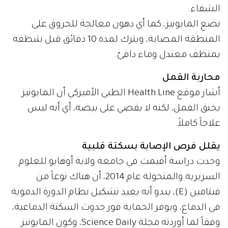
الشفاء.
نضع المايونيز، كما أي دهون معالجة للحروق على
المنطقة المصابة، ويترك لمدة 10 دقائق قبل شطفه
بمنظف معتدل وماء دافئ.
محاربة القمل
أشار موقع Health Line الطبي الأميركي أن المايونيز
يخنق القمل، لكنه لا يقضي على بيضه، أي أنه ليس
علاجاً كاملاً.
يقلل فرص الإصابة بسكتة قلبية
وجدت دراسة أقيمت في جامعة ولاية أوهايو للعلوم
السريرية والمتحولة عام 2014، أن هناك نوعاً من
فيتامين (E)، يبدو أنه يعيد تشكيل نظام الدورة الدموية
في الدماغ، ويوفر الحماية فور حدوث السكتة الدماغية،
وفقاً لما أوردته مجلة Science Daily، وكون المايونيز