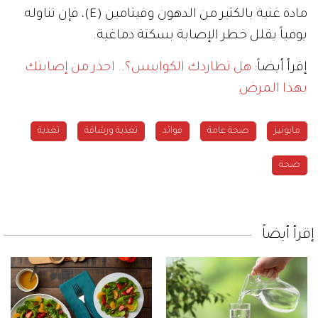
مادة غنية بالكثير من الدهون وفيتامين (E)، فإن تناوله
يومياً يقلل خطر الإصابة بسكتة دماغية.
إقرأ أيضاً:
هل تطاردك الكوابيس؟.. احذر من إصابتك
بهذا المرض
مايونيز
صحة عامة
فوائد
تغذية ورشاقة
تغذية
صحة
إقرأ أيضاً