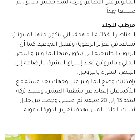
المايونيز على الأظافر، وتركه لمدة خمس دقائق، ثم
غسلها جيداً.
مرطب للجلد
العناصر الغذائية المهمة، التي يتكون منها المايونيز،
تساعد في تعزيز الرطوبة وتقليل التجاعيد، كما أن
الزيوت الطبيعية التي يتكون منها المايونيز والبيض
المليء بالبروتين تعيد إشراق البشرة، بالإضافة إلى
البيض المليء بالبروتين.
بإمكانك وضع المايونيز على وجهك بعد غسله مع
التأكيد على إبعاده عن منطقة العينين، وعليك تركه
لمدة 15 إلى 20 دقيقة، ثم اغسلي وجهك من خلال
تدليك الجلد بالماء، بهدف تعزيز الدورة الدموية.