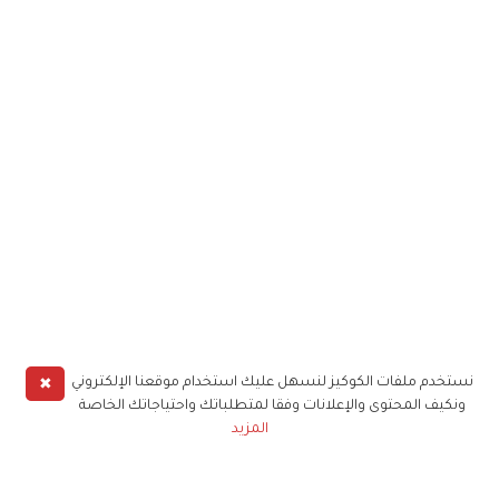
✖
نستخدم ملفات الكوكيز لنسهل عليك استخدام موقعنا الإلكتروني
ونكيف المحتوى والإعلانات وفقا لمتطلباتك واحتياجاتك الخاصة
المزيد