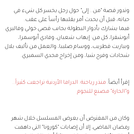
وتدور قصة "من.. إلى" حول رجل يخسر كل شيء في
حياته، قبل أن يحدث أمر يقلبها رأساً على عقب.
فيما يشارك بأدوار البطولة بجانب قصي خولي وفاليري
أبوشقرا، كل من: إيهاب شعبان، وفادي أبوسمرا،
وبياريت قطريب، ووسام صليبا، والعمل من تأليف بلال
شحادات وفرح شيا، ومن إخراج مجدي السميري.
إقرأ أيضاً:
منذر رياحنة: الدراما الأردنية تراجعت كثيراً..
و"الحارة" مصنع للنجوم
وكان من المفترض أن يعرض المسلسل خلال شهر
رمضان الماضي، إلا أن إصابات "كورونا" التي داهمت