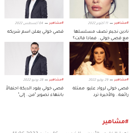
#مشاهير
#مشاهير
11 أكتوبر 2022
04 أغسطس 2022
نادين نجيم تصف مسلسلها
قصي خولي يعلن اسم شريكه
مع قصي خولي.. فماذا قالت؟
#مشاهير
#مشاهير
29 يوليو 2022
28 يونيو 2022
قصي خولي لرواد عليو: ممثلة
قصي خولي يقود الدبكة احتفالاً
رائعة.. والأخيرة ترد
بانتهاء تصوير "من.. إلى"
#مشاهير