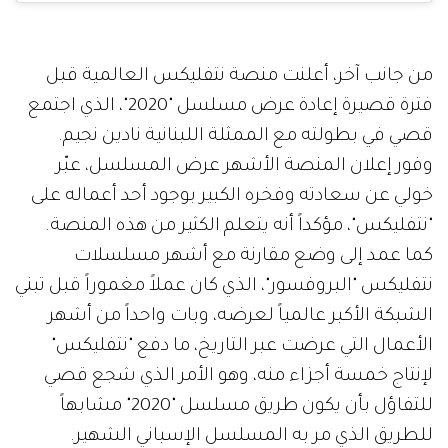
من جانب آخر، أعلنت منصة نتفليكس العالمية قبل
فترة قصيرة إعادة عرض مسلسل "2020"، الذي اجتمع
قصي في بطولته مع الممثلة اللبنانية نادين نجيم.
وفور إعلان المنصة الأشهر عرض المسلسل، عبّر
خولي عن سعادته وفخره الكبير بوجود أحد أعماله على
"نتفليكس"، مؤكداً أنه يتعلم الكثير من هذه المنصة.
كما عمد إلى وضع مقارنة مع أشهر مسلسلات
نتفليكس "البروفسور"، الذي كان عملاً مغموراً قبل تبني
الشبكة الأكبر عالمياً لعرضه، وبات واحداً من أشهر
الأعمال التي عرضت عبر التاريخ، ما دفع "نتفليكس"
لإنتاج خمسة أجزاء منه، وهو الأمر الذي شجع قصي
للتفاؤل بأن يكون طريق مسلسل "2020" مشابهاً
للطريق الذي مر به المسلسل الإسباني الشهير.