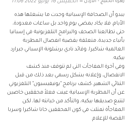
زهرة الخليج - الأردن
الخميس 16 يونيو 2022 11:06
يبدو أن الصحافة الإسبانية وجدت ما يشغلها هذه
الأيام، فلا يكاد يمضي يوم واحد بل ساعات معدودة،
حتى تطالعنا الصحف والبرامج التلفزيونية في إسبانيا
بأنباء جديدة، متعلقة بقضية انفصال المطربة
العالمية شاكيرا، وقائد نادي برشلونة الإسباني جيرارد
بيكيه.
وفي آخرة المفاجآت التي لم تتوقف منذ كشف
الانفصال، وإعلانه بشكل رسمي بعد ذلك من قبل
الثنائي الشهير، كشف برنامج "يونيفيسيون" التلفزيوني
عن أن المطربة الإسبانية عينت فعلاً محققين خاصين
لتتبع صديقها بيكيه، والتأكد من خيانته لها، لكن
المفاجأة تمثلت في كون المحققين خانا شاكيرا وسربا
القصة للإعلام.