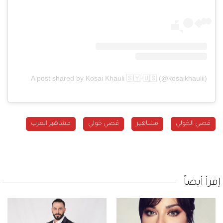
A post shared by Kosai Khauli 🇸🇾-🇺🇸 (@kosaikhaulii)
قصي الخولي
مشاهير
قصي خولي
مشاهير العرب
إقرأ أيضاً