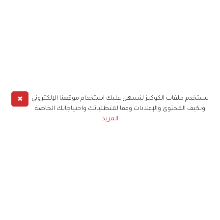
✖
نستخدم ملفات الكوكيز لنسهل عليك استخدام موقعنا الإلكتروني
ونكيف المحتوى والإعلانات وفقا لمتطلباتك واحتياجاتك الخاصة
المزيد
حملوا تطبيق
زهرة الخليج